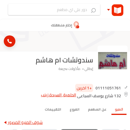
إختار منطقتك
سندوتشات ام هاشم
إيطالي
مأكولات سريعة
01111051761
+1 اخرين
الحلمية, السيدة زينب
132 شارع يوسف السباعى
المنيو
عن المطعم
الفروع
التقييمات
شوف المنيو المصور