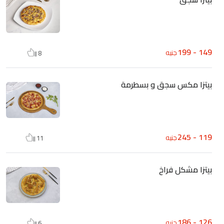
149 - 199
جنيه
8
بيتزا مكس سجق و بسطرمة
119 - 245
جنيه
11
بيتزا مشكل فراخ
126 - 186
جنيه
6