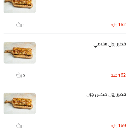
162
جنيه
1
فطير رول سلامي
162
جنيه
0
فطير رول مكس جبن
169
جنيه
1