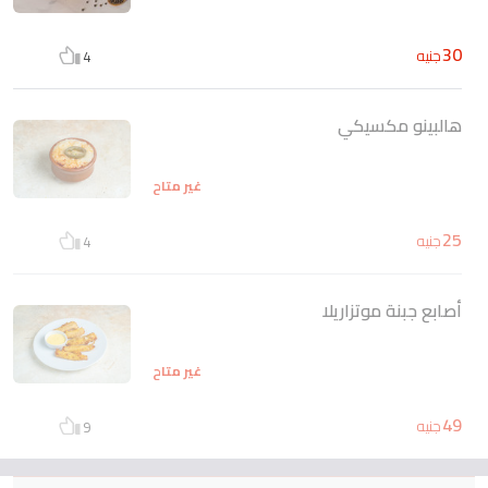
30
جنيه
4
هالبينو مكسيكي
غير متاح
25
جنيه
4
أصابع جبنة موتزاريلا
غير متاح
49
جنيه
9