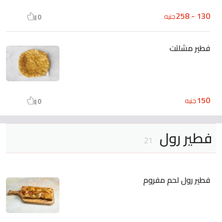
130 - 258
جنيه
0
فطير مشلتت
150
جنيه
0
فطير رول
21
فطير رول لحم مفروم