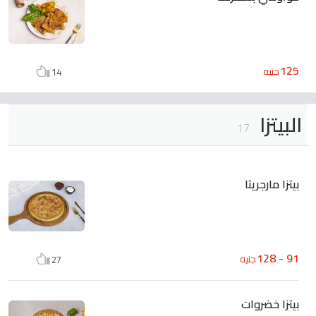
125
جنيه
14
البيتزا
17
بيتزا مارجريتا
91 - 128
جنيه
27
بيتزا خضروات