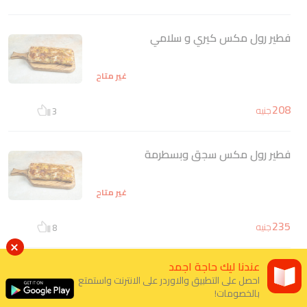
فطير رول مكس كيري و سلامي
غير متاح
208
جنيه
3
فطير رول مكس سجق وبسطرمة
غير متاح
235
جنيه
8
عندنا ليك حاجة اجمد
فطير رول مكس دجاج
احصل على التطبيق والاوردر على الانترنت واستمتع
بالخصومات!