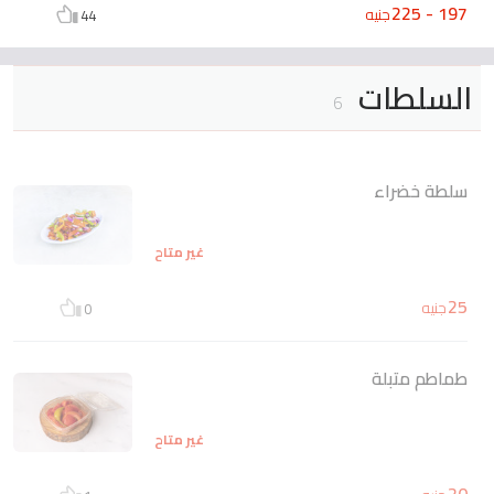
197 - 225
جنيه
44
السلطات
6
سلطة خضراء
غير متاح
25
جنيه
0
طماطم متبلة
غير متاح
20