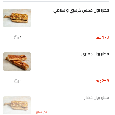
فطير رول مكس كرسبي و سلامي
170
جنيه
2
فطير رول جمبري
258
جنيه
0
فطير رول خضار
غير متاح