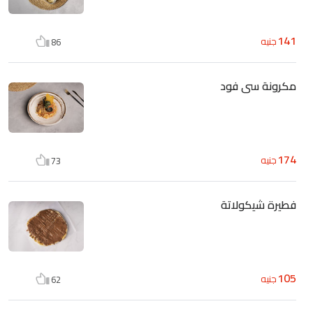
141
جنيه
86
مكرونة سى فود
174
جنيه
73
فطيرة شيكولاتة
105
جنيه
62