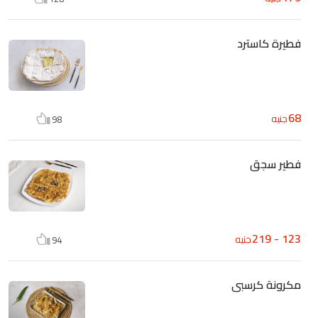
فطيرة كاسترد
68
جنيه
98
فطير سجق
123 - 219
جنيه
94
مكرونة كرسبى