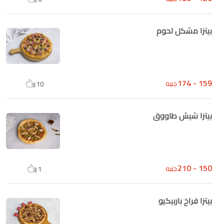
بيتزا مشكل لحوم
159 - 174
جنيه
10
بيتزا شيش طاووق
150 - 210
جنيه
1
بيتزا فراخ باربيكيو