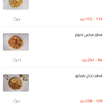
113 - 172
جنيه
3
فطير مكس لحوم
94 - 247
جنيه
11
فطير دجاج باربكيو
129 - 238
جنيه
1