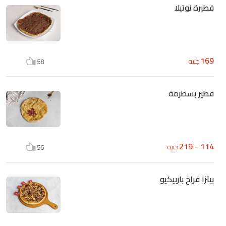
فطيرة نوتيلا
169
جنيه
58
فطير بسطرمة
114 - 219
جنيه
56
بيتزا فراخ باربيكيو