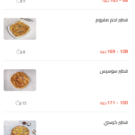
جنيه
5
فطير لحم مفروم
108 - 169
جنيه
8
فطير سوسيس
100 - 171
جنيه
15
فطير كرسبي