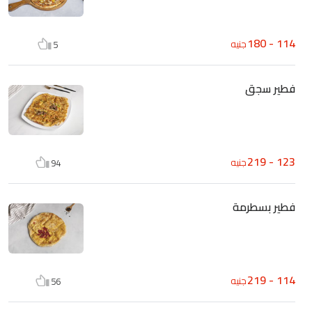
114 - 180
جنيه
5
فطير سجق
123 - 219
جنيه
94
فطير بسطرمة
114 - 219
جنيه
56