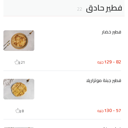
فطير حادق
22
فطير خضار
82 - 129
جنيه
21
فطير جبنة موتزاريلا
57 - 130
جنيه
8