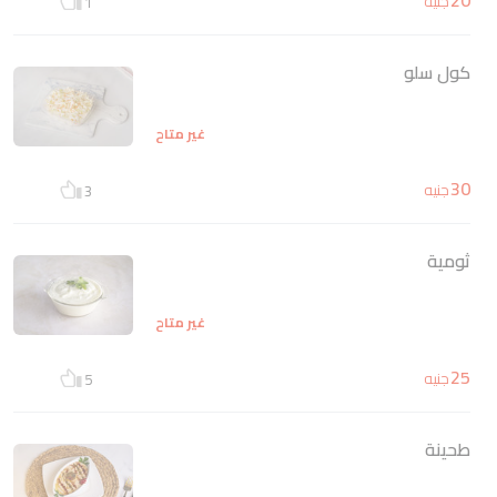
جنيه
1
كول سلو
غير متاح
30
جنيه
3
ثومية
غير متاح
25
جنيه
5
طحينة