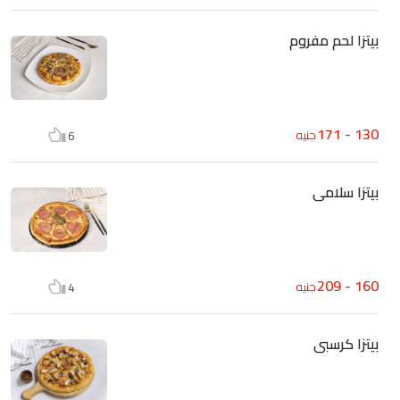
بيتزا لحم مفروم
130 - 171
جنيه
6
بيتزا سلامى
160 - 209
جنيه
4
بيتزا كرسبى