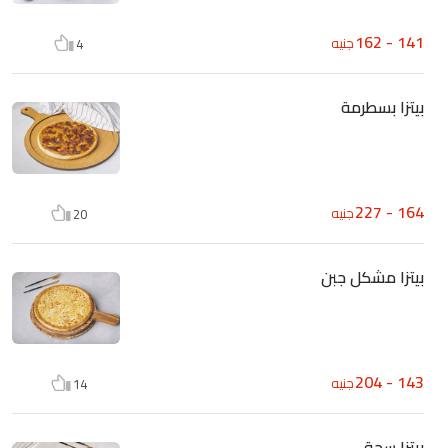
141 - 162
جنيه
4
بيتزا بسطرمة
164 - 227
جنيه
20
بيتزا مشكل جبن
143 - 204
جنيه
14
بيتزا سجق