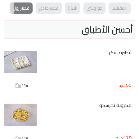
المقبلات
حواوشي
البيتزا
فطير حادق
فطير رول
ال
أحسن الأطباق
فطيرة سكر
55
جنيه
134
مكرونة نجرسكو
179
جنيه
128