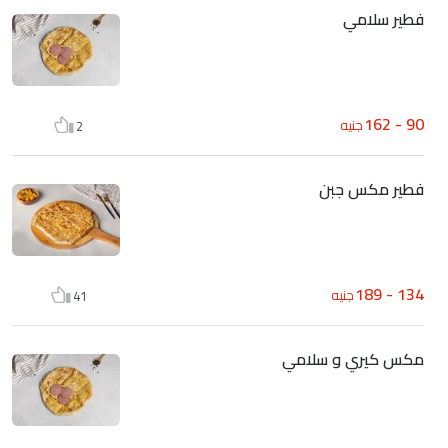
فطير سلامي
90 - 162
جنيه
2
فطير مكس جبن
134 - 189
جنيه
41
مكس كيري و سلامي