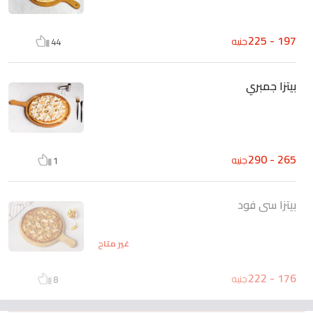
197 - 225
جنيه
44
بيتزا جمبري
265 - 290
جنيه
1
بيتزا سى فود
غير متاح
176 - 222
جنيه
8