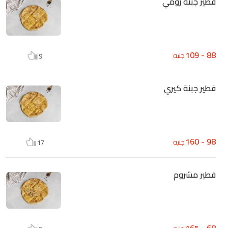
فطير جبنة رومي
88 - 109
جنيه
9
فطير جبنة كيري
98 - 160
جنيه
17
فطير مشروم
68 - 165