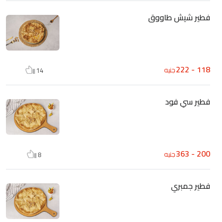
فطير شيش طاووق
118 - 222
جنيه
14
فطير سي فود
200 - 363
جنيه
8
فطير جمبري