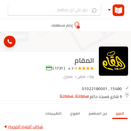
إختار منطقتك
المقام
( 1731 )
4.3
بيتزا
شرقي
مصري
01022180001
,
15480
سموحة, سموحة
9 شارع مسجد حاتم
المنيو
عن المطعم
الفروع
التقييمات
شوف المنيو المصور