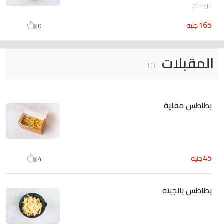
دريسنج
165
جنيه
0
المقبلات
10
بطاطس مقلية
45
جنيه
4
بطاطس بالجبنة