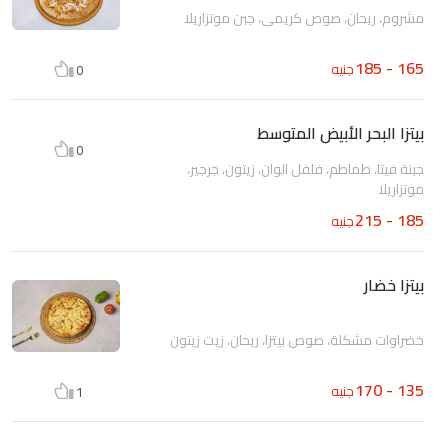
مشروم، ريحان، صوص كريمي، جبن موتزاريلا
165 - 185
جنيه
0
بيتزا البحر الأبيض المتوسط
0
جبنة فيتا، طماطم، فلفل الوان، زيتون، جرجير،
موتزاريلا
185 - 215
جنيه
بيتزا خضار
خضراوات مشكلة، صوص بيتزا، ريحان، زيت زيتون
135 - 170
جنيه
1