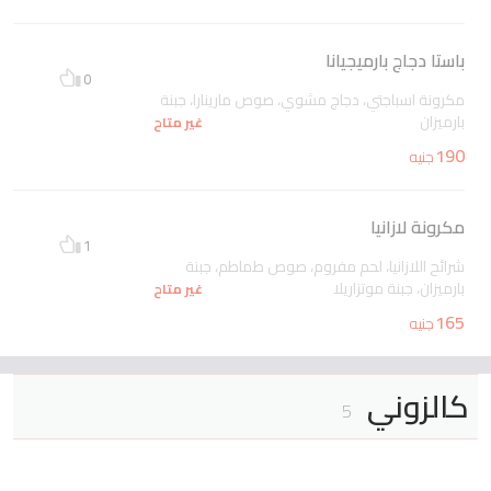
باستا دجاج بارميجيانا
0
مكرونة اسباجتي، دجاج مشوي، صوص مارينارا، جبنة
بارميزان
غير متاح
190
جنيه
مكرونة لازانيا
1
شرائح اللازانيا، لحم مفروم، صوص طماطم، جبنة
بارميزان، جبنة موتزاريلا
غير متاح
165
جنيه
كالزوني
5