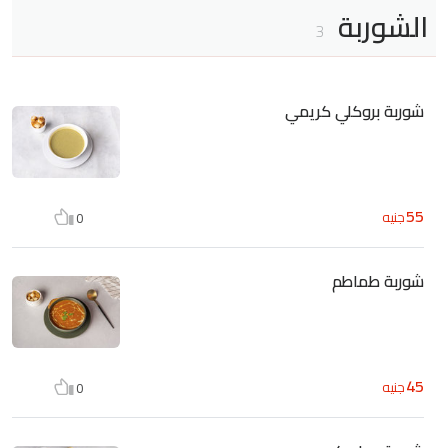
الشوربة
3
شوربة بروكلي كريمي
55
جنيه
0
شوربة طماطم
45
جنيه
0