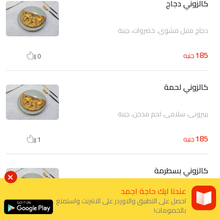
كالزوني دجاج
دجاج متبل مشوي، خضروات، جبنة
185
جنيه
0
كالزوني لحمة
بيبروني، سلامي، لحم مدخن، جبنة
185
جنيه
1
كالزوني بسطرمة
عندنا ليك حاجة اجمد
بسطرمة، فلفل اخضر، زيتون، جبن موتزاريلا
احصل على التطبيق والاوردر على الانترنت واستمتع
بالخصومات!