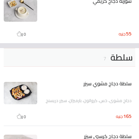
شوربة دجاج كريمي
55
جنيه
0
سلطة
7
سلطة دجاج مشوي سيزر
دجاج مشوي، خس، كرواتون، بارميزان، سيزر دريسنج
165
جنيه
0
سلطة دجاج كرسبي سيزر