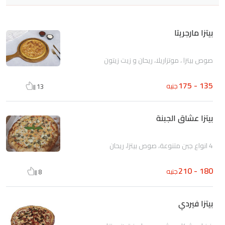
بيتزا مارجريتا
صوص بيتزا ، موتزاريلا، ريحان و زيت زيتون
135 - 175
جنيه
13
بيتزا عشاق الجبنة
4 انواع جبن متنوعة، صوص بيتزا، ريحان
180 - 210
جنيه
8
بيتزا فيردي