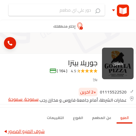
إختار منطقتك
جوريلا بيتزا
مغلق
( 164 )
4.5
بيتزا
01115522520
+2 اخرين
سموحة, سموحة
عمارات الشرطة، أمام جامعة فاروس و مخازن رجب
المنيو
عن المطعم
الفروع
التقييمات
شوف المنيو المصور