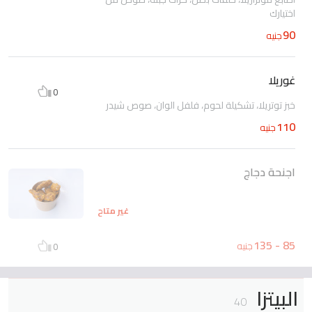
اختيارك
90
جنيه
غوريلا
0
خبز توتريلا، تشكيلة لحوم، فلفل الوان، صوص شيدر
110
جنيه
اجنحة دجاج
غير متاح
85 - 135
جنيه
0
البيتزا
40