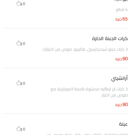
0
4 قطع
65
جنيه
كرات الجبنة الحارة
0
3 كرات جبنو شيدركرسبي، هالبينو، صوص من اختيارك
80
جنيه
أرانشيني
0
3 كرات ارز ايطالية محشوة بالجبنة الموتزاريلا مع
صوص من اختيار
80
جنيه
عينة
0
اصابع موتزاريلا، حلقات بصل، كرات جبنة، صوص من