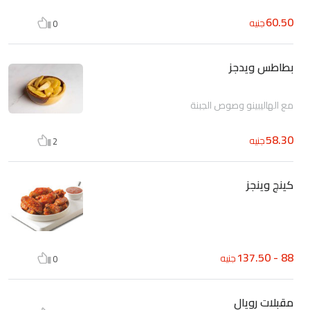
60.50
جنيه
0
بطاطس ويدجز
مع الهاليبينو وصوص الجبنة
58.30
جنيه
2
كينج وينجز
88 - 137.50
جنيه
0
مقبلات رويال