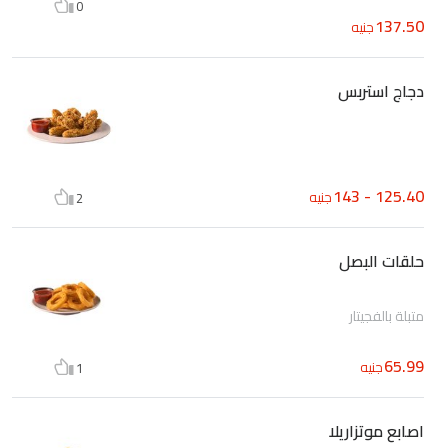
0
137.50
جنيه
دجاج استربس
125.40 - 143
جنيه
2
حلقات البصل
متبلة بالفجيتار
65.99
جنيه
1
اصابع موتزاريلا