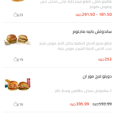
هالبينو مقلى، اصابع شيدر حارة، تركى مدخن، خس
وصوص مايونيز
181.50 - 291.50
جنيه
23
ساندوتش بانيه ماجنوم
قطع صدور الدجاج المقلية بداخل الخبز، صوص تشيز
ديب، الخس، الجبنة الشيدر، صوص جبنة
253
جنيه
19
دويتو لارج مور ان
2 ساندوتش سنجل، بطاطس وسط، كانز
395.99
593.99
جنيه
جنيه
16