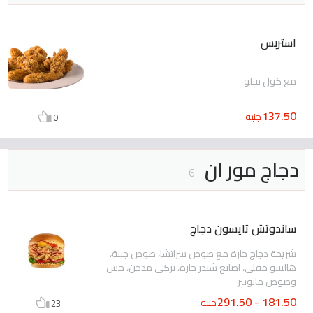
استربس
مع كول سلو
137.50
جنيه
0
دجاج مور ان
6
ساندوتش تايسون دجاج
شريحة دجاج حارة مع صوص سراتشا، صوص جبنة،
هالبينو مقلى، اصابع شيدر حارة، تركى مدخن، خس
وصوص مايونيز
181.50 - 291.50
جنيه
23