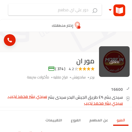
إختار منطقتك
مور ان
مغلق
( 374 )
4.2
برجر
ساندويتش
فراخ مقليه
مأكولات سريعة
16600
سيدي بشر محمد نجيب,
سيدى بشر،٤٩٠ طريق الجيش البحر سيدى بشر
سيدي بشر محمد نجيب
المنيو
عن المطعم
الفروع
التقييمات