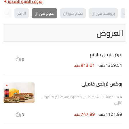
شوف المنيو المصور
ات
بروستد مور ان
دجاج مور ان
لحوم مور ان
البرجر
ساندو
العروض
عرض تريبل ماجنم
0
913.01
1369.51
جنيه
جنيه
بوكس تريندى فاميلى
4 ساندوتشات، 4 بطاطس محمرة وسط، لتر مشروب
غازي
747.99
1121.99
جنيه
جنيه
3