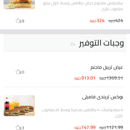
ساندوتش ماجنوم دجاج، بطاطس وسط، كول سلو،
مشروب غازى
324
424
جنيه
جنيه
8
وجبات التوفير
24
عرض تريبل ماجنم
0
913.01
1369.51
جنيه
جنيه
بوكس تريندى فاميلى
4 ساندوتشات، 4 بطاطس محمرة وسط، لتر مشروب
غازي
747.99
1121.99
جنيه
جنيه
3