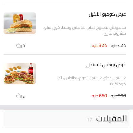
عرض كومبو الأكيل
ساندوتش ماجنوم دجاج، بطاطس وسط، كول سلو،
مشروب غازى
324
424
جنيه
جنيه
8
عرض بوكس السنجل
2 سنجل دجاج، 2 سنجل لحوم، بطاطس، لتر
كوكاكولا
660
990
جنيه
جنيه
2
المقبلات
17