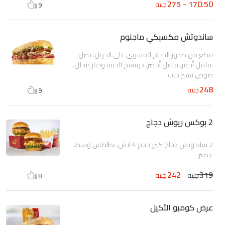
170.50 - 275
جنيه
9
ساندوتش مكسيكي ماجنوم
قطع من صدور الدجاج المشوى على الجريل، بصل
،فلفل أحمر، فلفل أخضر، دريستج الجبنة وخيار مخلل،
صوص تشيز ديب
248
جنيه
9
2 بوكس ريوش دجاج
2 ساندوتش دجاج كيزر حجم 4 انش، بطاطس وسط،
عصير
242
319
جنيه
جنيه
8
عرض كومبو الأكيل