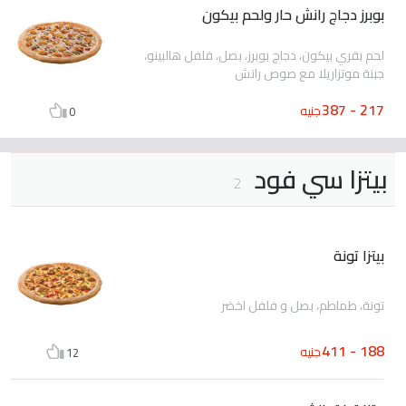
بوبرز دجاج رانش حار ولحم بيكون
لحم بقري بيكون، دجاج بوبرز، بصل، فلفل هالبينو،
جبنة موتزاريلا مع صوص رانش
217 - 387
جنيه
0
بيتزا سي فود
2
بيتزا تونة
تونة، طماطم، بصل و فلفل اخضر
188 - 411
جنيه
12