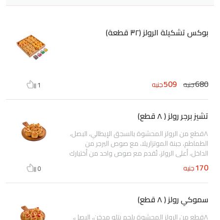
بوكس تشكيلة الرولز (٣٢ قطعة)
509
680
جنيه
جنيه
1
تشيز برجر رولز ( ٨ قطع)
٨قطع من الرولز المحشوة بالسجق الإيطالي، البصل،
الطماطم، جبنة الموتزاريلا، مع صوص البرجر من
الداخل، أعلي الرولز، تُقدم مع صوص واحد من أختيارك
170
جنيه
0
سموكي رولز ( ٨ قطع)
٨قطع من الرولز المحشوة بلحم بتلو مدخن، البصل،