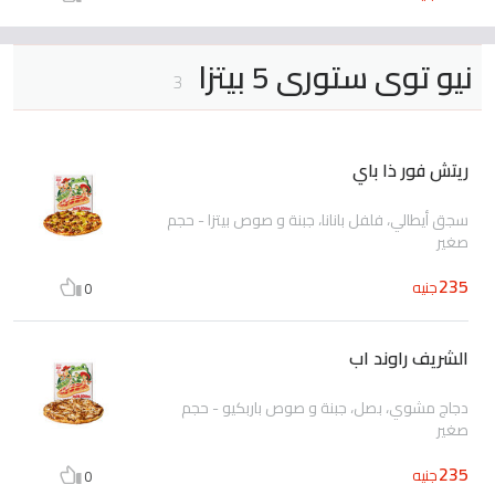
نيو توى ستورى 5 بيتزا
3
ريتش فور ذا باي
سجق أيطالي، فلفل بانانا، جبنة و صوص بيتزا - حجم
صغير
235
جنيه
0
الشريف راوند اب
دجاج مشوي، بصل، جبنة و صوص باربكيو - حجم
صغير
235
جنيه
0