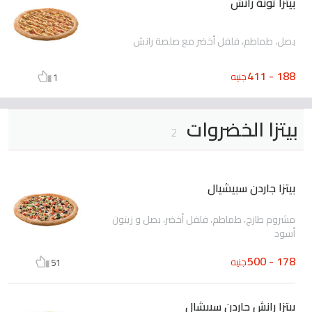
بيتزا تونة رانش
بصل، طماطم، فلفل أخضر مع صلصة رانش
188 - 411
جنيه
1
بيتزا الخضروات
2
بيتزا جاردن سبيشيال
مشروم طازج، طماطم، فلفل أخضر، بصل و زيتون
أسود
178 - 500
جنيه
51
بيتزا رانش جاردن سبيشال