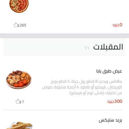
0
جنيه
265
المقبلات
11
عرض طبق بابا
بطاطس ويدجز، 8 قطع رول جبنة، 5 قطع بوبرز
(اوريجنال، باربيكيو أو بافلو)، 6 أجنحة مشوية، صوص
من اختيارك (رانش، ثوم أو باربيكيو)
300
جنيه
1
بريد ستيكس