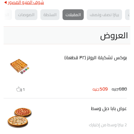
شوف المنيو المصور
وات
بيتزا نصف ونصف
المقبلات
السلطة
الصوصات
الحلو
العروض
بوكس تشكيلة الرولز (٣٢ قطعة)
509
680
جنيه
جنيه
1
عرض بابا دبل وسط
2 بيتزا وسط من إختيارك