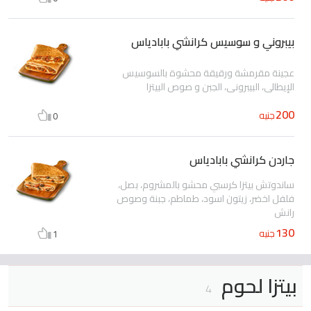
بيبروني و سوسيس كرانشي بابادياس
عجينة مقرمشة ورقيقة محشوة بالسوسيس
الإيطالي، البيبروني، الجبن و صوص البيتزا
200
جنيه
0
جاردن كرانشي بابادياس
ساندوتش بيتزا كرسبي محشو بالمشروم، بصل،
فلفل اخضر، زيتون اسود، طماطم، جبنة وصوص
رانش
130
جنيه
1
بيتزا لحوم
4