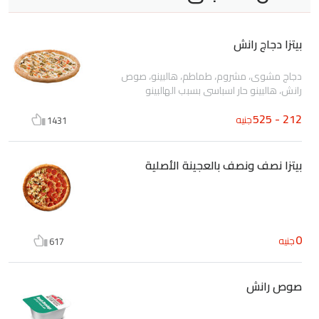
بيتزا دجاج رانش
دجاج مشوى، مشروم، طماطم، هالبينو، صوص
رانش، هالبينو حار اسباسى بسبب الهالبينو
212 - 525
جنيه
1431
بيتزا نصف ونصف بالعجينة الأصلية
0
جنيه
617
صوص رانش