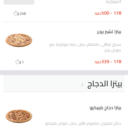
الموتزاريلا
178 - 500
جنيه
248
بيتزا تشيز برجر
سجق ايطالى، طماطم، بصل، جبنة موتزاريلا مع
صوص برجر
178 - 339
جنيه
1
بيتزا الدجاج
3
بيتزا دجاج باربيكيو
دجاج مشوى، مشروم طازج، بصل، صوص باربيكيو