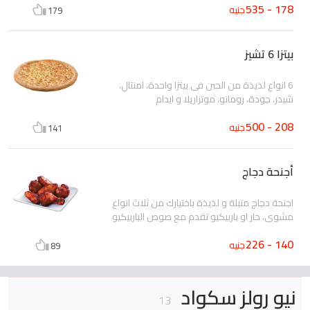
178 - 535
جنيه
179
بيتزا 6 تشيز
6 انواع لذيذة من الجبن فى بيتزا واحدة، امنتال،
شيدر، جودة، رومانو، موتزاريلا و ايدام
208 - 500
جنيه
141
أجنحة دجاج
اجنحة دجاج متبلة و لذيذة باختيارك من ثلاث انواع
مشوى، حار او باربيكيو تقدم مع صوص الباربيكيو
140 - 226
جنيه
89
نيو رولز سكواد
13