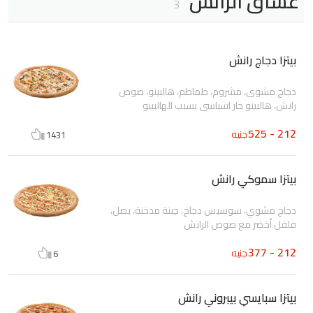
عشاق الرانش
3
بيتزا دجاج رانش
دجاج مشوى، مشروم، طماطم، هالبينو، صوص
رانش، هالبينو حار اسباسى بسبب الهالبينو
212 - 525
جنيه
1431
بيتزا سموكي رانش
دجاج مشوي، سوسيس دجاج، جبنة مدخنة، بصل،
فلفل أخضر مع صوص الرانش
212 - 377
جنيه
6
بيتزا سبايسي بيبروني رانش