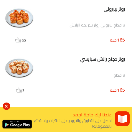
رولز بيبرونى
8 قطع بيبرونى رولز بكريمة الرانش
165
جنيه
60
رولز دجاج رانش سبايسي
8 قطع
165
جنيه
3
رولز ثري تشيز
عندنا ليك حاجة اجمد
احصل على التطبيق والاوردر على الانترنت واستمتع
8 قطع
بالخصومات!