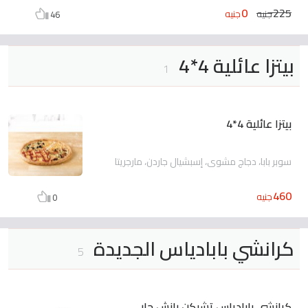
0
225
جنيه
جنيه
46
بيتزا عائلية 4*4
1
بيتزا عائلية 4*4
سوبر بابا، دجاج مشوي، إسبشيال جاردن، مارجريتا
460
جنيه
0
كرانشي بابادياس الجديدة
5
كرانشي بابادياس تشيكن رانش حار