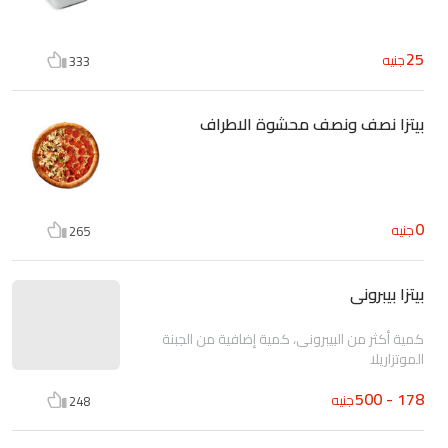
25
جنيه
333
بيتزا نصف ونصف محشوة الاطراف
0
جنيه
265
بيتزا بيبرونى
كمية أكثر من البيبرونى، كمية إضافية من الجبنة
الموتزاريلا
178 - 500
جنيه
248