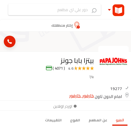
إختار منطقتك
بيتزا بابا جونز
( 4071 )
4.6
بيتزا
19277
كارفور, كارفور
امام الدون تاون
اوردر اونلاين
المنيو
عن المطعم
الفروع
التقييمات