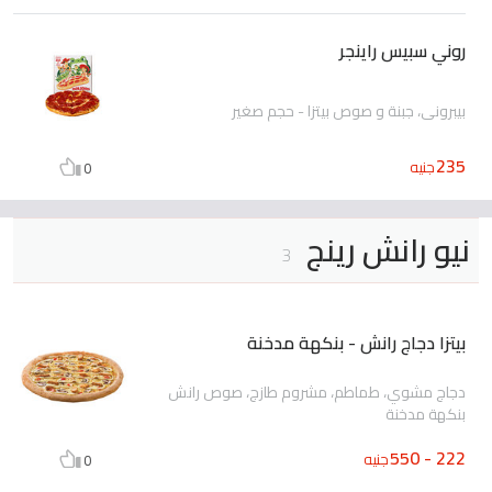
روني سبيس راينجر
بيبروني، جبنة و صوص بيتزا - حجم صغير
235
جنيه
0
نيو رانش رينج
3
بيتزا دجاج رانش - بنكهة مدخنة
دجاج مشوي، طماطم، مشروم طازج، صوص رانش
بنكهة مدخنة
222 - 550
جنيه
0