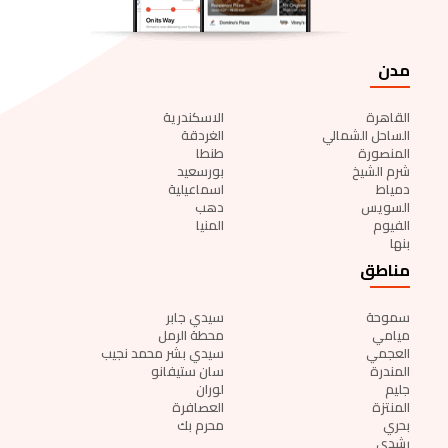
مدن
القاهرة
الاسكندرية
الساحل الشمالي
الغردقة
المنصورة
طنطا
شرم الشيخ
بورسعيد
دمياط
اسماعيلية
السويس
دهب
الفيوم
المنيا
بنها
مناطق
سموحة
سيدي جابر
ميامي
محطة الرمل
العجمي
سيدي بشر محمد نجيب
المندرة
سان ستيفانو
جليم
لوران
المنتزة
العصافرة
بحري
محرم بك
رشدي