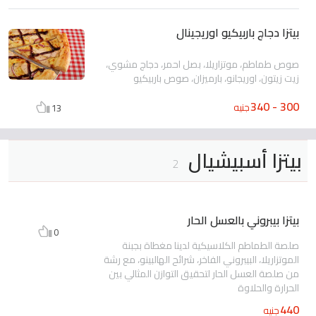
بيتزا دجاج باربيكيو اوريجينال
صوص طماطم، موتزاريلا، بصل احمر، دجاج مشوي،
زيت زيتون، اوريجانو، بارميزان، صوص باربيكيو
300 - 340
جنيه
13
بيتزا أسبيشيال
2
بيتزا بيبروني بالعسل الحار
0
صلصة الطماطم الكلاسيكية لدينا مغطاة بجبنة
الموتزاريلا، البيبروني الفاخر، شرائح الهالبينو، مع رشة
من صلصة العسل الحار لتحقيق التوازن المثالي بين
الحرارة والحلاوة
440
جنيه