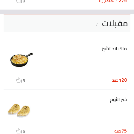
275 - 300
جنيه
8
مقبلات
7
ماك اند تشيز
120
جنيه
5
خبز الثوم
75
جنيه
5