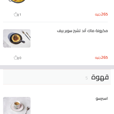
265
جنيه
1
مكرونة ماك آند تشيز سوبر بيف
265
جنيه
0
قهوة
5
اسبرسو