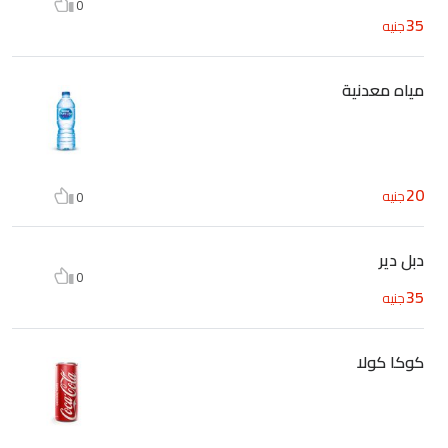
0
35
جنيه
مياه معدنية
20
جنيه
0
دبل دير
0
35
جنيه
كوكا كولا