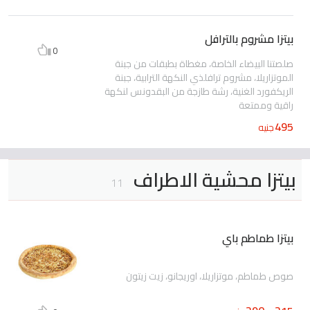
بيتزا مشروم بالترافل
0
صلصتنا البيضاء الخاصة، مغطاة بطبقات من جبنة
الموتزاريلا، مشروم ترافلذي النكهة الترابية، جبنة
الريكفورد الغنية، رشة طازجة من البقدونس لنكهة
راقية وممتعة
495
جنيه
بيتزا محشية الاطراف
11
بيتزا طماطم باي
صوص طماطم، موتزاريلا، اوريجانو، زيت زيتون