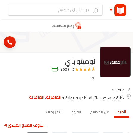
إختار منطقتك
توميتو باي
مغلق
( 260 )
5
بيتزا
15217
العامرية, العامرية
كارفور سيتى سنتر اسكندريه، بوابة 1
المنيو
عن المطعم
الفروع
التقييمات
شوف المنيو المصور