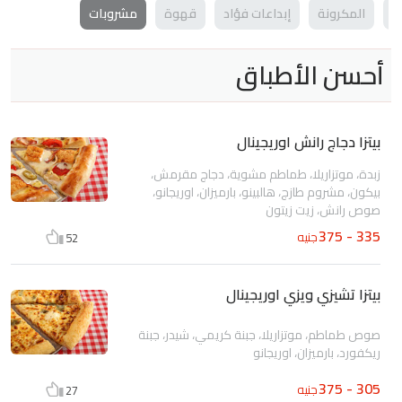
ف
المكرونة
إبداعات فؤاد
قهوة
مشروبات
أحسن الأطباق
بيتزا دجاج رانش اوريجينال
زبدة، موتزاريلا، طماطم مشوية، دجاج مقرمش،
بيكون، مشروم طازج، هالبينو، بارميزان، اوريجانو،
صوص رانش، زيت زيتون
335 - 375
جنيه
52
بيتزا تشيزي ويزي اوريجينال
صوص طماطم، موتزاريلا، جبنة كريمي، شيدر، جبنة
ريكفورد، بارميزان، اوريجانو
305 - 375
جنيه
27