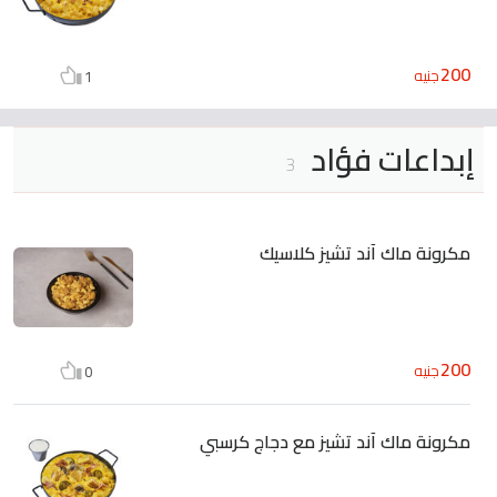
200
جنيه
1
إبداعات فؤاد
3
مكرونة ماك آند تشيز كلاسيك
200
جنيه
0
مكرونة ماك آند تشيز مع دجاج كرسبي