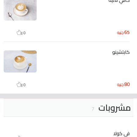
65
جنيه
0
كابتشينو
80
جنيه
0
مشروبات
7
فى كولا