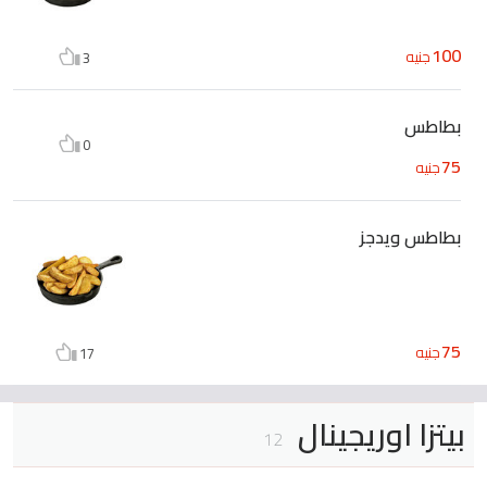
100
جنيه
3
بطاطس
0
75
جنيه
بطاطس ويدجز
75
جنيه
17
بيتزا اوريجينال
12