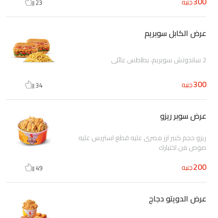
300
جنيه
23
عرض الكابل سوبريم
2 ساندوتش سوبريم، بطاطس عائلي
300
جنيه
34
عرض سوبر ريزو
ريزو حجم كبير ارز مصرى عليه قطع استربس عليه
صوص من اختيارك
200
جنيه
49
عرض الدويتو دجاج