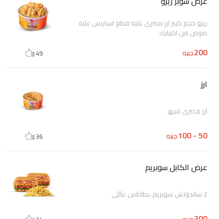
عرض سوبر ريزو
ريزو حجم كبير ارز مصرى عليه قطع استربس عليه
صوص من اختيارك
200
جنيه
49
ارز
ارز مصري مبهر
50 - 100
جنيه
36
عرض الكابل سوبريم
2 ساندوتش سوبريم، بطاطس عائلي
300
جنيه