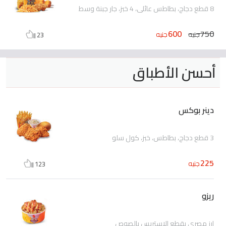
8 قطع دجاج، بطاطس عائلي، 4 خبز، جار جبنة وسط
600
750
جنيه
جنيه
23
أحسن الأطباق
دينر بوكس
3 قطع دجاج، بطاطس، خبز، كول سلو
225
جنيه
123
ريزو
ارز مصري بقطع الاستربس بالصوص