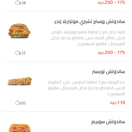
175 - 250
جنيه
28
ساندوتش روسترز تشيزي موتزاريلا زنجر
فليه دجاج مع 2 قطعة اصابع موتزاريلا، صوص
رانش، شرائح الجبنة، خس، طماطم و( خيار مخلل
للاوريجنال، هالبينو للسبايسى)
175 - 250
جنيه
22
ساندوتش تويستر
خبز التورتيلا مع 2 قطعة استربس ، جبن، المايونيز،
الخس، الطماطم و( خيار مخلل للاوريجنال، هالبينو
للسبايسى)
110
جنيه
62
ساندوتش سوبريم