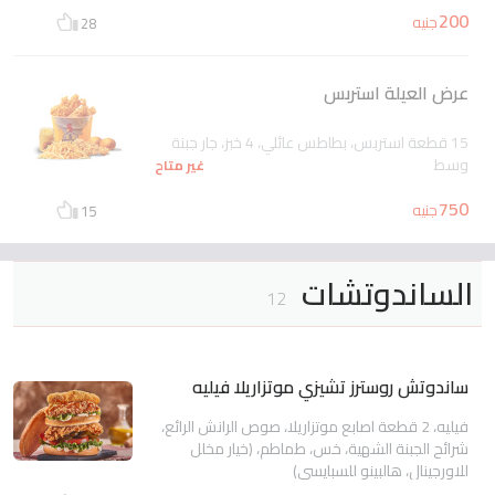
200
جنيه
28
عرض العيلة استربس
15 قطعة استربس، بطاطس عائلي، 4 خبز، جار جبنة
وسط
غير متاح
750
جنيه
15
الساندوتشات
12
ساندوتش روسترز تشيزي موتزاريلا فيليه
فيليه، 2 قطعة اصابع موتزاريلا، صوص الرانش الرائع،
شرائح الجبنة الشهية، خس، طماطم، (خيار مخلل
للاورجينال، هالبينو للسبايسى)