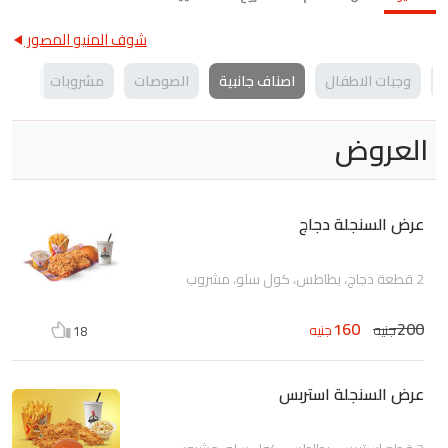
شوف المنيو المصور
ة
وجبات الاطفال
اصناف جانبية
الصوصات
مشروبات
العروض
عرض السنجلة دجاج
2 قطعة دجاج، بطاطس، كول سلو، مشروب
160
200
جنيه
جنيه
18
عرض السنجلة استربس