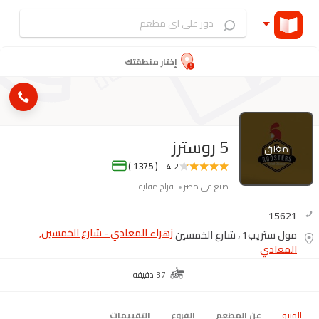
إختار منطقتك
5 روسترز
مغلق
( 1375 )
4.2
صنع فى مصر
فراخ مقليه
15621
زهراء المعادي - شارع الخمسين,
مول ستريب1 ، شارع الخمسين
المعادي
37 دقيقه
المنيو
عن المطعم
الفروع
التقييمات