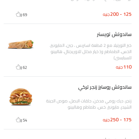
125 - 200
جنيه
69
ساندوتش تويستر
خبز التورتيلا مع 2 قطعة استربس ، جبن، المايونيز،
الخس، الطماطم و( خيار مخلل للاوريجنال، هالبينو
للسبايسى)
110
جنيه
62
ساندوتش روسترز زنجر تركي
زنجر، ديك رومي مدخن، حلقات البصل، صوص الجبنة
الشيدر، مايونيز، خس، طماطم وهالبينو
175 - 250
جنيه
54