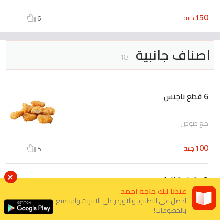
150
جنيه
6
اصناف جانبية
18
6 قطع ناجتس
مع صوص
100
جنيه
5
12 قطعة ناجتس
عندنا ليك حاجة اجمد
احصل على التطبيق والاوردر على الانترنت واستمتع
مع صوص
بالخصومات!