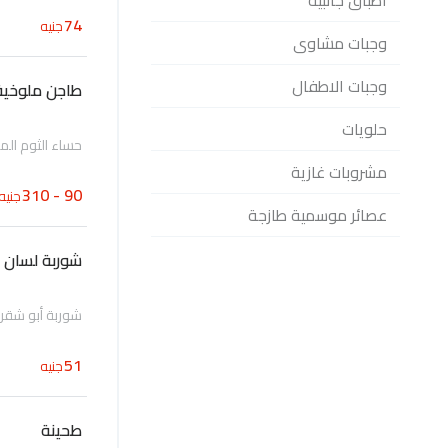
اطباق جانبية
74
جنيه
وجبات مشاوى
وجبات الاطفال
طاجن ملوخية
حلويات
حساء الثوم ال
مشروبات غازية
90 - 310
جنيه
عصائر موسمية طازجة
شوربة لسان 
شوربة أبو شقر
51
جنيه
طحينة