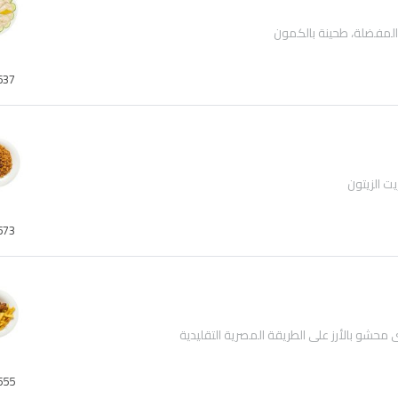
المفضلة، طحينة بالكمون
637
ت الزيتون
573
حشو بالأرز على الطريقة المصرية التقليدية
555