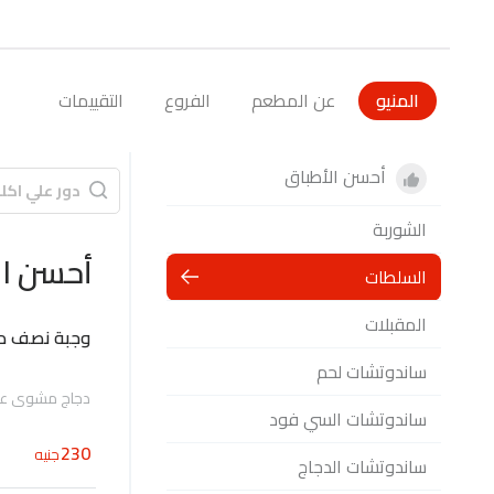
المنيو
عن المطعم
الفروع
التقييمات
أحسن الأطباق
الشوربة
أحسن ال
السلطات
المقبلات
وجبة نصف دج
ساندوتشات لحم
دجاج مشوي على 
ساندوتشات السي فود
230
جنيه
ساندوتشات الدجاج