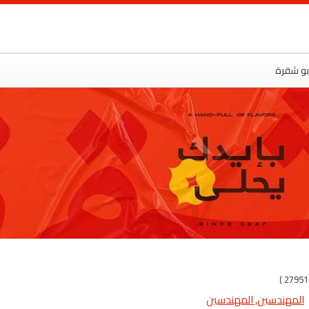
ت
أبو شقرة
(
المهندسين, المهندسين