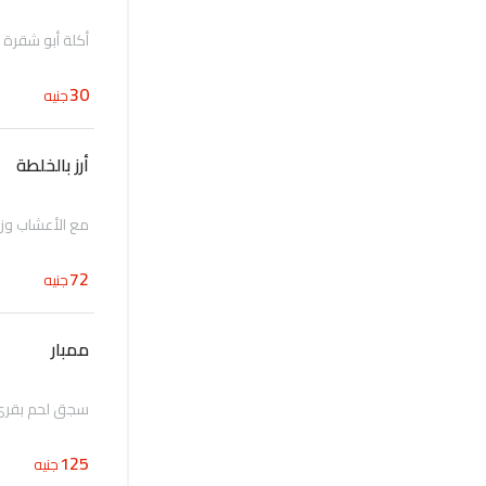
أكلة أبو شقرة 
30
جنيه
أرز بالخلطة
مع الأعشاب وزي
72
جنيه
ممبار
سجق لحم بقري م
125
جنيه