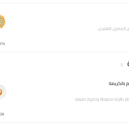
ن المصري التقليدي
514
8
 بالكريمة
 طازجة مخلوطة وحلاوة خفيفة
36