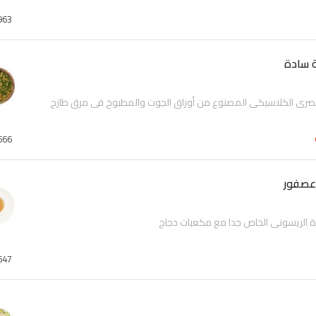
963
 سادة
مصري الكلاسيكي المصنوع من أوراق الجوت والمطبوخ في مرق طازج
666
عصفور
ة الريسوني الخاص جدا مع مكعبات دجاج
647