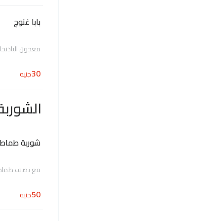
بابا غنوج
معجون الباذنجا
30
جنيه
الشوربة
شوربة طماطم
مع نصف طماطم
50
جنيه