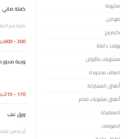
مكرونة
كفتة ضاني
طواجن
كفتة لحم الضان
كايترينج
300 - 600
جني
بولات دافئة
مشاويات بالأوزان
وجبة صدور 
اصناف محدودة
أطباق المشاركة
170 - 215
جني
أطباق مشويات ضخم
للمشاركة
ورق عنب
الصوصات
أرز مصري تقلي