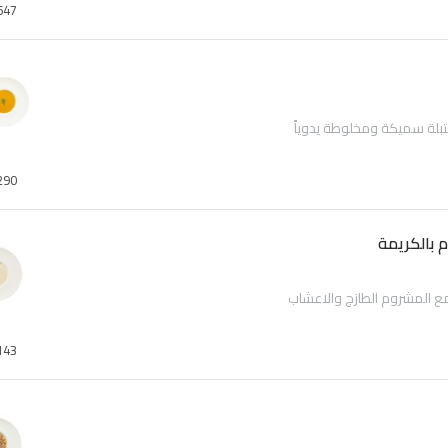
647
لة سميكة ومخلوطة يدوياً
290
 بالكريمة
ع المشروم الطازج والاعشاب
143