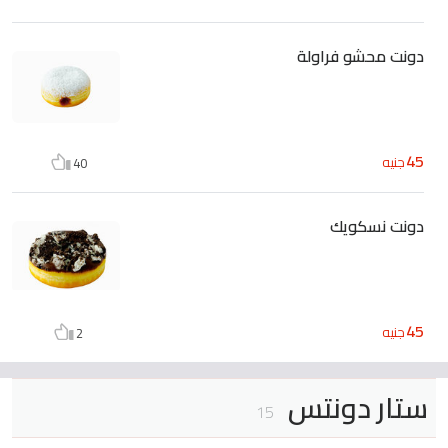
دونت محشو فراولة
45
جنيه
40
دونت نسكويك
45
جنيه
2
ستار دونتس
15