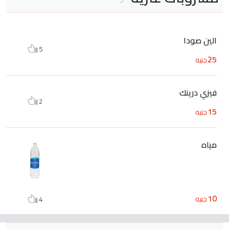
الين صودا
5
25
جنيه
فيزي درينك
2
15
جنيه
مياه
10
جنيه
4