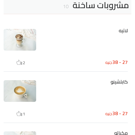
مشروبات ساخنة
10
لاتيه
27 - 38
جنيه
2
كابتشينو
27 - 38
جنيه
1
مكياتو