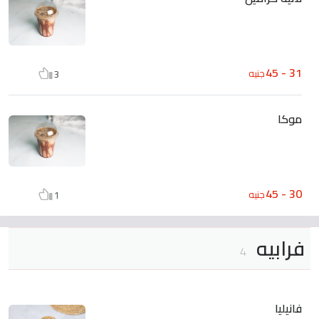
31 - 45
جنيه
3
موكا
30 - 45
جنيه
1
فرابيه
4
فانيليا