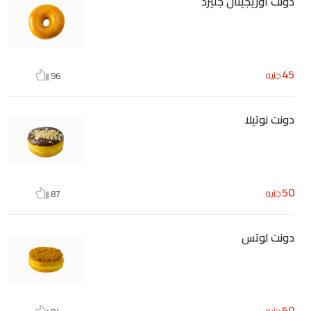
دونت اوريجينال جليزد
45
جنيه
96
دونت نوتيلا
50
جنيه
87
دونت لوتس
50
جنيه