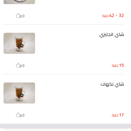
32 - 42
جنيه
0
شاي انجليزي
15
جنيه
0
شاي نكهات
17
جنيه
0