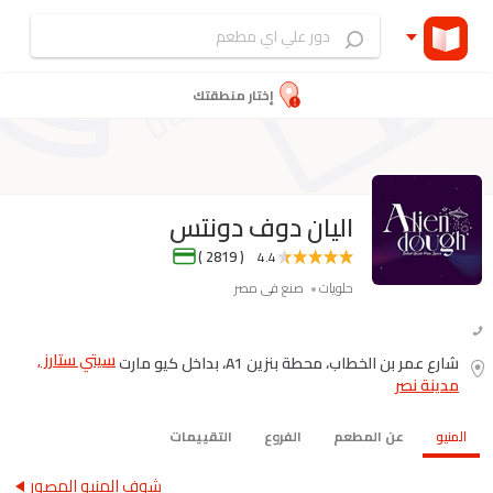
إختار منطقتك
اليان دوف دونتس
( 2819 )
4.4
حلويات
صنع فى مصر
سيتي ستارز ,
شارع عمر بن الخطاب، محطة بنزين A1، بداخل كيو مارت
مدينة نصر
المنيو
عن المطعم
الفروع
التقييمات
شوف المنيو المصور