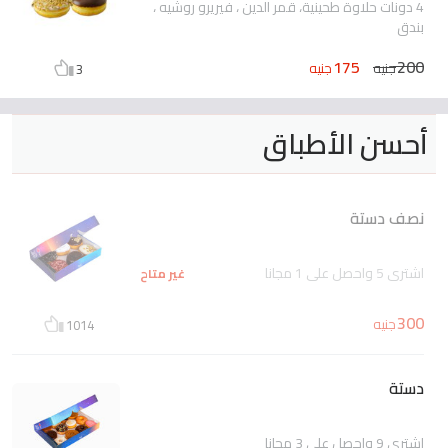
4 دونات حلاوة طحينية، قمر الدين ، فيريرو روشيه ،
بندق
175
200
جنيه
جنيه
3
أحسن الأطباق
نصف دستة
اشتري 5 واحصل علي 1 مجانا
غير متاح
300
جنيه
1014
دستة
اشتري 9 واحصل علي 3 مجانا