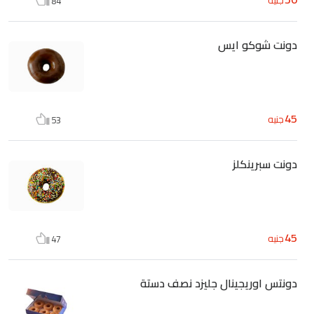
84
دونت شوكو ايس
45
جنيه
53
دونت سبرينكلز
45
جنيه
47
دونتس اوريجينال جليزد نصف دستة