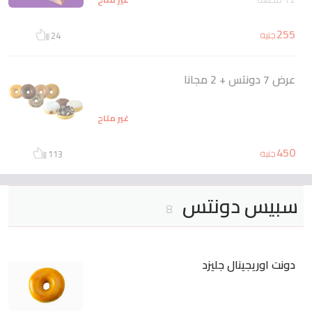
255
جنيه
24
عرض 7 دونتس + 2 مجانا
غير متاح
450
جنيه
113
سبيس دونتس
8
دونت اوريجينال جليزد