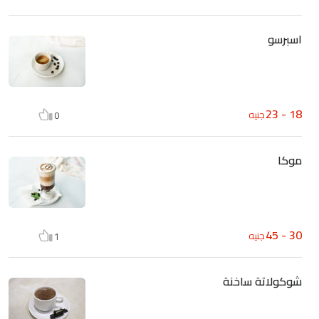
اسبرسو
18 - 23
جنيه
0
موكا
30 - 45
جنيه
1
شوكولاتة ساخنة