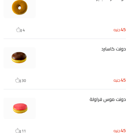
45
جنيه
4
دونت كاسترد
45
جنيه
30
دونت موس فراولة
45
جنيه
11