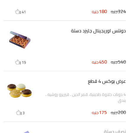
180
324
جنيه
جنيه
41
دونتس اوريجينال جليزد دستة
450
540
جنيه
جنيه
19
عرض بوكس 4 قطع
4 دونات حلاوة طحينية، قمر الدين ، فيريرو روشيه ،
بندق
175
200
جنيه
جنيه
3
نصف دستة