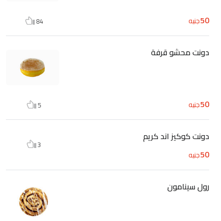
50
جنيه
84
دونت محشو قرفة
50
جنيه
5
دونت كوكيز اند كريم
3
50
جنيه
رول سينامون