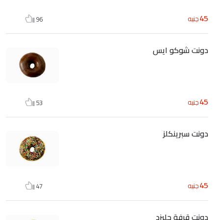
45
جنيه
96
دونت شوكو ايس
45
جنيه
53
دونت سبرينكلز
45
جنيه
47
دونت قرفة جليزد