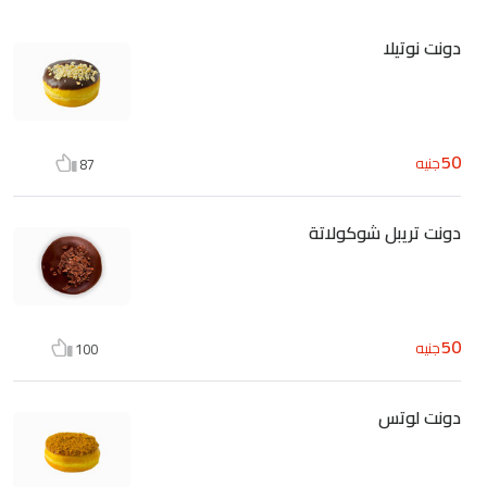
دونت نوتيلا
50
جنيه
87
دونت تريبل شوكولاتة
50
جنيه
100
دونت لوتس