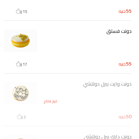
55
جنيه
15
دونت فستق
55
جنيه
17
دونت وايت بيرل دولتشي
غير متاح
50
جنيه
3
دونت دارك بيرل دولتشي