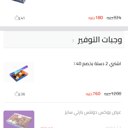
180
324
جنيه
جنيه
41
وجبات التوفير
3
اشتري 2 دستة بخصم 40٪
760
1200
جنيه
جنيه
36
عرض بوكس دونتس بارتي سايز
12 قطعة
غير متاح