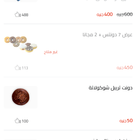
400
600
جنيه
جنيه
488
عرض 7 دونتس + 2 مجانا
غير متاح
450
جنيه
113
دونت تريبل شوكولاتة
50
جنيه
100