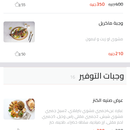
350
400
جنيه
جنيه
55
وجبة ماكريل
مشوي او زيت و ليمون
210
جنيه
50
وجبات التوفير
16
عرض صنيه الكنز
عباره عن4جمبري مشوي بترفلاي، 2سيخ جمبري
مشوي شيش، 2جمبري مقلي راس وذيل، 5جمبري
لحم مقلي، ارز صياديه، سلطه خضراء، طحينه، خبز
بلدي