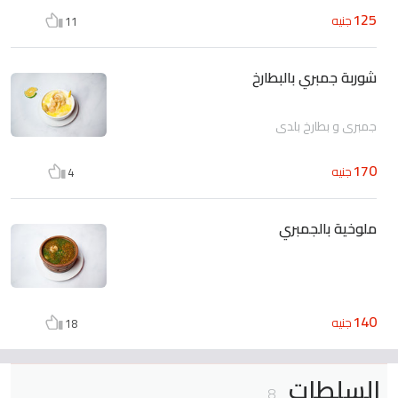
125
جنيه
11
شوربة جمبري بالبطارخ
جمبري و بطارخ بلدي
170
جنيه
4
ملوخية بالجمبري
140
جنيه
18
السلطات
8