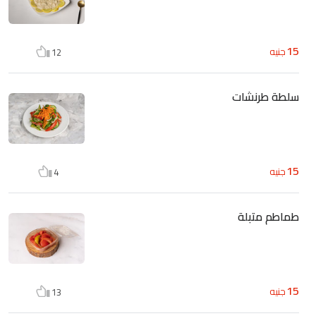
15
جنيه
12
سلطة طرنشات
15
جنيه
4
طماطم متبلة
15
جنيه
13