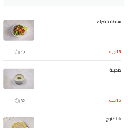
سلطة خضراء
15
جنيه
13
طحينة
15
جنيه
32
بابا غنوج