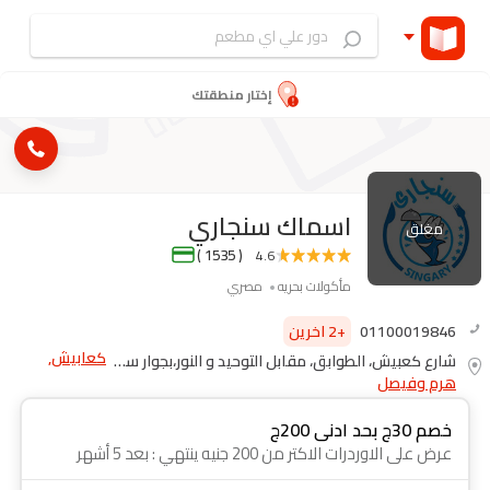
إختار منطقتك
اسماك سنجاري
مغلق
( 1535 )
4.6
مأكولات بحريه
مصري
01100019846
+2 اخرين
كعابيش,
شارع كعبيش، الطوابق، مقابل التوحيد و النور،بجوار سوبر ماركت بيم
هرم وفيصل
خصم 30ج بحد ادنى 200ج
عرض على الاوردرات الاكتر من 200 جنيه ينتهي : بعد 5 أشهر