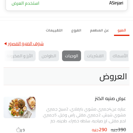
ASinjari
استخدم العرض
المنيو
عن المطعم
الفروع
التقييمات
شوف المنيو المصور
الأسماك
القشريات
الوجبات
الطواجن
الأرز و المكرونة
العروض
عرض صنيه الكنز
عباره عن4جمبري مشوي بترفلاي، 2سيخ جمبري
مشوي شيش، 2جمبري مقلي راس وذيل، 5جمبري
لحم مقلي، ارز صياديه، سلطه خضراء، طحينه، خبز
بلدي
290
390
جنيه
جنيه
9