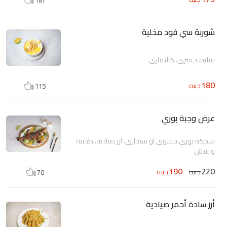
شوربة سي فود مخلية
فيليه، جمبري، كاليماري
180
جنيه
115
عرض وجبة بوري
سمكة بوري مشوي او سنجاري، ارز صيادية، طحينة
و عيش
190
220
جنيه
جنيه
70
أرز سادة أحمر صيادية