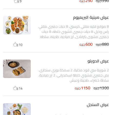
290
390
جنيه
جنيه
9
عرض صينية البريميوم
8 صوابع فليه مقلي كرسبي، 8 حبات جمبري مقلي
راس وذيل، 8 حبات جمبري مشوي خلطه، 8 حبات
جمبري مشوي بترفلاي، ارز صياديه، طحينه، سلطه
خضراء، عيش
600
880
جنيه
جنيه
10
عرض الدويتو
2 شوربة سي فود مخلية، 2 سمكة بوري سنجاري،
نص جمبري مشوي خلطة اسكندراني، 2 ارز صيادية،
سلطة خضراء، طحينة وعيش
1150
1300
جنيه
جنيه
14
عرض السنجل