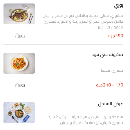
بوري
مشوي، مقلي، صينية بطاطس صوص احمر او ابيض،
طاجن بصوص احمر او ابيض، زيت و ليمون، سنجاري،
مدفون في الارز
290
جنيه
63
مكرونة سي فود
جمبري، سبيط
170 - 210
جنيه
63
عرض السنجل
سمكة بوري سنجاري، سيخ فيليه شيش، 2 سيخ
جمبري شيش، ارز صيادية، طحينة و عيش