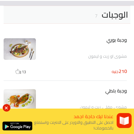
الوجبات
7
وجبة بوري
مشوي او زيت و ليمون
210
جنيه
13
وجبة بلطي
مشوي، مقلي، زيت و ليمون
عندنا ليك حاجة اجمد
120
140
احصل على التطبيق والاوردر على الانترنت واستمتع
جنيه
جنيه
42
بالخصومات!