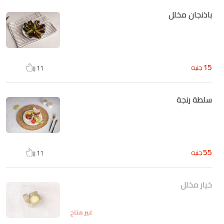
باذنجان مخلل
15
جنيه
11
سلطة رنجة
55
جنيه
11
خيار مخلل
غير متاح