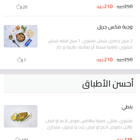
210
250
جنيه
جنيه
20
وجبة مكس جريل
2 سيخ جمبري شيش مشوي، 1 سيخ فيليه شيش
مشوي، فاهيتا سبيط، أرز صيادية، طحينة و خبز
210
250
جنيه
جنيه
7
أحسن الأطباق
بلطي
مشوي، مقلي، صينية بطاطس صوص احمر او ابيض،
طاجن بصوص احمر او ابيض، زيت و ليمون، سنجاري
175
جنيه
187