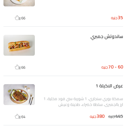
35
جنيه
66
ساندوتش جمبري
60 - 70
جنيه
66
عرض الاكيلة 1
سمكة بوري سنجاري، 1 شوربة سي فود مخلية، 1
ارز بالجمبري، سلطة خضراء، طحينة وعيش
380
445
جنيه
جنيه
64