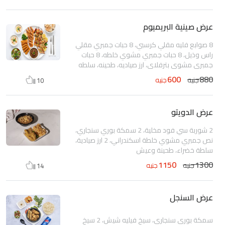
عرض صينية البريميوم
8 صوابع فليه مقلي كرسبي، 8 حبات جمبري مقلي
راس وذيل، 8 حبات جمبري مشوي خلطه، 8 حبات
جمبري مشوي بترفلاي، ارز صياديه، طحينه، سلطه
خضراء، عيش
600
880
جنيه
جنيه
10
عرض الدويتو
2 شوربة سي فود مخلية، 2 سمكة بوري سنجاري،
نص جمبري مشوي خلطة اسكندراني، 2 ارز صيادية،
سلطة خضراء، طحينة وعيش
1150
1300
جنيه
جنيه
14
عرض السنجل
سمكة بوري سنجاري، سيخ فيليه شيش، 2 سيخ