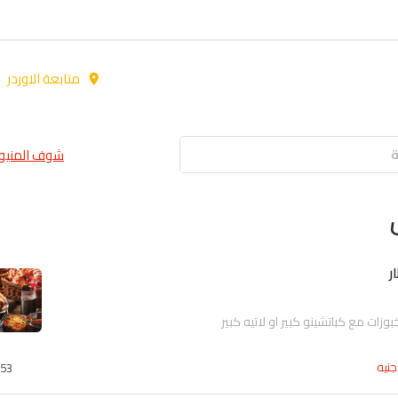
متابعة الاوردر
شوف المنيو 
ر
بوزات مع كباتشينو كبير او لاتيه كبير
جنيه
53