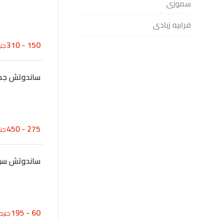
سموزى
فرابيه زبادى
150 - 310
جني
ساندوتش جمب
275 - 450
جني
ساندوتش س
60 - 195
جنيه