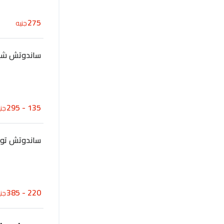
275
جنيه
ساندوتش ش
135 - 295
جني
ساندوتش تون
220 - 385
جني