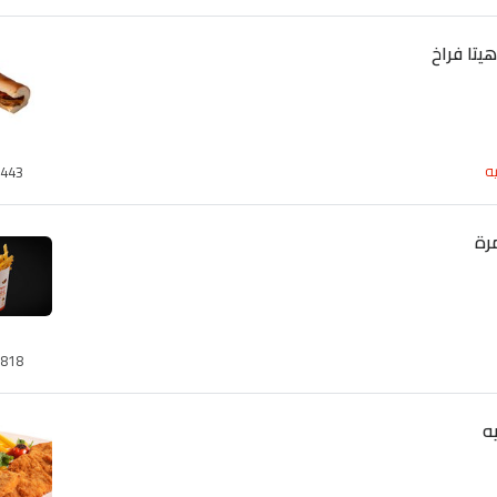
تا فراخ
ه
443
رة
818
ه