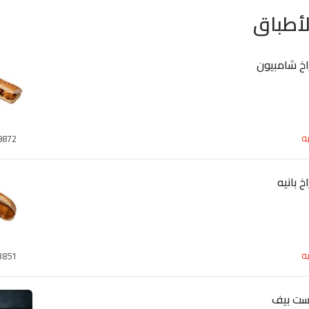
أطباق
خ شامبيون
ه
9872
 بانيه
ه
3851
ست بيف