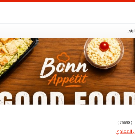
ت
بيتي
( 75698 )
 , المعادي