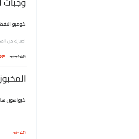
وجبات ا
كومبو الافطا
اختيارك من المخ
85
140
جنيه
المخبوز
كرواسون سا
40
جنيه