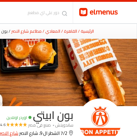
الرئيسية
/ القاهرة
/ المعادي
/ مطاعم شارع النصر
/ بون ا
بون ابيتي
اوردر اونلاين
ساندويتش
صنع فى مصر
4.6
7/2 الشطر ال 9، شارع النصر
شارع النصر