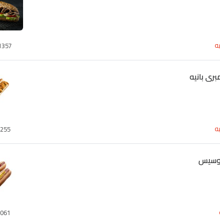
ه
1357
رى بانيه
ه
255
وسيس
061