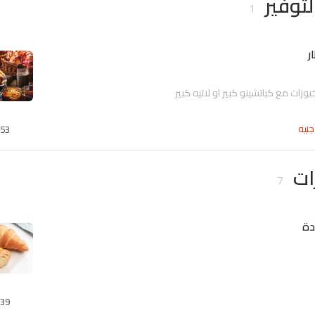
لتوفير
1
ر
بوزات مع كباتشينو كبير او لاتيه كبير
جنيه
53
ات
7
دة
39