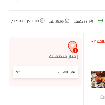
06:00 ص - 09:00 م
33 دقيقه
25.99 جنيه
المصور
إختار منطقتك
تغيير المكان