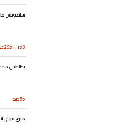
ساندوتش فاهي
150 - 295
جني
بطاطس محم
65
جنيه
طبق فراخ باني