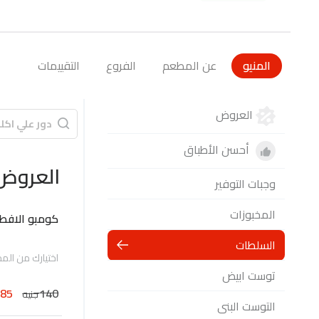
المنيو
عن المطعم
الفروع
التقييمات
العروض
أحسن الأطباق
العروض
وجبات التوفير
المخبوزات
كومبو الافطا
السلطات
اختيارك من المخ
توست ابيض
85
140
جنيه
التوست البنى