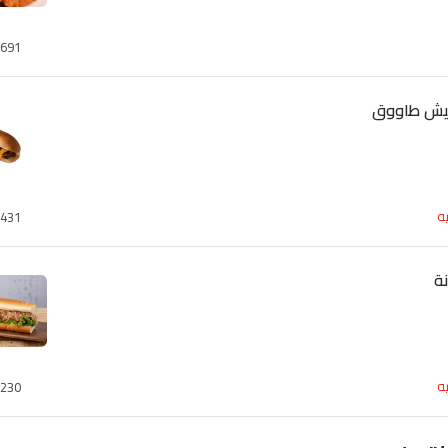
691
يش طاووق
ه
431
ة
ه
230