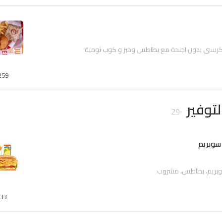
259
لتوفير
29
وبريم
33