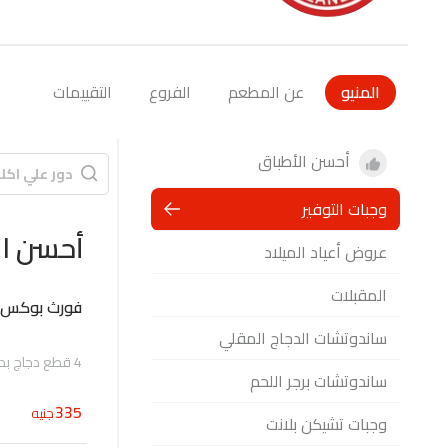
المنيو
عن المطعم
الفروع
التقييمات
أحسن الأطباق
وجبات التوفير
أحسن ال
عروض أعياد الميلاد
المقبلات
فورث بوكس
ساندوتشات الدجاج المقلي
4 قطع دجاج بدون اجنحة، بطاطس، كول سلو، خبز و كوب ثومية
ساندوتشات برجر اللحم
335
جنيه
وجبات تشيكن بلانت