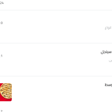
24
0
سينجل
1
ب
وسط
7