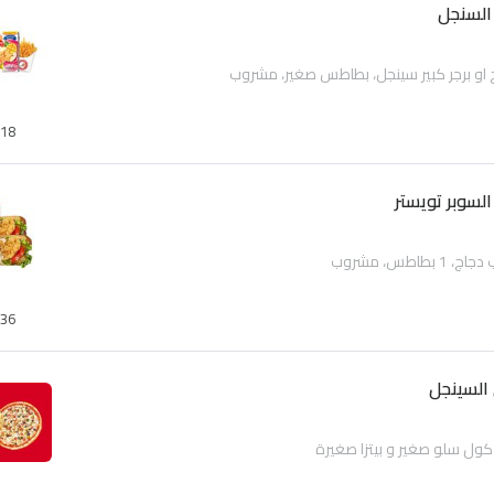
السنجل
او برجر كبير سينجل، بطاطس صغير، مشروب
18
لسوبر تويستر
36
لسينجل