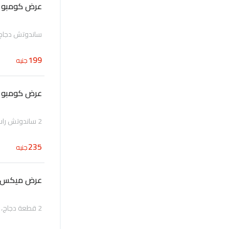
عرض كومبو 
ساندوتش دجاج 
199
جنيه
عرض كومبو ا
2 ساندوتش راب دجاج، 1 بطاطس، مشروب
235
جنيه
عرض ميكس ا
2 قطعة دجاج، كول سلو صغير و بيتزا صغيرة