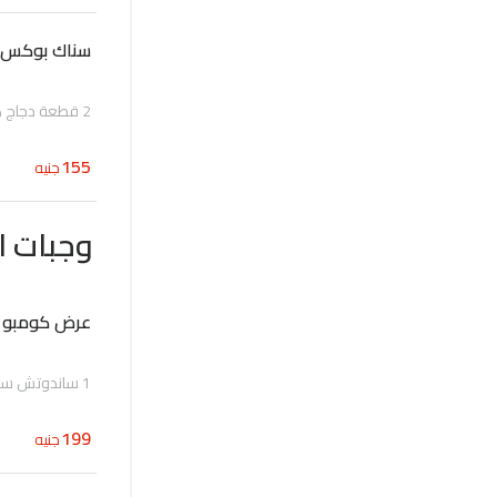
سناك بوكس
2 قطعة دجاج كرسبي بدون اجنحة مع بطاطس وخبز و كوب ثومية
155
جنيه
وجبات ا
عرض كومبو س
1 ساندوتش سوبريم، بطاطس، مشروب
199
جنيه