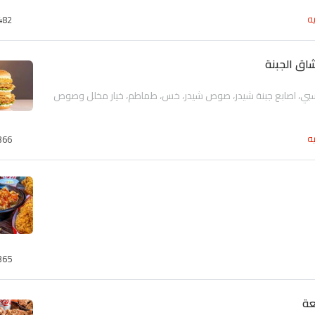
ه
482
ق الجبنة
بي، اصابع جبنة شيدر، صوص شيدر، خس، طماطم، خيار مخلل وصوص
ه
366
365