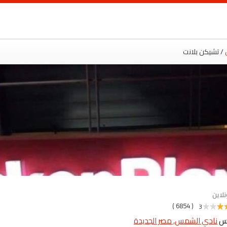
ت
/ تشيكن بلانت
نلاين
( 6854 )
3
نادي الشمس, مصر الجديدة