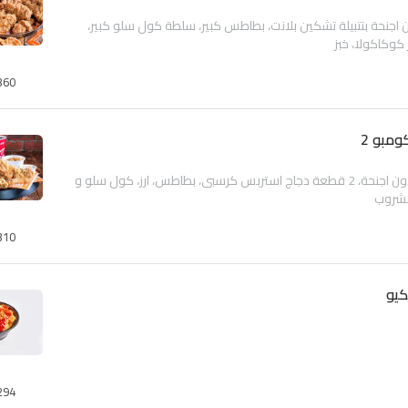
اجنحة بتتبيلة تشكين بلانت، بطاطس كبير، سلطة كول سلو كبير،
كوكاكولا، خبز
360
ومبو 2
3 قطع دجاج بدون اجنحة، 2 قطعة دجاج استربس كرسبى، بطاطس، ارز، كول سلو و
شروب
310
يكيو
294