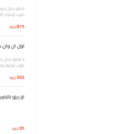
قطع دجاج بدون 
كوب ثومية، لتر 
875
جنيه
اول ان وان ك
كوب ثومية وم
365
جنيه
ارز ريزو بالبارب
95
جنيه