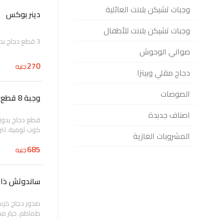
وجبات تشيكن بلانت العائلية
دينر بوكس
وجبات تشيكن بلانت للأطفال
3 قطع دجاج بدون اجنحة، بطاطس، كول سلو، خبز و كوب ثومية
صواني الوحوش
270
جنيه
دجاج مقلي وبيتزا
الصوصات
وجبة 8 قطع
اصناف جدبدة
قطع دجاج بدون 
كوب ثومية، لتر 
المشروبات الغازية
685
جنيه
ساندوتش ذا و
صدور دجاج كرس
طماطم، خيار م