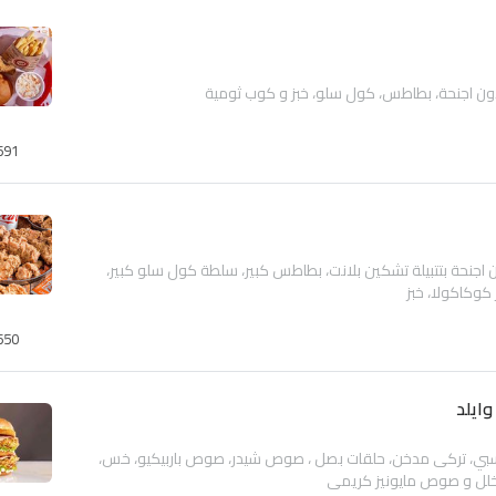
691
اجنحة بتتبيلة تشكين بلانت، بطاطس كبير، سلطة كول سلو كبير،
كوكاكولا، خبز
650
ايلد
بي، تركى مدخن، حلقات بصل ، صوص شيدر، صوص باربيكيو، خس،
خلل و صوص مايونيز كريمي