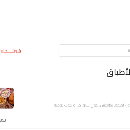
شوف المنيو 
أطباق
353