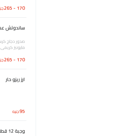
170 - 265
جني
ساندوتش عشا
صدور دجاج كرس
مايونيز كريمي
170 - 265
جني
ارز ريزو حار
95
جنيه
وجبة 12 قطعة