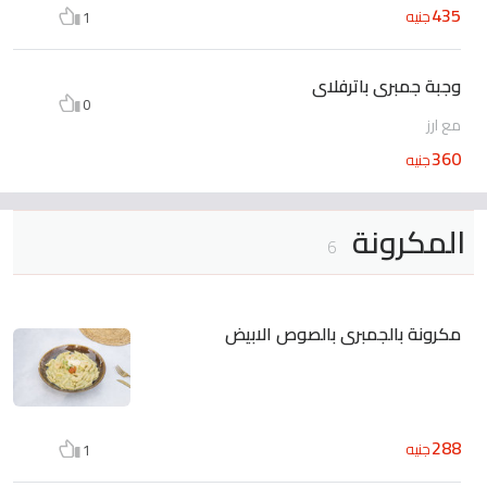
435
جنيه
1
وجبة جمبرى باترفلاى
0
مع ارز
360
جنيه
المكرونة
6
مكرونة بالجمبرى بالصوص الابيض
288
جنيه
1