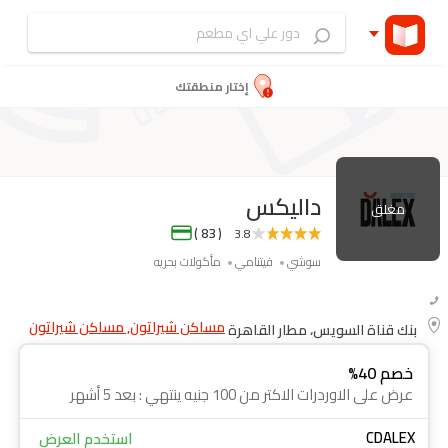
إختار منطقتك
داليكس
مغلق
( 83 )
3.8
سوشي
فيتنامي
مأكولات بحريه
مساكن شيراتون, مساكن شيراتون
بنك قناة السويس، مطار القاهرة
خصم 40%
عرض على الاوردرات الاكتر من 100 جنيه ينتهي : بعد 5 أشهر
CDALEX
استخدم العرض