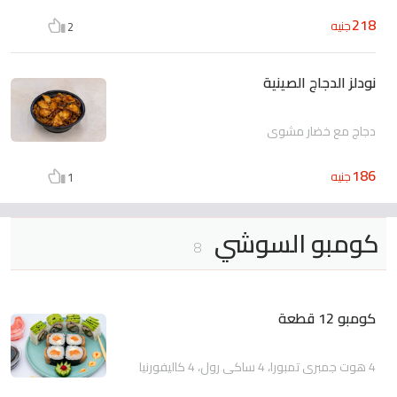
218
جنيه
2
نودلز الدجاج الصينية
دجاج مع خضار مشوى
186
جنيه
1
كومبو السوشي
8
كومبو 12 قطعة
4 هوت جمبري تمبورا، 4 ساكي رول، 4 كاليفورنيا