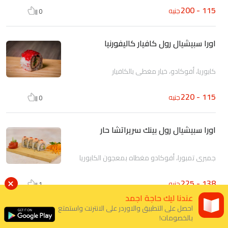
115 - 200
جنيه
0
اورا سبيشيال رول كافيار كاليفورنيا
كابوريا، أفوكادو، خيار مغطى بالكافيار
115 - 220
جنيه
0
اورا سبيشيال رول بينك سريراتشا حار
جمبري تمبورا، أفوكادو مغطاه بمعجون الكابوريا
138 - 225
جنيه
1
عندنا ليك حاجة اجمد
احصل على التطبيق والاوردر على الانترنت واستمتع
اورا سبيشيال رول جمبرى كرسبى
بالخصومات!