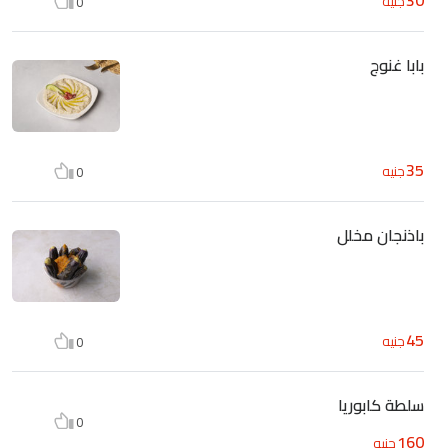
جنيه
0
بابا غنوج
35
جنيه
0
باذنجان مخلل
45
جنيه
0
سلطة كابوريا
0
160
جنيه