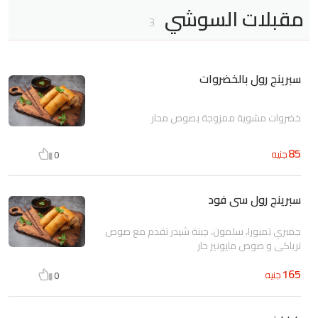
مقبلات السوشي
3
سبرينج رول بالخضروات
خضروات مشوية ممزوجة بصوص محار
85
جنيه
0
سبرينج رول سى فود
جمبري تمبورا، سلمون، جبنة شيدر تقدم مع صوص
ترياكي و صوص مايونيز حار
165
جنيه
0