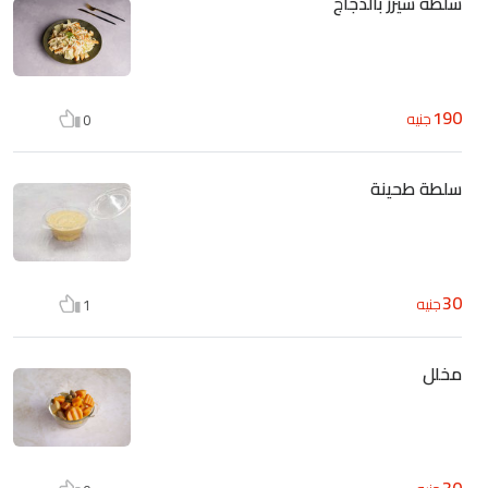
سلطة سيزر بالدجاج
190
جنيه
0
سلطة طحينة
30
جنيه
1
مخلل
30