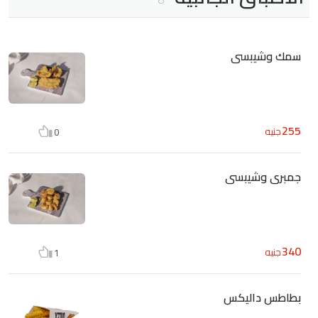
سمك وشيبسى
255
جنيه
0
جمبرى وشيبسى
340
جنيه
1
بطاطس داليكس