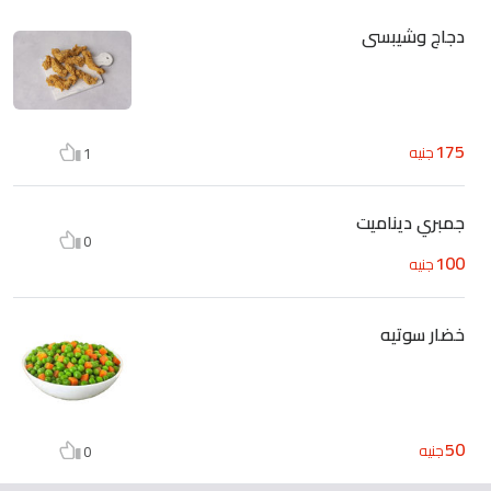
دجاج وشيبسى
175
جنيه
1
جمبري ديناميت
0
100
جنيه
خضار سوتيه
50
جنيه
0