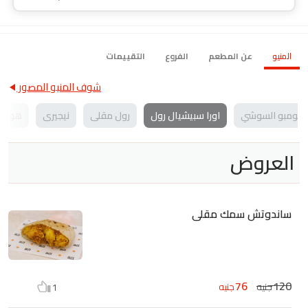
المنيو
عن المطعم
الفروع
التقييمات
شوف المنيو المصور
كومبو السوشي
اورا سبيشيال رول
رول مقلى
نيجيرى
هوسو
العروض
ساندوتش سمك مقلى
76
120
جنيه
جنيه
1