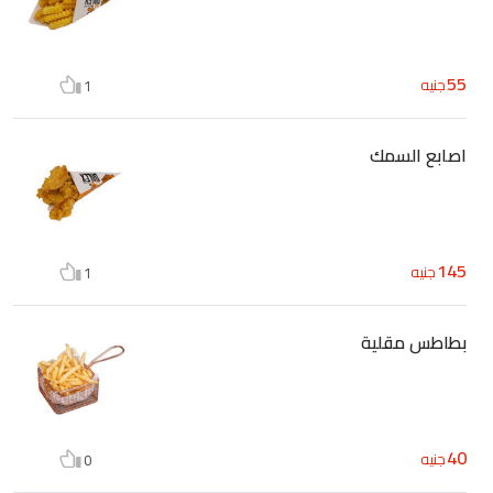
55
جنيه
1
اصابع السمك
145
جنيه
1
بطاطس مقلية
40
جنيه
0