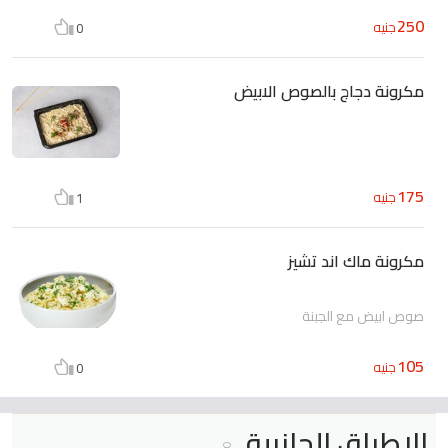
250
جنيه
0
مكرونة دجاج بالصوص الابيض
175
جنيه
1
مكرونة ماك اند تشيز
صوص ابيض مع الجبنة
105
جنيه
0
الاطباق الجانبية
8