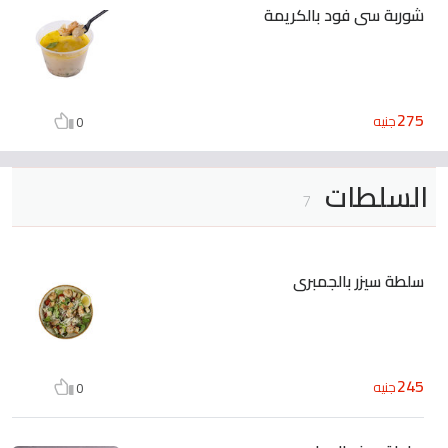
شوربة سى فود بالكريمة
275
جنيه
0
السلطات
7
سلطة سيزر بالجمبرى
245
جنيه
0