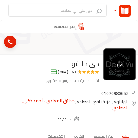
إختار منطقتك
دي جا فو
مغلق
( 804 )
4.6
اكلات عالمية
ساندويتش
مشاوي
01070980662
حدائق المعادي - أحمد ذكي,
الهلباوي، عزبة نافع، المعادي
المعادي
32 دقيقه
المنيو
عن المطعم
الفروع
التقييمات