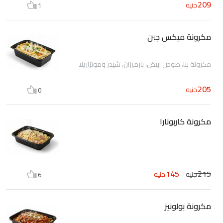
209
جنيه
1
مكرونة ميكس جبن
مكرونة بنا، صوص ابيض، بارميزان، شيدر وموتزاريلا
205
جنيه
0
مكرونة كاربونارا
145
215
جنيه
جنيه
6
مكرونة بولونيز