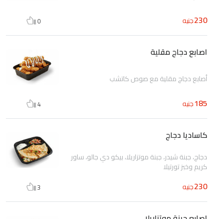
230
جنيه
0
اصابع دجاج مقلية
أصابع دجاج مقلية مع صوص كاتشب
185
جنيه
4
كاساديا دجاج
دجاج، جبنة شيدر، جبنة موتزاريلا، بيكو دي جالو، ساور
كريم وخبز تورتيلا
230
جنيه
3
اصابع جبنة موتزاريلا