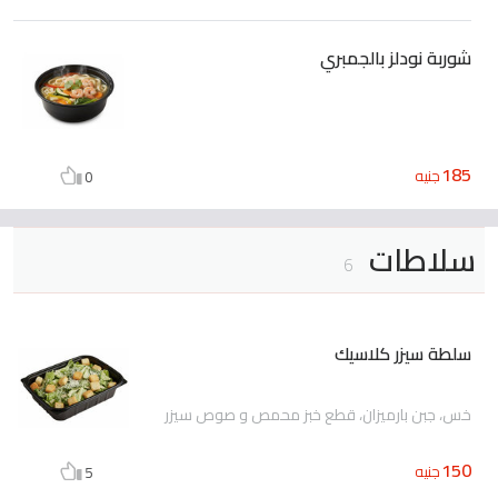
شوربة نودلز بالجمبري
185
جنيه
0
سلاطات
6
سلطة سيزر كلاسيك
خس، جبن بارميزان، قطع خبز محمص و صوص سيزر
150
جنيه
5