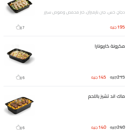
دجاج، خس، جبن بارميزان، خبز محمص وصوص سيزر
195
جنيه
7
مكرونة كاربونارا
145
215
جنيه
جنيه
6
ماك اند تشيز باللحم
140
240
جنيه
جنيه
6