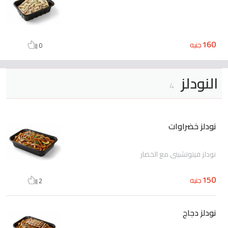
160
جنيه
0
النودلز
4
نودلز خضراوات
نودلز فيتوتشيني مع الخضار
150
جنيه
2
نودلز دجاج