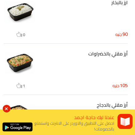
ارز بالبخار
90
جنيه
0
أرز مقلي بالخضراوات
105
جنيه
1
أرز مقلي بالدجاج
عندنا ليك حاجة اجمد
احصل على التطبيق والاوردر على الانترنت واستمتع
بالخصومات!