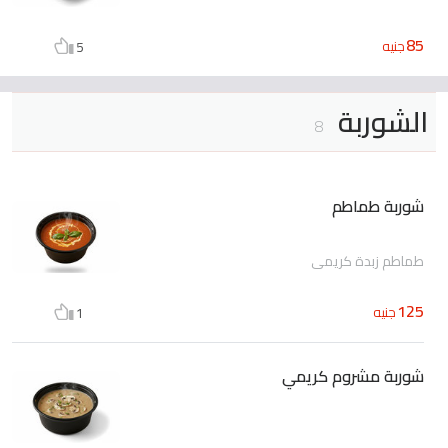
85
جنيه
5
الشوربة
8
شوربة طماطم
طماطم زبدة كريمي
125
جنيه
1
شوربة مشروم كريمي