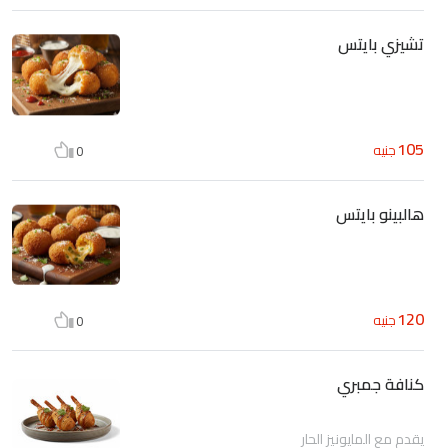
تشيزي بايتس
105
جنيه
0
هالبينو بايتس
120
جنيه
0
كنافة جمبري
يقدم مع المايونيز الحار