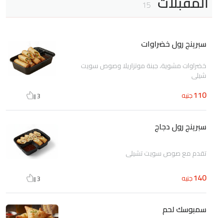
المقبلات
15
سبرينج رول خضراوات
خضراوات مشوية، جبنة موتزاريلا وصوص سويت
شيلي
110
جنيه
3
سبرينج رول دجاج
تقدم مع صوص سويت تشيلى
140
جنيه
3
سمبوسك لحم