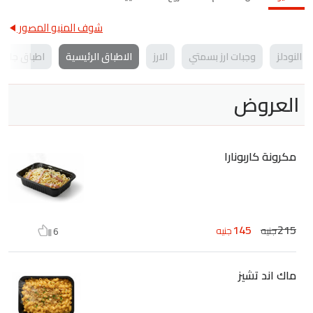
شوف المنيو المصور
النودلز
وجبات ارز بسمتي
الارز
الاطباق الرئيسية
اطباق جانبي
العروض
مكرونة كاربونارا
145
215
جنيه
جنيه
6
ماك اند تشيز