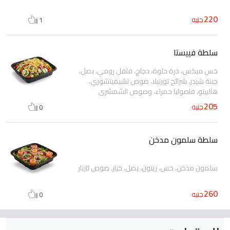
220
جنيه
1
سلطة فييستا
خس ميكس، ذرة حلوة، دجاج، فلفل رومي، بصل،
جبنة شيدر، شرائح تورتيلا، صوص تشيميتشوري،
هالبينو، فاصوليا حمراء، وصوص الشمشري
205
جنيه
0
سلطة سلمون مدخن
سلمون مدخن، خس، زيتون، بصل، خيار، صوص تارتار
260
جنيه
0