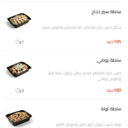
سلطة سيزر دجاج
دجاج، خس، جبن بارميزان، خبز محمص وصوص سيزر
195
جنيه
7
سلطة يوناني
خس، خيار، طماطم، جرجير، بصل، زيتون، جبنة فيتا
وصوص يوناني
180
جنيه
3
سلطة تونة
تونة، خس، زيتون، خيار، بصل وصوص التارتار