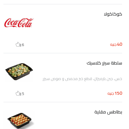
كوكاكولا
40
جنيه
6
سلطة سيزر كلاسيك
خس، جبن بارميزان، قطع خبز محمص و صوص سيزر
150
جنيه
5
بطاطس مقلية