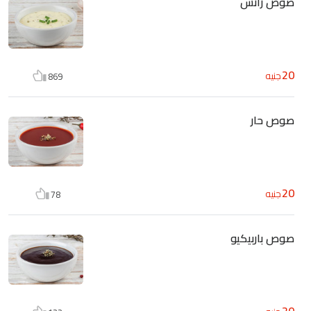
صوص رانش
20
جنيه
869
صوص حار
20
جنيه
78
صوص باربيكيو
20