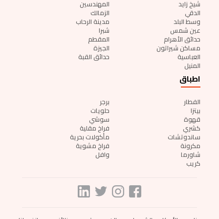
شيخ زايد
المهندسين
الدقي
الزمالك
وسط البلد
مدينة الرحاب
عين شمس
شبرا
حدائق الأهرام
المقطم
مساكن شيراتون
الجيزة
العباسية
حدائق القبة
المنيل
اطباق
الفطار
برجر
بيتزا
حلويات
قهوة
سوشي
كشري
فراخ مقلية
ساندوتشات
مأكولات بحرية
مكرونة
فراخ مشوية
شاورما
وافل
كريب