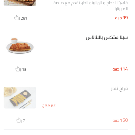
فاهيتا الدجاج و الهالبينو الحار، تقدم مع صلصة
المارينارا
99
جنيه
281
سينا ستكس بالاناناس
114
جنيه
13
فراخ تندر
غير متاح
160
جنيه
7