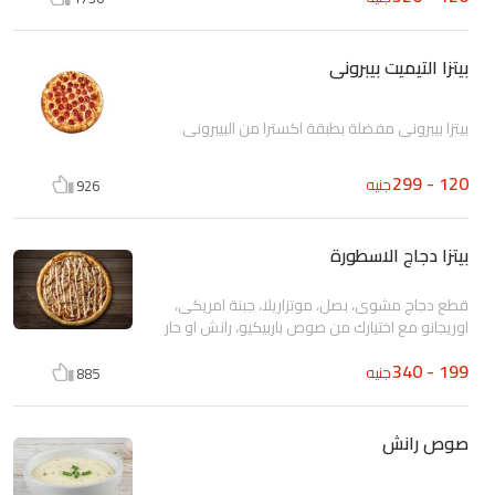
بيتزا التيميت بيبرونى
بيتزا بيبروني مفضلة بطبقة اكسترا من البيبروني
120 - 299
جنيه
926
بيتزا دجاج الاسطورة
قطع دجاج مشوى، بصل، موتزاريلا، جبنة امريكى،
اوريجانو مع اختيارك من صوص باربيكيو، رانش او حار
199 - 340
جنيه
885
صوص رانش