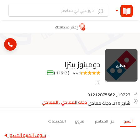
إختار منطقتك
دومينوز بيتزا
مغلق
( 11612 )
4.4
بيتزا
01212875662
,
19223
دجله المعادي , المعادي
شارع 210، دجلة معادي
المنيو
عن المطعم
الفروع
التقييمات
شوف المنيو المصور