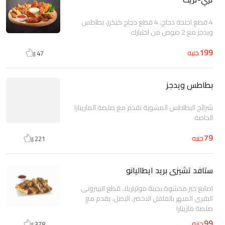
4 قطع اجنحة دجاج، 4 قطع دجاج كيكرز، بطاطس
ويدجز مع 2 صوص من اختيارك
199
جنيه
47
بطاطس ويدجز
شرائح البطاطس المشوية تقدم مع صلصة المارينارا
الخاصة
79
جنيه
221
ستافد تشيزى بريد ايطاليانو
اصابع خبز محشوة بجبنة موتزاريلا، قطع البيبرونى
البقرى المبهر بالفلفل الاخضر، البصل، يقدم مع
صلصة مارينارا
99
جنيه
378