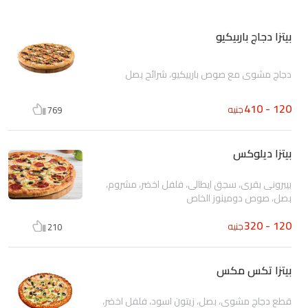
بيتزا دجاج باربيكيو
دجاج مشوى مع صوص باربيكيو، شرائح بصل
120 - 410
جنيه
769
بيتزا ديلوكس
بيبرونى بقرى، سجق ايطالى، فلفل اخضر، مشروم،
بصل، صوص دومينوز الخاص
120 - 320
جنيه
210
بيتزا تكس مكس
قطع دجاج مشوى، بصل، زيتون اسود، فلفل اخضر،