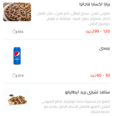
بيتزا اكسترا فاجانزا
بيبرونى بقرى، سجق ايطالى، لحم بقرى، بصل، فلفل
اخضر، مشروم، زيتون اسود، موتزاريلا و صوص
دومينوز الخاص
120 - 299
جنيه
634
بيبسى
30 - 60
جنيه
379
ستافد تشيزى بريد ايطاليانو
اصابع خبز محشوة بجبنة موتزاريلا، قطع البيبرونى
البقرى المبهر بالفلفل الاخضر، البصل، يقدم مع
صلصة مارينارا