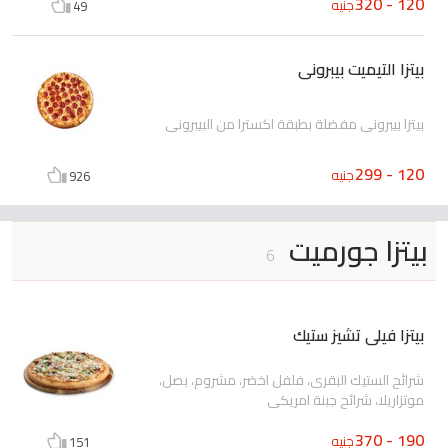
120 - 320
جنيه
49
بيتزا التيميت بيبرونى
بيتزا بيبروني مفضلة بطبقة اكسترا من البيبروني
120 - 299
جنيه
926
بيتزا جورميت
6
بيتزا فيلى تشيز ستيك
شرائح الستيك البقرى، فلفل اخضر، مشروم، بصل،
موتزاريلا، شرائح جبنة امريكى
190 - 370
جنيه
151