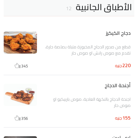
الأطباق الجانبية
12
دجاج الكيكرز
قطع من صدور الدجاج المخبوزة متبلة بصلصة حارة،
تقدم مع صوص رانش او صوص حار
220
جنيه
345
أجنحة الدجاج
اجنحة الدجاج بالنكهة العادية، صوص باربيكيو او
صوص حار
155
جنيه
356
تري-تريت