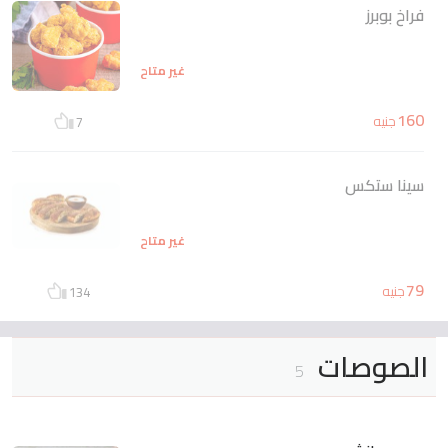
فراخ بوبرز
غير متاح
160
جنيه
7
سينا ستكس
غير متاح
79
جنيه
134
الصوصات
5