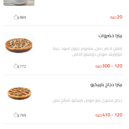
20
جنيه
869
بيتزا خضروات
فلفل اخضر، بصل، مشروم، زيتون اسود، جبنة
موتزاريلا، صوص دومينوز الخاص
120 - 300
جنيه
772
بيتزا دجاج باربيكيو
دجاج مشوى مع صوص باربيكيو، شرائح بصل
120 - 410
جنيه
769