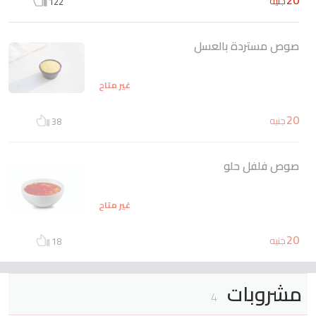
جنيه
122
صوص مستردة بالعسل
غير متاح
20
جنيه
38
صوص فلفل حلو
غير متاح
20
جنيه
18
مشروبات
4