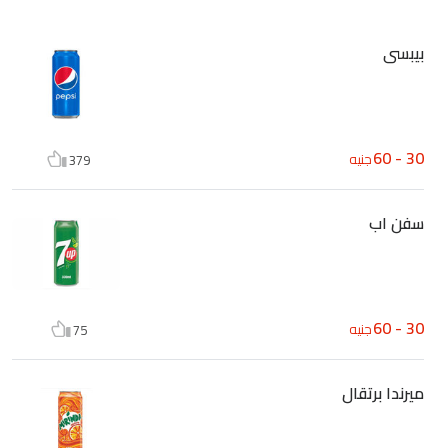
بيبسى
30 - 60
جنيه
379
سفن اب
30 - 60
جنيه
75
ميرندا برتقال