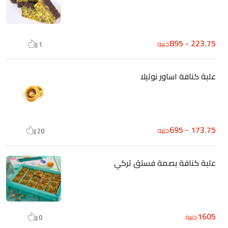
223.75 - 895
جنيه
1
علبة كنافة اساور نوتيلا
173.75 - 695
جنيه
20
علبة كنافة بصمة فستق تركي
1605
جنيه
0