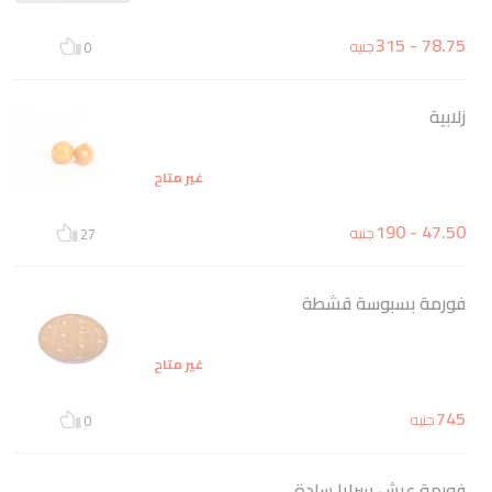
78.75 - 315
جنيه
0
زلابية
غير متاح
47.50 - 190
جنيه
27
فورمة بسبوسة قشطة
غير متاح
745
جنيه
0
فورمة عيش سرايا سادة