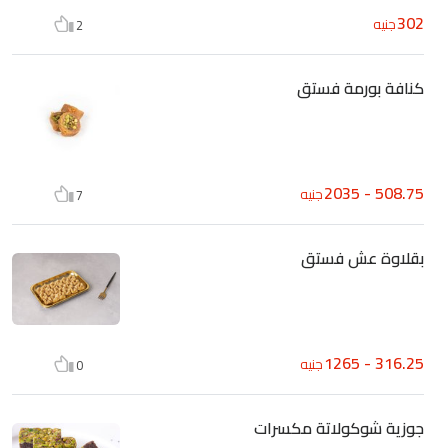
302
جنيه
2
كنافة بورمة فستق
508.75 - 2035
جنيه
7
بقلاوة عش فستق
316.25 - 1265
جنيه
0
جوزية شوكولاتة مكسرات