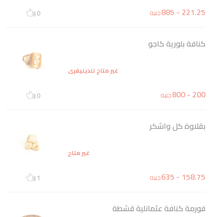
221.25 - 885
جنيه
0
كنافة بلورية كاجو
غير متاح للديليفري
200 - 800
جنيه
0
بقلاوة كل واشكر
غير متاح
158.75 - 635
جنيه
1
فورمة كنافة عثمانلية قشطة