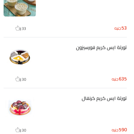
53
جنيه
33
تورتة ايس كريم فورسيزون
635
جنيه
30
تورتة ايس كريم كرنفال
590
جنيه
30