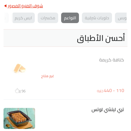
شوف المنيو المصور
 بوبس
حلويات شرقية
النواعم
مكسرات
ايس كريم
شوك
أحسن الأطباق
كنافة كريمة
غير متاح
110 - 440
جنيه
96
تري ليتشي لوتس