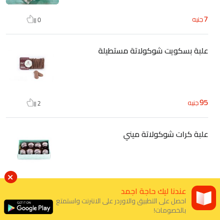
7
جنيه
0
علبة بسكويت شوكولاتة مستطيلة
95
جنيه
2
علبة كرات شوكولاتة ميني
140
جنيه
9
عندنا ليك حاجة اجمد
احصل على التطبيق والاوردر على الانترنت واستمتع
بالخصومات!
شورت بريد