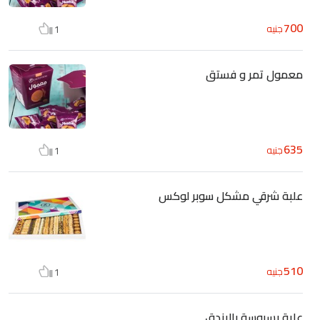
700
جنيه
1
معمول تمر و فستق
635
جنيه
1
علبة شرقي مشكل سوبر لوكس
510
جنيه
1
علبة بسبوسة بالبندق