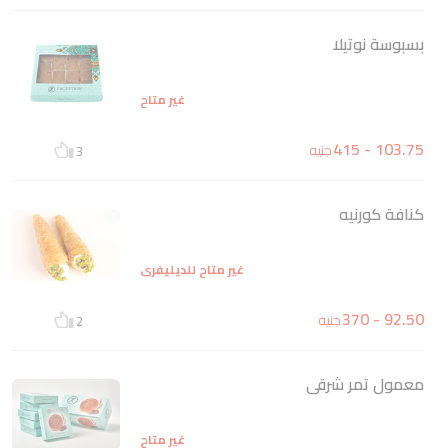
بسبوسة نوتيلا
غير متاح
103.75 - 415
جنيه
3
كنافة كورنيه
غير متاح للديليفري
92.50 - 370
جنيه
2
معمول تمر شرقى
غير متاح