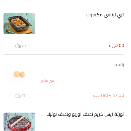
تري ليتشي مكسرات
200
جنيه
29
زلابية
غير متاح
47.50 - 190
جنيه
27
تورتة ايس كريم نصف اوريو ونصف نوتيلا