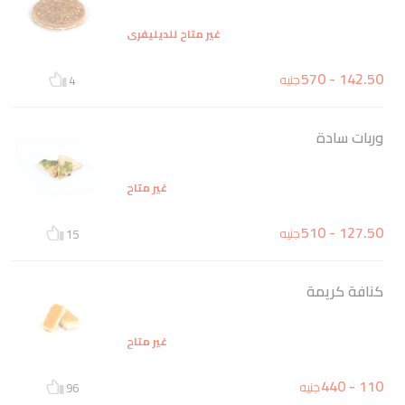
غير متاح للديليفري
142.50 - 570
جنيه
4
وربات سادة
غير متاح
127.50 - 510
جنيه
15
كنافة كريمة
غير متاح
110 - 440
جنيه
96