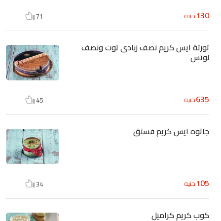
130
جنيه
71
تورتة ايس كريم نصف زبادى توت ونصف
لوتس
635
جنيه
45
جاتوه ايس كريم فستق
105
جنيه
34
كوب كريم كراميل