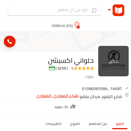
إختار منطقتك
حلواني اكسبشن
مغلق
( 6259 )
5
حلويات
01080065584
,
16687
زهراء المعادي, المعادي
شارع الزهور، ميدان بيتشو
30 دقيقه
المنيو
عن المطعم
الفروع
التقييمات