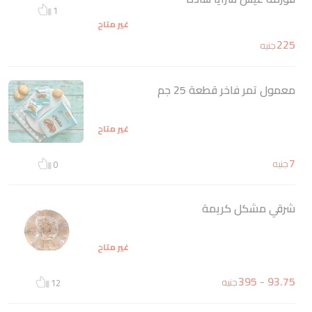
1
غير متاح
225
جنيه
معمول تمر فاخر قطعة 25 جم
غير متاح
7
جنيه
0
شرقي مشكل كريمة
غير متاح
93.75 - 395
جنيه
12