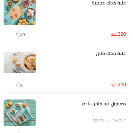
علبة كحك عجمية
220
جنيه
0
علبة كحك ملبن
210
جنيه
3
معمول تمر فاخر سادة
علبة هدايا 12 قطعة