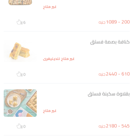
غير متاح
200 - 1089
جنيه
6
كنافة بصمة فستق
غير متاح للديليفري
610 - 2440
جنيه
0
بقلاوة سكينة فستق
غير متاح
545 - 2180
جنيه
0