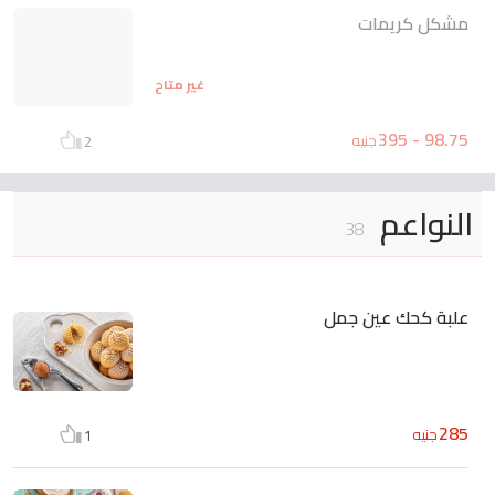
مشكل كريمات
غير متاح
98.75 - 395
جنيه
2
النواعم
38
علبة كحك عين جمل
285
جنيه
1