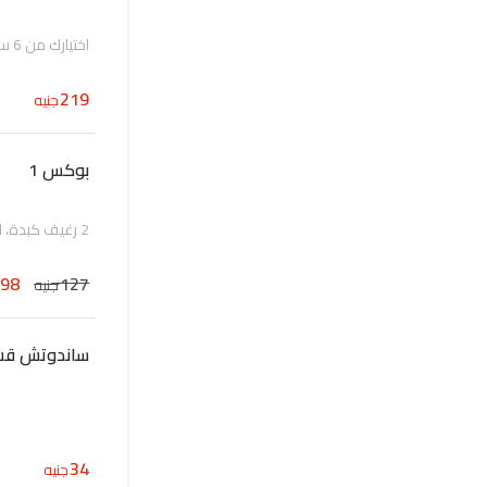
اختيارك من 6 ساندوتشات، ساندوتش سكلانس، 2 علبة طماطم، مخلل
219
جنيه
بوكس 1
2 رغيف كبدة، اختيارك من واحد رغيف ( سجق مدخن)، علبة طماطم و مخلل
98
127
جنيه
ساندوتش قشط
34
جنيه