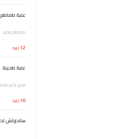
علبة طماطم
طماطم وخيار
12
جنيه
علبة طحينة
مزيج ناعم مخم
10
جنيه
ساندوتش لحم