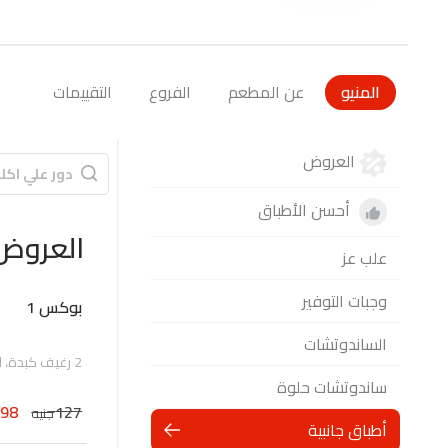
المنيو
عن المطعم
الفروع
التقييمات
العروض
أحسن الأطباق
العروض
علب عز
وجبات التوفير
بوكس 1
الساندوتشات
2 رغيف كبدة، اختيارك من واحد رغيف ( سجق مدخن)، علبة طماطم و مخلل
ساندوتشات حلوة
98
127
جنيه
أطباق جانبية