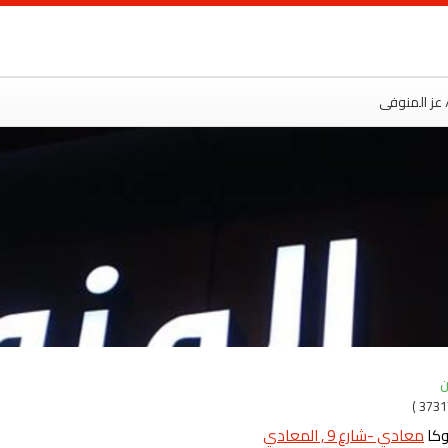
ت
 عز المنوفى
ن
معادي -شارع 9 , المعادي