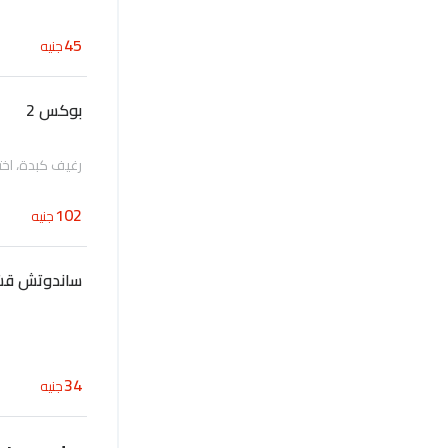
45
جنيه
بوكس 2
رغيف كبدة، اخ
102
جنيه
ساندوتش قش
34
جنيه