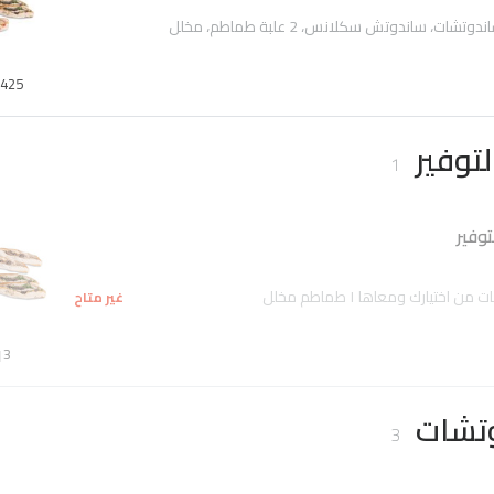
425
لتوفير
1
وفير
غير متاح
3
وتشات
3