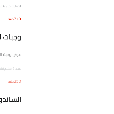
اختيارك من 6 ساندوتشات، ساندوتش سكلانس، 2 علبة طماطم، مخلل
219
جنيه
وجبات ا
عرض وجبة الت
عدد 6 سندوتشات من اختيارك ومعاها ١ طماطم مخلل
250
جنيه
الساند