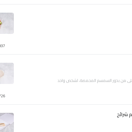
937
لي من بذور السمسم المحمصة، لشخص واحد
726
 شرائح