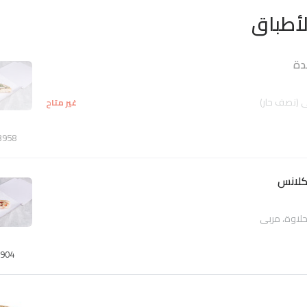
أطباق
دة
 (نصف حار)
غير متاح
3958
لانس
لاوة، مربي
904