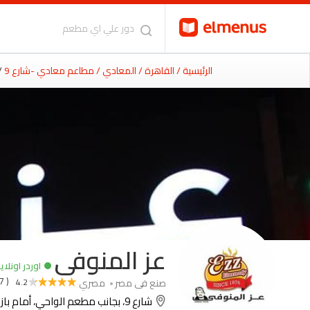
الرئيسية
/ القاهرة
/ المعادي
/ مطاعم معادي -شارع 9
/
عز المنوفى
اوردر اونلاي
( 37317 )
صنع فى مصر
مصري
4.2
شارع 9، بجانب مطعم الواحي، أمام بازوكا