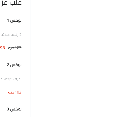
علب عز
بوكس 1
2 رغيف كبدة، اختيارك من واحد رغيف ( سجق مدخن)، علبة طماطم و مخلل
98
127
جنيه
بوكس 2
رغيف كبدة، اخ
102
جنيه
بوكس 3