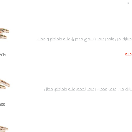
3
جنيه
414
تيارك من رغيف مدخن، رغيف لحمة، علبة طماطم، مخلل
600