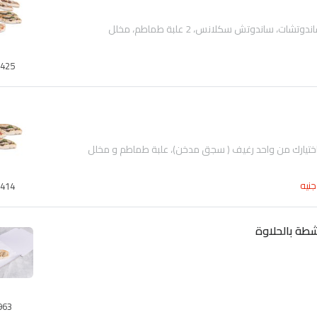
425
جنيه
414
ة بالحلاوة
963