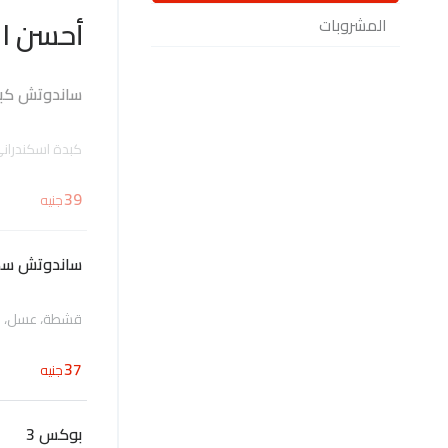
أحسن ال
المشروبات
ساندوتش كب
كبدة اسكندراني
39
جنيه
ساندوتش سك
قشطة، عسل، ح
37
جنيه
بوكس 3