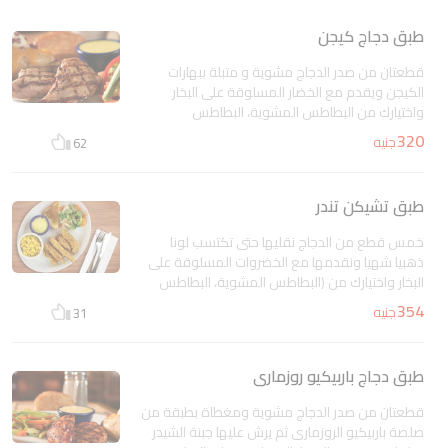
طبق دجاج كيجن
قطعتان من صدر الدجاج مشوية و متبلة ببهارات
الكيجن ويقدم مع الخضار المسلوقة على البخار
واختيارك من البطاطس المشوية، البطاطس
المهروسة، الذرة الحلوة، بطاطس فدركرز زدجيز،
320
جنيه
62
البطاطس المقلية و صلصة الهانى مستردة مع خبز
التوست بالثوم
غير متاح
طبق تشيكن تندر
خمس قطع من الدجاج نقليها حتى تكتسب لونا
ذهبيا شهيا ونقدمها مع الخضروات المسلوقة على
البخار واختيارك من (البطاطس المشوية، البطاطس
المهروسة، الذرة الحلوة، بطاطس فدركرز ودجيز، او
354
جنيه
31
البطاطس المقلية) و صلصة الهانى مستردة مع خبز
التوست بالثوم
غير متاح
طبق دجاج باربيكيو روزمارى
قطعتان من صدر الدجاج مشوية ومغطاة بطبقة من
صلصة باربيكيو الروزمارى ثم يرش عليها جبنة الشيدر