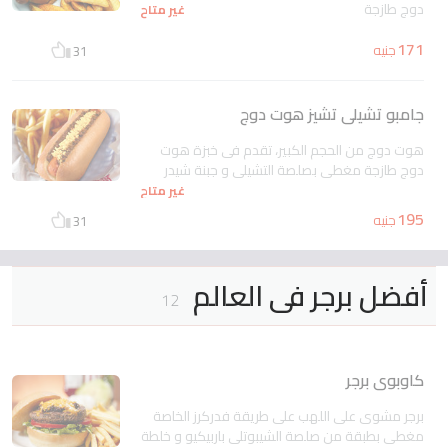
دوج طازجة
غير متاح
171
جنيه
31
جامبو تشيلى تشيز هوت دوج
هوت دوج من الحجم الكبير، تقدم فى خبزة هوت
دوج طازجة مغطى بصلصة التشيلى و جبنة شيدر
غير متاح
195
جنيه
31
أفضل برجر فى العالم
12
كاوبوى برجر
برجر مشوى على اللهب على طريقة فدركرز الخاصة
مغطى بطبقة من صلصة الشيبوتلى باربيكيو و خلطة