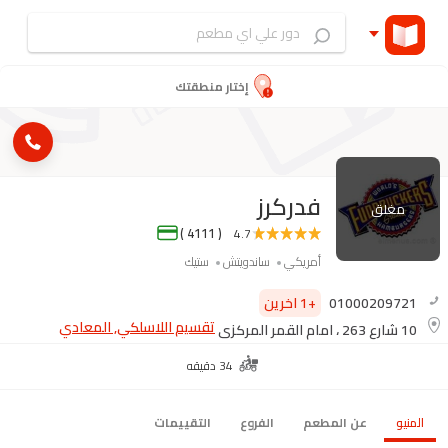
إختار منطقتك
فدركرز
مغلق
( 4111 )
4.7
أمريكي
ساندويتش
ستيك
01000209721
+1 اخرين
تقسيم اللاسلكي, المعادي
10 شارع 263 ، امام القمر المركزي
34 دقيقه
المنيو
عن المطعم
الفروع
التقييمات