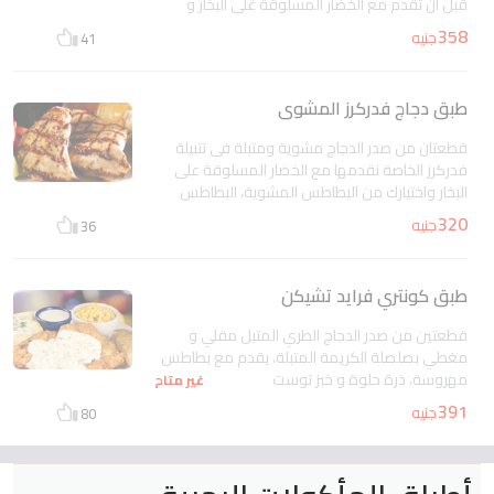
قبل ان تقدم مع الخضار المسلوقة غلى البخار و
اختيارك من البطاطس المشوية، البطاطس
358
جنيه
41
المهروسة، الذرة الحلوة، بطاطس فدركرز زدجيز أو
البطاطس المقلية و صلصة الهانى مستردة مع خبز
التوست بالثوم
غير متاح
طبق دجاج فدركرز المشوى
قطعتان من صدر الدجاج مشوية ومتبلة فى تتبيلة
فدركرز الخاصة نقدمها مع الخضار المسلوقة على
البخار واختيارك من البطاطس المشوية، البطاطس
المهروسة، الذرة الحلوة، بطاطس فدركرز ودجيز أو
320
جنيه
36
البطاطس المقلية مع خبز التوست بالثوم
غير متاح
طبق كونتري فرايد تشيكن
قطعتين من صدر الدجاج الطري المتبل مقلي و
مغطي بصلصلة الكريمة المتبلة، يقدم مع بطاطس
مهروسة، ذرة حلوة و خبز توست
غير متاح
391
جنيه
80