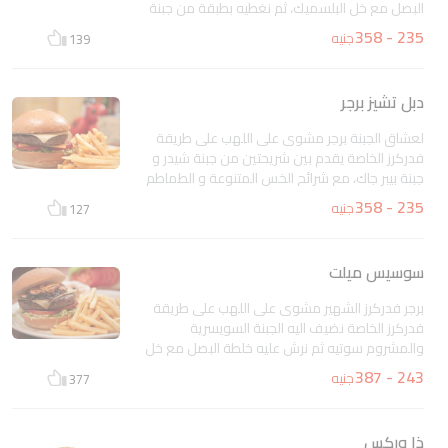
البصل مع خل البلسميك، ثم نغطيه بطبقة من جبنة
الشيدر الذائبة، مع شرائح الخس الطازجة و الطماطم
235 - 358
جنيه
139
نقدمه لك مع صلصة شيبوتلى المايونيز
غير متاح
دبل تشيز برجر
لعشاق الجبنة برجر مشوى على اللهب على طريقة
فدركرز الخاصة يقدم بين شريحتين من جبنة شيدر و
جبنة بيبر جاك، مع شرائح الخس المتنوعة و الطماطم
الطازجة يأتيك فى خبز برجر طازجة تقدم مع شيبوتلي
235 - 358
جنيه
127
المايونيز
غير متاح
سوسيس ميلت
برجر فدركرز الشهير مشوى على اللهب على طريقة
فدركرز الخاصة نضيف اليه الجبنة السويسرية
والمشروم سوتيه ثم نرش عليه خلطة البصل مع خل
البلسميك و نضعه فى خبزه الطازجة مع شرائح
243 - 387
جنيه
377
الخس و الطماطم الطازجة و نقدمه مع صلصة
شيبوتلى المايونيز
غير متاح
ذا وركس