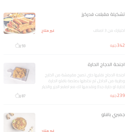
تشكيلة مقبلات فدركرز
اختيارك من 3 اصناف
غير متاح
342
جنيه
93
اجنحة الدجاج الحارة
اجنحة الدجاج نقليها حتي تصبح مقرمشة من الخارج
وطرية من الداخل ثم نخلطها بصلصة بافلو الحارة
(حارة او حارة جدا) ونقدمها لك مع اصابع الجزر والخيار
اضافة الي صلصة الرانش الكريمي الغنية
غير متاح
239
جنيه
87
جمبري بافلو
غير متاح