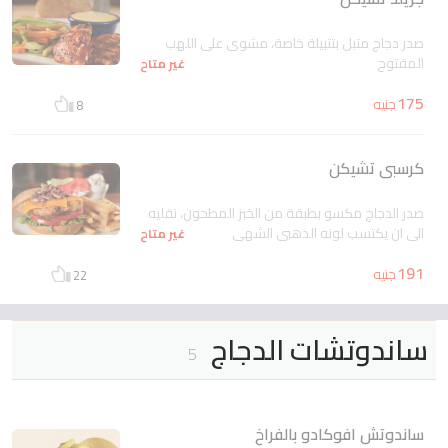
صدر دجاج متبل بتتبيلة خاصة، مشوى على اللهب
المفتوح
غير متاح
175
جنيه
8
كرسبى تشيكن
صدر الدجاج مكسو بطبقة من الخبز المطحون، نقليه
الى ان يكتسب لونه الذهبى الشهى
غير متاح
191
جنيه
22
ساندوتشات الدجاج
5
ساندوتش افوكادو بالفراخ