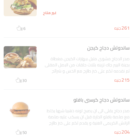
غير متاح
261
جنيه
6
ساندوتش دجاج كيجن
صدر الدجاج مشوى متبل ببهارات الكيجن مغطاة
بجبنة البيبر جاك تزينه بثلاث حلقات من البصل المقلى
ثم نقدمه لكم على خبز طازج مع الخس و شرائح
الطماطم بالإضافة إلى صوص الشيبوتلى مع الهانى
215
جنيه
30
مستردة
غير متاح
ساندوتش دجاج كرسبى بافلو
صدر دجاج يقلى الى ان يصبح لونه ذهبيا شهيا يخلط
مع صلصة بافلو الحارة قبل ان يسكب عليه صلصة
الرانش الكريمي الغنية و يقدم لكم على خبز طازج
مع الخس و شرائح الطماطم بالإضافة غلى صلصة
204
جنيه
50
الشيبوتلى مع الهانى مستردة
غير متاح