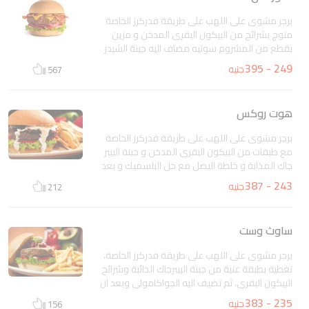
برجر مشوى على اللهب على طريقة فدركرز الخاصة
متوج بشرائح من البيكون البقرى المدخن و مزين
بقطع من المشروم سوتيه مضاف اليه جينة الشيدر
الذائبة، نضعه فوق شرائح الخس و الطماطم فى خبز
249 - 395
جنيه
567
طازج تصلك مع صلصة شيبوتلى المايونيز
غير متاح
هوت روكس
برجر مشوى على اللهب على طريقة فدركرز الخاصة
مع طبقات من البيكون البقرى المدخن و جبنة البيبر
جاك المذابة و خلطة البصل مع خل البلسميك و بعد
ان نسكب عليه صلصة الرانش الكريمي نضعه على
243 - 387
جنيه
212
شرائح من الخس و الطماطم و نقدمه مصحوبا
بصلصة شيبوتلى المايونيز
غير متاح
ساوث وست
برجر مشوى على اللهب على طريقة فدركرز الخاصة،
تغطية بطبقة غنية من جبنة البيبرجاك الذائبة وشرائح
البيكون البقرى، ثم تضيف اليه الجواكامولى وبعد ان
تسكب فوقه صلصة الرانش الكريمي، نضع شرائح
235 - 383
جنيه
156