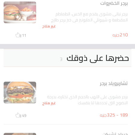
برجر الخضروات
برجر نباتى مشوى يقدم مع الخس، الطماطم
المقطعة و شيبوتلي المايونيز فى خبز برجر طازج
غير متاح
210
جنيه
11
حضرها على ذوقك
3
تشاربرويلد برجر
برجر مشوى على اللهب بالحجم الذى تختاره، بدرجة
النضوج التى تحددها لنا بنفسك
غير متاح
189 - 325
جنيه
49
جريلد تشيكن