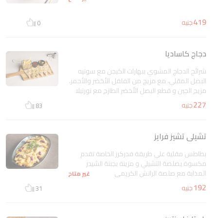
419
جنيه
0
دجاج كاساديا
شرائح الدجاج المشوي ببهارات الكيجن مع سوتيه
البصل المقلي، مع مزيج من الفلفل الأخضر والأحمر،
مزيج الجبن و قطع البصل الأخضر الطازج مع تورتيلا
لذيذة، سلطة الجواكامولى بيكو دي جالو، ساور
227
جنيه
83
كريم
غير متاح
تشيلى تشيز فرايز
بطاطس مقلية علي طريقة فدركرز الخاصة تقدم
مكسوة بصلصة التشيلي و مزينة بجبنة الشيدر
المذابة مع صلصة الرانش الكريمي
غير متاح
192
جنيه
31