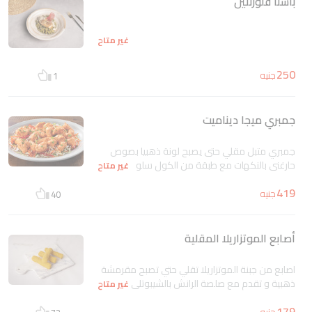
باستا فلورنتين
غير متاح
250
جنيه
1
جمبري ميجا ديناميت
جمبري متبل مقلي حتى يصبح لونة ذهبيا بصوص
حارغني بالنكهات مع طبقة من الكول سلو
غير متاح
419
جنيه
40
أصابع الموتزاريلا المقلية
اصابع من جبنة الموتزاريلا تقلي حتي تصبح مقرمشة
ذهبية و تقدم مع صلصة الرانش بالشيبوتلي
غير متاح
179
جنيه