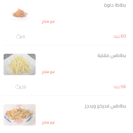
بطاطا حلوة
غير متاح
60
جنيه
0
بطاطس مقلية
غير متاح
56
جنيه
23
بطاطس فدركرز ويدجز
غير متاح