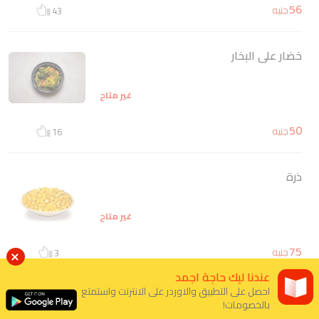
56
جنيه
43
خضار على البخار
غير متاح
50
جنيه
16
ذرة
غير متاح
75
جنيه
3
عندنا ليك حاجة اجمد
احصل على التطبيق والاوردر على الانترنت واستمتع
جمبرى سوتيه
بالخصومات!