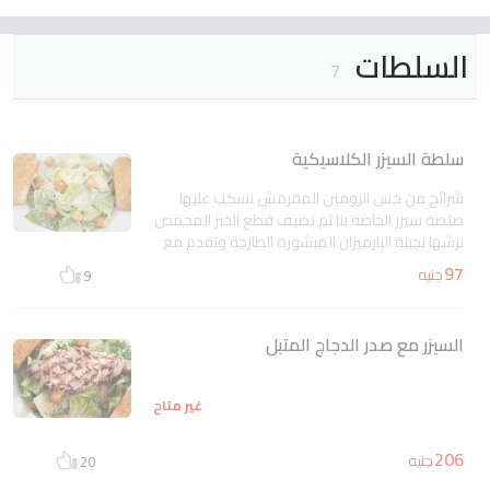
السلطات
7
سلطة السيزر الكلاسيكية
شرائح من خس الرومين المقرمش نسكب عليها
صلصة سيزر الخاصة بنا ثم نضيف قطع الخبز المحمص
نرشها بجبنة البارميزان المبشورة الطازجة وتقدم مع
خبز التوست بالثوم
غير متاح
97
جنيه
9
السيزر مع صدر الدجاج المتبل
غير متاح
206
جنيه
20