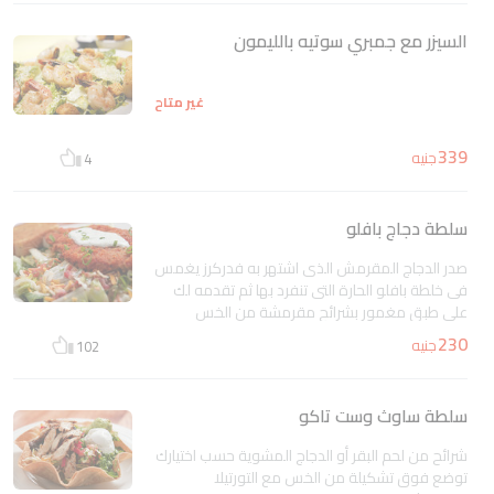
السيزر مع جمبري سوتيه بالليمون
غير متاح
339
جنيه
4
سلطة دجاج بافلو
صدر الدجاج المقرمش الذى اشتهر به فدركرز يغمس
فى خلطة بافلو الحارة التى تنفرد بها ثم تقدمه لك
على طبق مغمور بشرائح مقرمشة من الخس
بأنواعه مع خلطة من الأجبان والبيكو دى جالو مع
230
جنيه
102
رشات من صلصة الرانش الكريمي الغنية و خبز
التوست بالثوم
غير متاح
سلطة ساوث وست تاكو
شرائح من لحم البقر أو الدجاج المشوية حسب اختيارك
توضع فوق تشكيلة من الخس مع التورتيلا