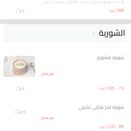
أو دجاج بافلو كرسبي) مع 2 بطاطس مقلية، 2 كول
سلو و2 بيبسي
غير متاح
388
جنيه
5
الشوربة
2
شوربة مشروم
غير متاح
73 - 105
جنيه
5
شوربة فدز هارتى تشيلى
25
غير متاح
85 - 120
جنيه