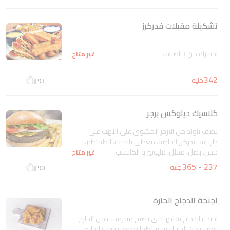
التوست بالثوم
غير متاح
تشكيلة مقبلات فدركرز
اختيارك من 3 اصناف
غير متاح
342
جنيه
93
كلاسيك ديلوكس برجر
نصف باوند من البرجر المشوي على اللهب على
طريقة فدركرز الخاصة، مغطي بالجبنة، الطماطم،
خس، بصل، مخلل، مايونيز و الكاتشب
غير متاح
237 - 365
جنيه
90
اجنحة الدجاج الحارة
اجنحة الدجاج نقليها حتي تصبح مقرمشة من الخارج
وطرية من الداخل ثم نخلطها بصلصة بافلو الحارة