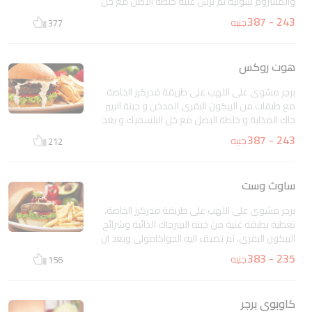
والمشروم سوتيه ثم نرش عليه خلطة البصل مع خل
البلسميك و نضعه فى خبزه الطازجة مع شرائح
243 - 387
جنيه
377
الخس و الطماطم الطازجة و نقدمه مع صلصة
شيبوتلى المايونيز
غير متاح
هوت روكس
برجر مشوى على اللهب على طريقة فدركرز الخاصة
مع طبقات من البيكون البقرى المدخن و جبنة البيبر
جاك المذابة و خلطة البصل مع خل البلسميك و بعد
ان نسكب عليه صلصة الرانش الكريمي نضعه على
243 - 387
جنيه
212
شرائح من الخس و الطماطم و نقدمه مصحوبا
بصلصة شيبوتلى المايونيز
غير متاح
ساوث وست
برجر مشوى على اللهب على طريقة فدركرز الخاصة،
تغطية بطبقة غنية من جبنة البيبرجاك الذائبة وشرائح
البيكون البقرى، ثم تضيف اليه الجواكامولى وبعد ان
تسكب فوقه صلصة الرانش الكريمي، نضع شرائح
235 - 383
جنيه
156
من الخس المتنوع و الطماطم فى خبز طازج،
بالإضافة إلى شيتولى المايونيز
غير متاح
كاوبوى برجر