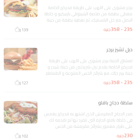
برجر مشوى على اللهب على طريقة فدركرز الخاصة
مغطى بطبقة من صلصة الشيبوتلى باربيكيو و خلطة
البصل مع خل البلسميك، ثم نغطيه بطبقة من جبنة
الشيدر الذائبة، مع شرائح الخس الطازجة و الطماطم
235 - 358
جنيه
139
نقدمه لك مع صلصة شيبوتلى المايونيز
غير متاح
دبل تشيز برجر
لعشاق الجبنة برجر مشوى على اللهب على طريقة
فدركرز الخاصة يقدم بين شريحتين من جبنة شيدر و
جبنة بيبر جاك، مع شرائح الخس المتنوعة و الطماطم
الطازجة يأتيك فى خبز برجر طازجة تقدم مع شيبوتلي
235 - 358
جنيه
127
المايونيز
غير متاح
سلطة دجاج بافلو
صدر الدجاج المقرمش الذى اشتهر به فدركرز يغمس
فى خلطة بافلو الحارة التى تنفرد بها ثم تقدمه لك
على طبق مغمور بشرائح مقرمشة من الخس
بأنواعه مع خلطة من الأجبان والبيكو دى جالو مع
230
جنيه
102
رشات من صلصة الرانش الكريمي الغنية و خبز