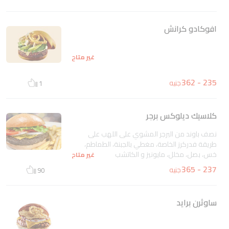
من الخس المتنوع و الطماطم فى خبز طازج،
بالإضافة إلى شيتولى المايونيز
غير متاح
افوكادو كرانش
غير متاح
235 - 362
جنيه
1
كلاسيك ديلوكس برجر
نصف باوند من البرجر المشوي على اللهب على
طريقة فدركرز الخاصة، مغطي بالجبنة، الطماطم،
خس، بصل، مخلل، مايونيز و الكاتشب
غير متاح
237 - 365
جنيه
90
ساوثرن برايد