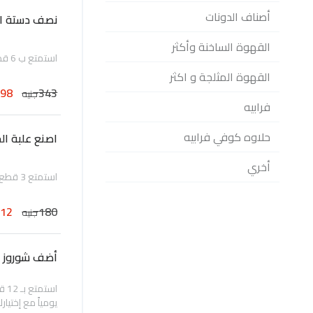
أصناف الدونات
نصف دستة اور
القهوة الساخنة وأكثر
استمتع ب 6 قطع من الدونات الأكثر مبيعاً الأوريجينال جليزد، المحضرة طازجة يومياً
القهوة المثلجة و اكثر
198
343
جنيه
فرابيه
حلاوه كوفي فرابيه
اصنع علبة ا
أخري
استمتع 3 قطع من مجموعة الدونات المتنوعة المحضرة طازجة يومياً
112
180
جنيه
أضف شوروز إل
يومياً مع إختيارك م