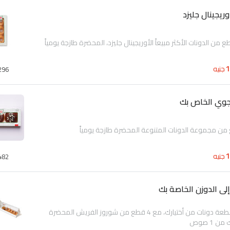
يجينال جليزد
جنيه
296
لجوي الخاص بك
جنيه
482
ى الدوزن الخاصة بك
استمتع بـ 12 قطعة دونات من أختيارك، مع 4 قطع من شوروز الفريش المحضرة
ن 1 صوص