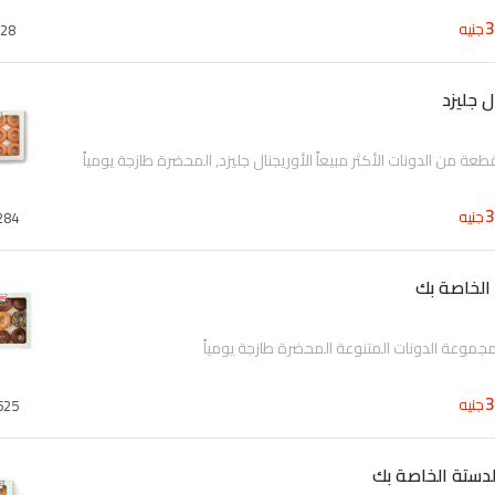
جنيه
28
 جليزد
جنيه
284
الخاصة بك
جنيه
525
دستة الخاصة بك