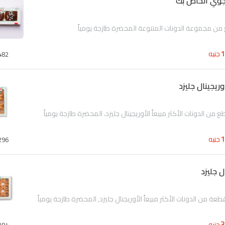
لجوي الخاص بك
جنيه
482
يجينال جليزد
جنيه
296
 جليزد
جنيه