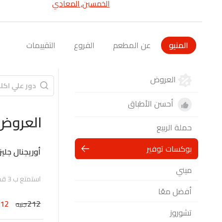
الخمسين, المعادي
المنيو
عن المطعم
الفروع
التقييمات
العروض
أحسن الأطباق
العروض
حملة الربيع
بوكسات توفير
أوريجنال جل
ميني
استمتع ب 3 قطعة من الدونات الأكثر مبيعاً الأوريجنال جليزد, المحضرة طازجة يومياً
أفضل معًا
112
212
جنيه
تشوروز