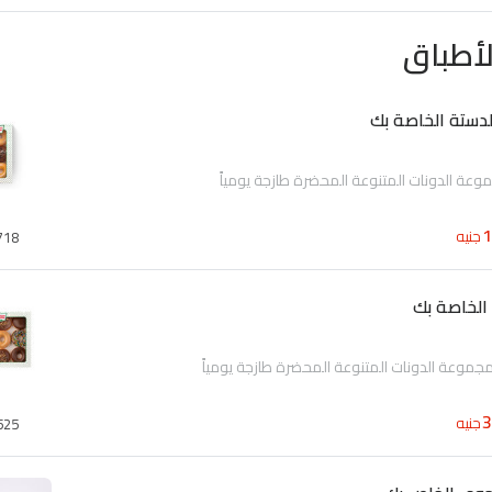
أطباق
دستة الخاصة بك
جنيه
718
الخاصة بك
جنيه
525