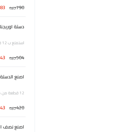
383
790
جنيه
دستة اوريجنال
استمتع ب 12 قطعة من الدونات الأكثر مبيعاً الأوريجنال جليزد, المحضرة طازجة يومياً
343
504
جنيه
اصنع الدستة 
12 قطعة من مجموعة الدونات المتنوعة المحضرة طازجة يومياً
343
420
جنيه
اصنع نصف ال