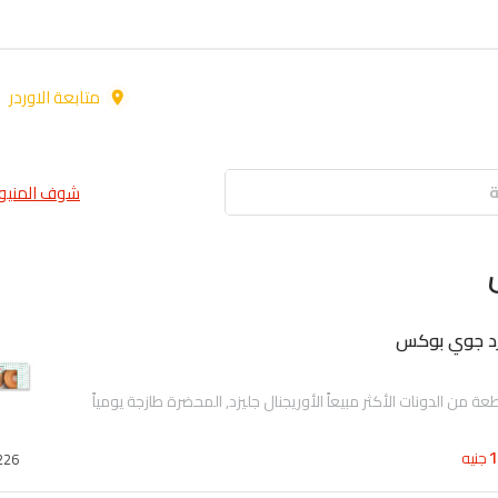
متابعة الاوردر
شوف المنيو 
يزد جوي بوكس
جنيه
226