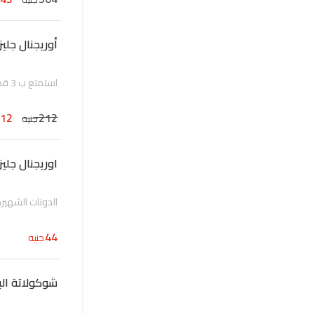
أوريجنال جل
استمتع ب 3 قطعة من الدونات الأكثر مبيعاً الأوريجنال جليزد, المحضرة طازجة يومياً
112
212
جنيه
اوريجنال جليز
الدونات الشهيرة،
44
جنيه
شوكولاتة ال