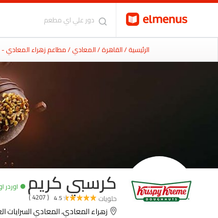
الرئيسية
/ القاهرة
/ المعادي
/ مطاعم زهراء المعادي -
كرسبي كريم
اوردر او
( 4207 )
حلويات
4.5
زهراء المعادي، المعادي السرايات ال