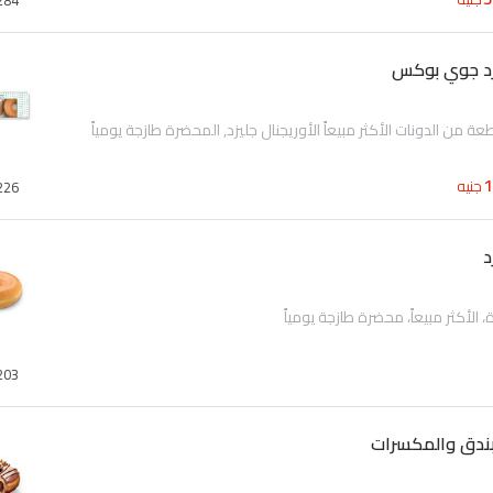
284
يزد جوي بوكس
جنيه
226
د
 الأكثر مبيعاً، محضرة طازجة يومياً
203
بندق والمكسرات