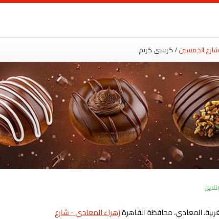
ت
 شارع الخمسين
/ كرسبي كريم
نلاين
غربية، المعادي، محافظة القاهرة
زهراء المعادي - شارع