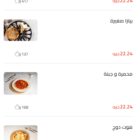
22.24
جنيه
417
بيتزا صغيرة
22.24
جنيه
137
محمرة و جبنة
22.24
جنيه
168
هوت دوج