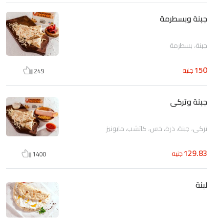
جبنة وبسطرمة
جبنة، بسطرمة
150
جنيه
249
جبنة وتركى
تركى، جبنة، ذرة، خس، كاتشب، مايونيز
129.83
جنيه
1400
لبنة