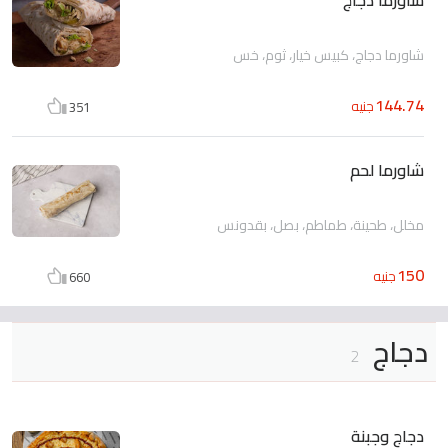
شاورما دجاج، كبيس خيار، ثوم، خس
144.74
جنيه
351
شاورما لحم
مخلل، طحينة، طماطم، بصل، بقدونس
150
جنيه
660
دجاج
2
دجاج وجبنة