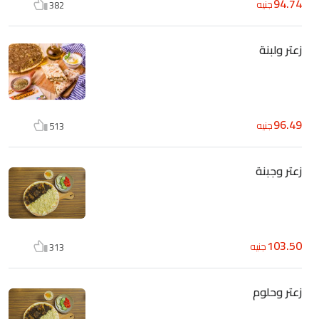
94.74
جنيه
382
زعتر ولبنة
96.49
جنيه
513
زعتر وجبنة
103.50
جنيه
313
زعتر وحلوم