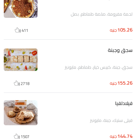
لحمة مفرومة، صلصة طماطم، بصل
105.26
جنيه
411
سجق وجبنة
سجق، جبنة، كبيس خيار، طماطم، مايونيز
155.26
جنيه
2718
فيلادلفيا
فيلى ستيك، جبنة، مايونيز
144.74
جنيه
1507