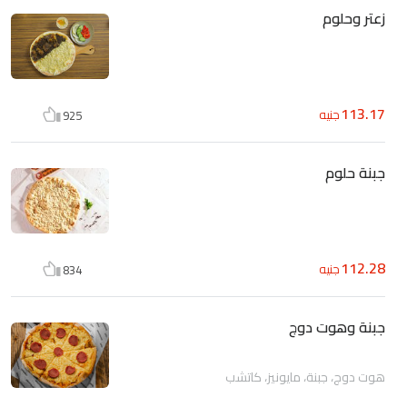
زعتر وحلوم
113.17
جنيه
925
جبنة حلوم
112.28
جنيه
834
جبنة وهوت دوج
هوت دوج، جبنة، مايونيز، كاتشب