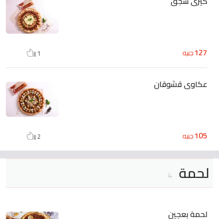
كيرى سجق
127
جنيه
1
عكاوى قشوقان
105
جنيه
2
لحمة
4
لحمة بعجين