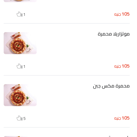
105
جنيه
1
موتزاريلا محمرة
105
جنيه
1
محمرة مكس جبن
105
جنيه
5