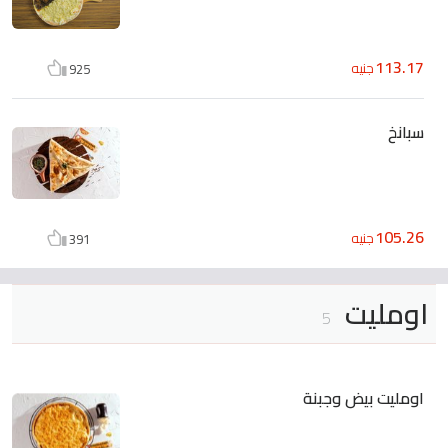
113.17
جنيه
925
سبانخ
105.26
جنيه
391
اومليت
5
اومليت بيض وجبنة