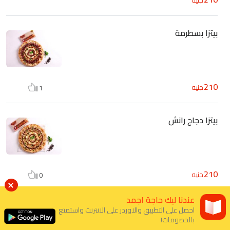
بيتزا بسطرمة
210
جنيه
1
بيتزا دجاج رانش
210
جنيه
0
عندنا ليك حاجة اجمد
زيادات
احصل على التطبيق والاوردر على الانترنت واستمتع
6
بالخصومات!