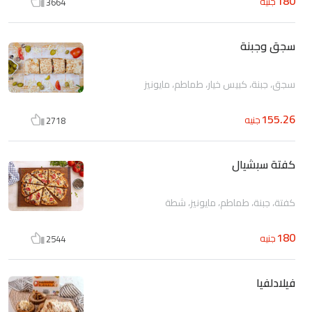
180
جنيه
3664
سجق وجبنة
سجق، جبنة، كبيس خيار، طماطم، مايونيز
155.26
جنيه
2718
كفتة سبشيال
كفتة، جبنة، طماطم، مايونيز، شطة
180
جنيه
2544
فيلادلفيا