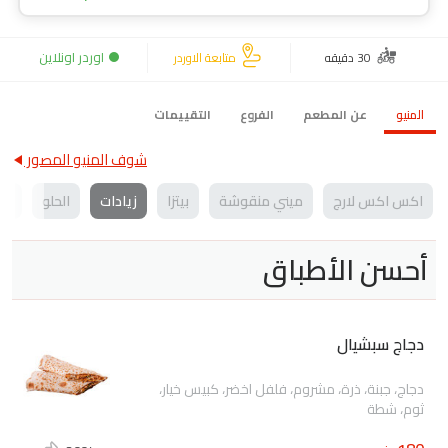
اوردر اونلاين
30 دقيقه
متابعة الاوردر
المنيو
عن المطعم
الفروع
التقييمات
شوف المنيو المصور
اكس اكس لارج
ميني منقوشة
بيتزا
زيادات
الحلو
مش
أحسن الأطباق
دجاج سبشيال
دجاج، جبنة، ذرة، مشروم، فلفل اخضر، كبيس خيار،
ثوم، شطة