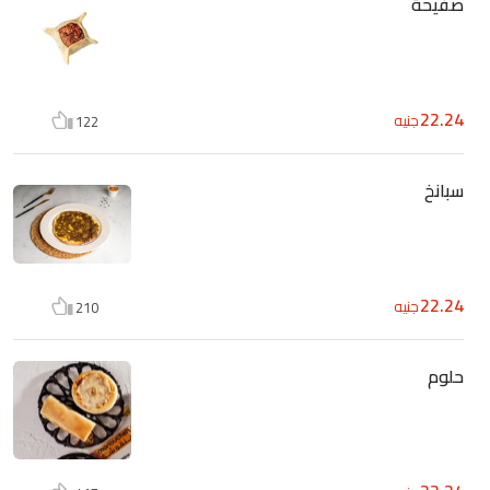
صفيحة
22.24
جنيه
122
سبانخ
22.24
جنيه
210
حلوم