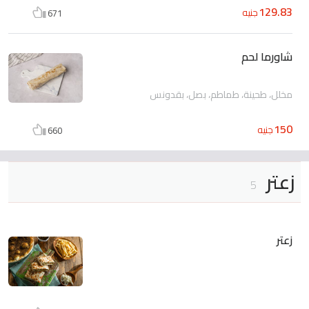
129.83
جنيه
671
شاورما لحم
مخلل، طحينة، طماطم، بصل، بقدونس
150
جنيه
660
زعتر
5
زعتر