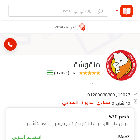
إختار منطقتك
منقوشة
( 17052 )
4.6
لبناني
01289088889
,
19027
معادي -شارع 9 , المعادي
49 شارع 9
خصم 30%!
عرض على الاوردرات الاكتر من 1 جنيه ينتهي : بعد 5 أشهر
ManZ
استخدم العرض