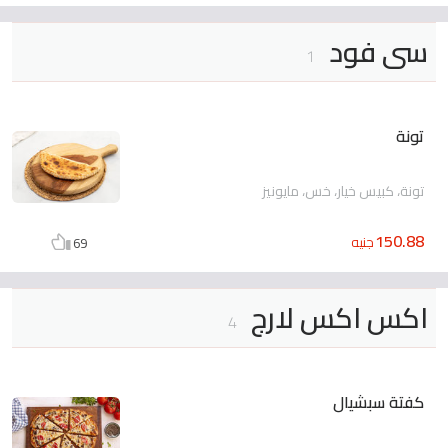
سى فود
1
تونة
تونة، كبيس خيار، خس، مايونيز
150.88
جنيه
69
اكس اكس لارج
4
كفتة سبشيال