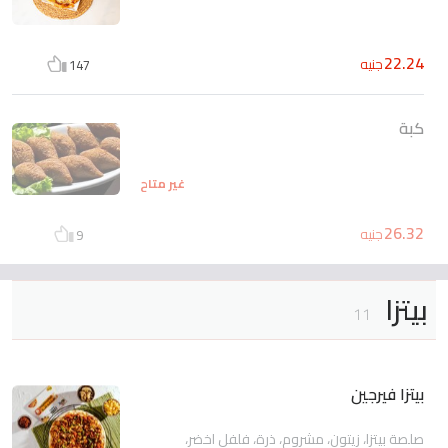
22.24
جنيه
147
كبة
غير متاح
26.32
جنيه
9
بيتزا
11
بيتزا فيرجين
صلصة بيتزا، زيتون، مشروم، ذرة، فلفل اخضر،