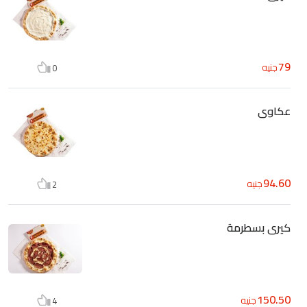
79
جنيه
0
عكاوى
94.60
جنيه
2
كيرى بسطرمة
150.50
جنيه
4