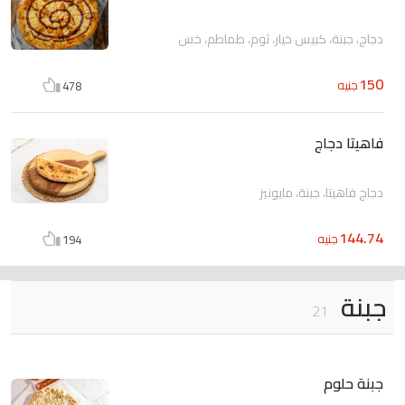
دجاج، جبنة، كبيس خيار، ثوم، طماطم، خس
150
جنيه
478
فاهيتا دجاج
دجاج فاهيتا، جبنة، مايونيز
144.74
جنيه
194
جبنة
21
جبنة حلوم