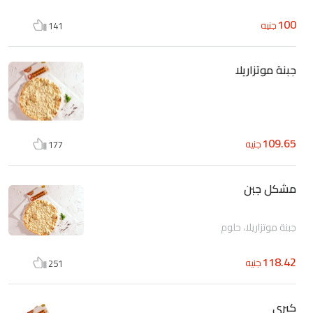
100
جنيه
141
جبنة موتزاريلا
109.65
جنيه
177
مشكل جبن
جبنة موتزاريلا، حلوم
118.42
جنيه
251
كيرى