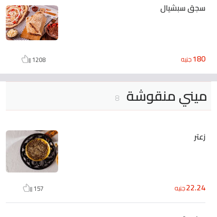
سجق سبشيال
180
جنيه
1208
ميني منقوشة
8
زعتر
22.24
جنيه
157