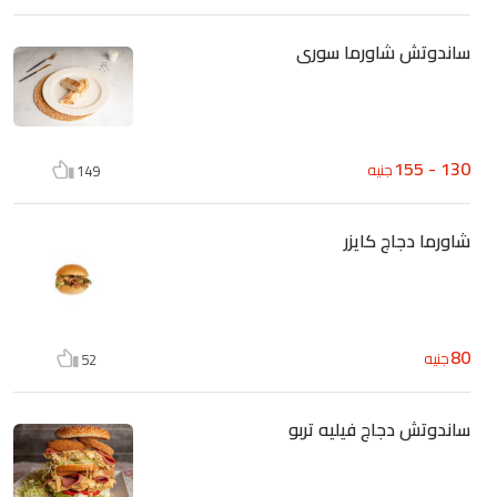
ساندوتش شاورما سورى
130 - 155
جنيه
149
شاورما دجاج كايزر
80
جنيه
52
ساندوتش دجاج فيليه تربو