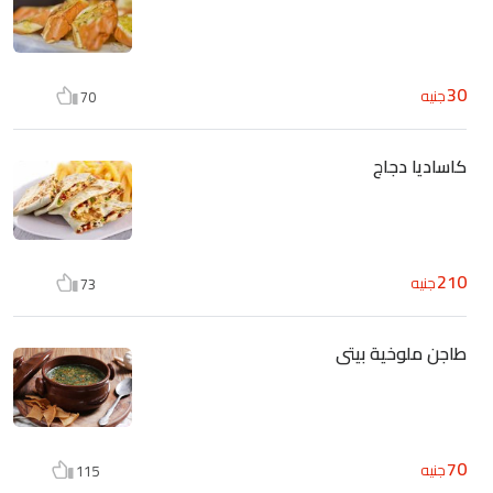
30
جنيه
70
كاساديا دجاج
210
جنيه
73
طاجن ملوخية بيتى
70
جنيه
115