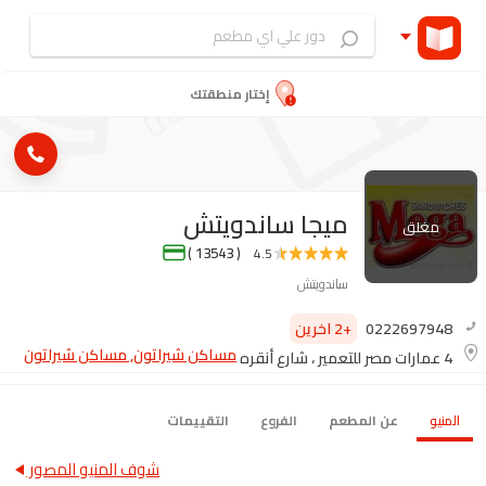
إختار منطقتك
ميجا ساندويتش
مغلق
( 13543 )
4.5
ساندويتش
0222697948
+2 اخرين
مساكن شيراتون, مساكن شيراتون
4 عمارات مصر للتعمير ، شارع أنقره
المنيو
عن المطعم
الفروع
التقييمات
شوف المنيو المصور