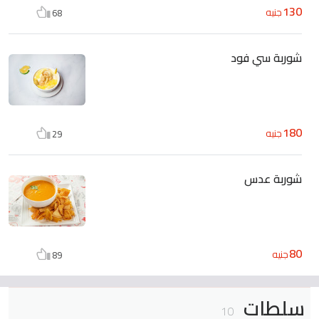
130
جنيه
68
شوربة سي فود
180
جنيه
29
شوربة عدس
80
جنيه
89
سلطات
10