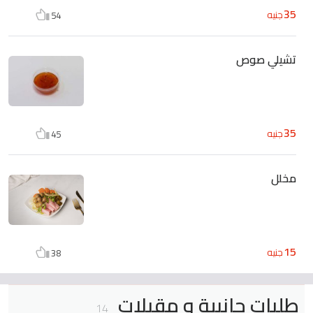
35
جنيه
54
تشيلي صوص
35
جنيه
45
مخلل
15
جنيه
38
طلبات جانبية و مقبلات
14