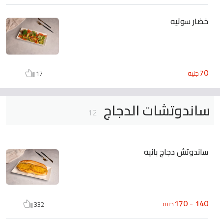
خضار سوتيه
70
جنيه
17
ساندوتشات الدجاج
12
ساندوتش دجاج بانيه
140 - 170
جنيه
332