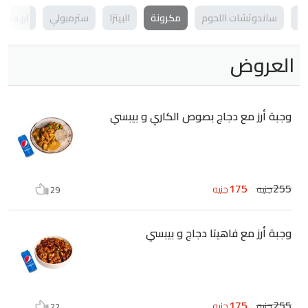
ود
ساندوتشات اللحوم
مكرونة
البيتزا
سترمبولي
ارز ميجا
العروض
وجبة أرز مع دجاج بصوص الكاري و بيبسي
175
255
جنيه
جنيه
29
وجبة أرز مع فاهيتا دجاج و بيبسي
175
255
جنيه
جنيه
22