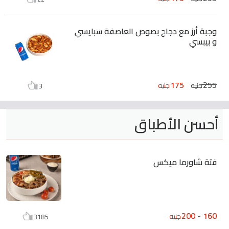
وجبة أرز مع دجاج بصوص العاصفة سبايسي
و بيبسي
175
255
جنيه
جنيه
3
أحسن الأطباق
فتة شاورما ميكس
160 - 200
جنيه
3185