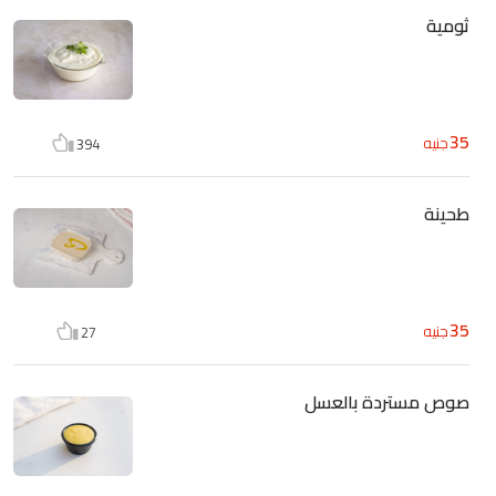
ثومية
35
جنيه
394
طحينة
35
جنيه
27
صوص مستردة بالعسل