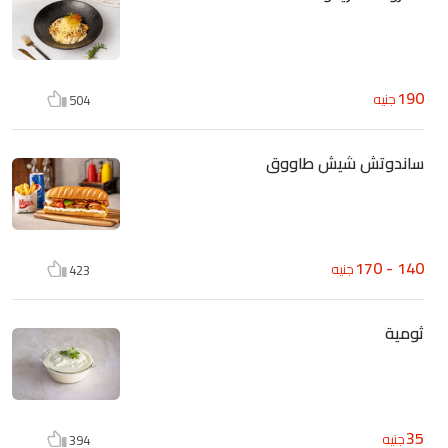
190
جنيه
504
ساندوتش شيش طاووق
140 - 170
جنيه
423
ثومية
35
جنيه
394