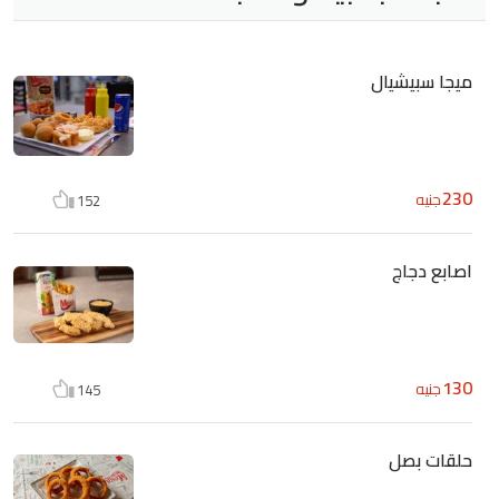
ميجا سبيشيال
230
جنيه
152
اصابع دجاج
130
جنيه
145
حلقات بصل