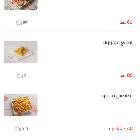
65
جنيه
85
اصابع موتزاريلا
80
جنيه
0
بطاطس محمرة
40 - 60
جنيه
913