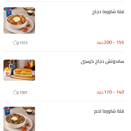
فتة شاورما دجاج
155 - 200
جنيه
1513
ساندوتش دجاج كرسبى
140 - 170
جنيه
1501
فتة شاورما لحم