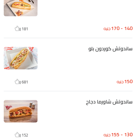
140 - 170
جنيه
181
ساندوتش كوردون بلو
150
جنيه
681
ساندوتش شاورما دجاج
130 - 155
جنيه
152