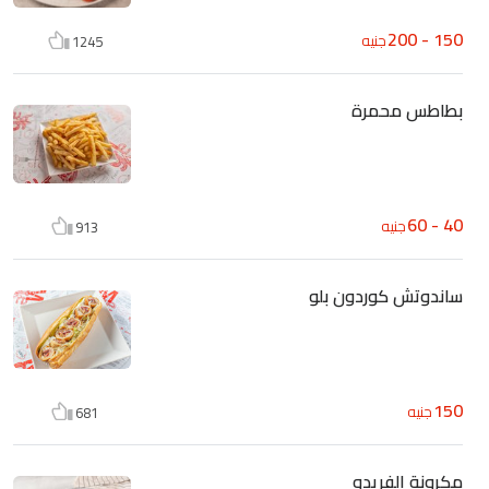
150 - 200
جنيه
1245
بطاطس محمرة
40 - 60
جنيه
913
ساندوتش كوردون بلو
150
جنيه
681
مكرونة الفريدو