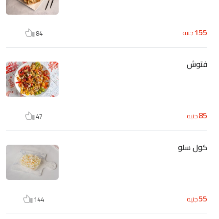
155
جنيه
84
فتوش
85
جنيه
47
كول سلو
55
جنيه
144