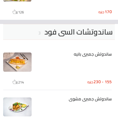
170
جنيه
126
ساندوتشات السى فود
3
ساندوتش جمبرى بانيه
155 - 230
جنيه
214
ساندوتش جمبرى مشوى