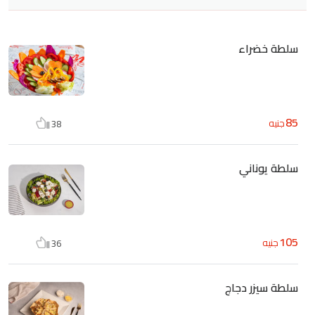
سلطة خضراء
85
جنيه
38
سلطة يوناني
105
جنيه
36
سلطة سيزر دجاج