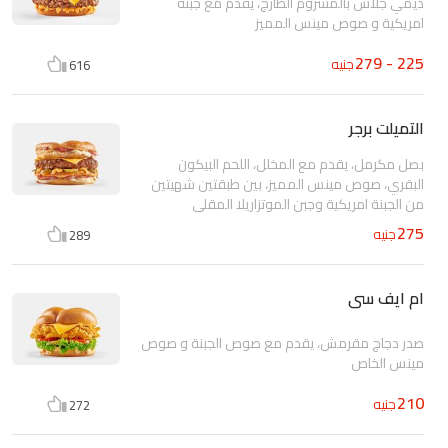
ديمي جلاس بالمشروم الطازج، يقدم مع جبنة
امريكية و صوص مينس المميز
225 - 279
جنيه
616
التميلت برجر
بصل مكرمل، يقدم مع المخلل، اللحم البيكون
البقري، صوص مينس المميز، بين طبقتين شهيتين
من الجبنة امريكية وجبن الموتزاريلا المقلي
275
جنيه
289
ام ايف سى
صدر دجاج مقرمش، يقدم مع صوص الجبنة و صوص
مينس الخاص
210
جنيه
272