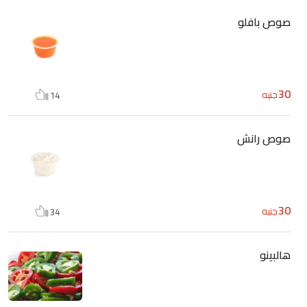
صوص بافلو
30
جنيه
14
صوص رانش
30
جنيه
34
هالبينو