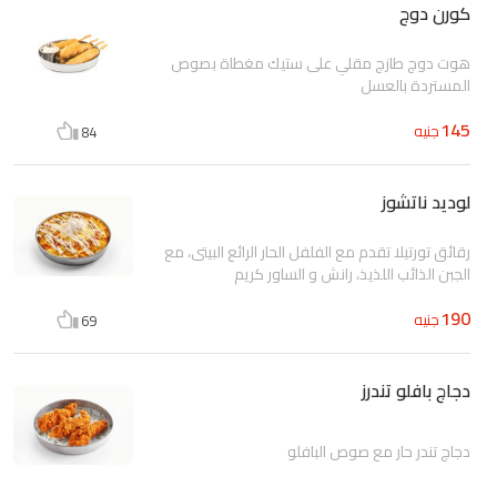
كورن دوج
هوت دوج طازج مقلي على ستيك مغطاة بصوص
المستردة بالعسل
145
جنيه
84
لوديد ناتشوز
رقائق تورتيلا تقدم مع الفلفل الحار الرائع البيتى، مع
الجبن الذائب اللذيذ، رانش و الساور كريم
190
جنيه
69
دجاج بافلو تندرز
دجاج تندر حار مع صوص البافلو