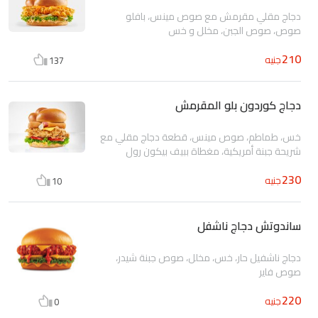
دجاج مقلي مقرمش مع صوص مينس، بافلو
صوص، صوص الجبن، مخلل و خس
210
جنيه
137
دجاج كوردون بلو المقرمش
خس، طماطم، صوص مينس، قطعة دجاج مقلي مع
شريحة جبنة أمريكية، مغطاة ببيف بيكون رول
230
جنيه
10
ساندوتش دجاج ناشفل
دجاج ناشفيل حار، خس، مخلل، صوص جبنة شيدر،
صوص فاير
220
جنيه
0