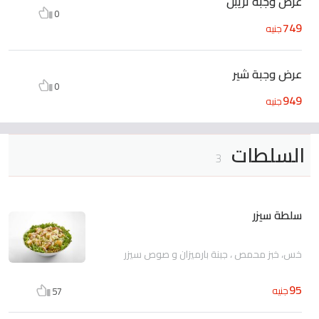
عرض وجبة تريبل
0
749
جنيه
عرض وجبة شير
0
949
جنيه
السلطات
3
سلطة سيزر
خس، خبز محمص ، جبنة بارميزان و صوص سيزر
95
جنيه
57