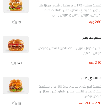
قطعة سينجل 175جرام مغطاه بأصابع موتزاريلا،
بيكون لحم بقري، مخلل، خس، طماطم، جبنة
أمريكي، صوص تيكس و صوص رانش
260
جنيه
49
سموكد برجر
بصل مكرمل، مربى التوت، الجبن المدخن وصوص
مينس المميز
210
جنيه
248
سبايسي هيل
قطعة لحم بقري جوسي حارة 150جرام محشوة
حلقات بصل، هالبينو، صوص بافلو، خس، مخلل و
صوص تيكس
220 - 260
جنيه
48