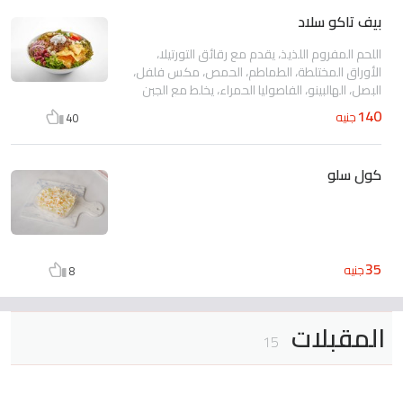
بيف تاكو سلاد
اللحم المفروم اللذيذ، يقدم مع رقائق التورتيلا،
الأوراق المختلطة، الطماطم، الحمص، مكس فلفل،
البصل، الهالبينو، الفاصوليا الحمراء، يخلط مع الجبن
اللذيذ، صوص المايونيز بالأعشاب الغنية و الساور
140
جنيه
40
كريم
كول سلو
35
جنيه
8
المقبلات
15