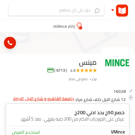
إختار منطقتك
مينس
( 6713 )
4.8
برجر
صنع فى مصر
16028
جامعة القاهرو و شارع النيل, الجيزة
12 شارع النيل خلف شارع مراد
خصم 50ج بحد ادني 200ج
عرض على الاوردرات الاكتر من 200 جنيه ينتهي : بعد 5 أشهر
VMince
استخدم العرض