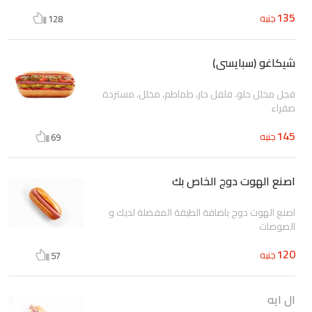
135
جنيه
128
شيكاغو (سبايسى)
فجل مخلل حلو، فلفل حار، طماطم، مخلل، مستردة
صفراء
145
جنيه
69
اصنع الهوت دوج الخاص بك
اصنع الهوت دوج باضافة الطبقة المفضلة لديك و
الصوصات
120
جنيه
57
ال ايه