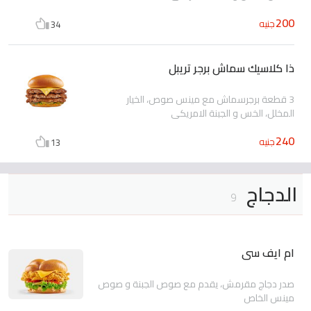
200
جنيه
34
ذا كلاسيك سماش برجر تريبل
3 قطعة برجرسماش مع مينس صوص، الخيار
المخلل، الخس و الجبنة الامريكي
240
جنيه
13
الدجاج
9
ام ايف سى
صدر دجاج مقرمش، يقدم مع صوص الجبنة و صوص
مينس الخاص