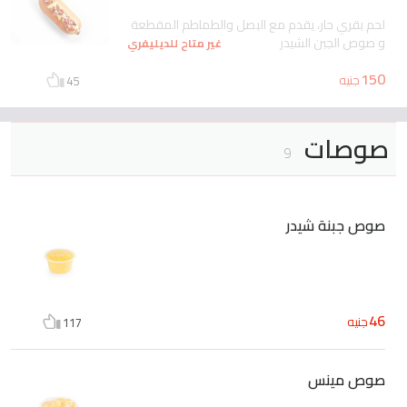
لحم بقري حار، يقدم مع البصل والطماطم المقطعة
و صوص الجبن الشيدر
غير متاح للديليفري
150
جنيه
45
صوصات
9
صوص جبنة شيدر
46
جنيه
117
صوص مينس