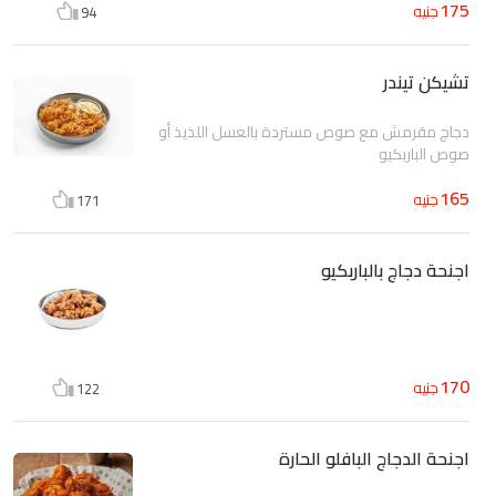
175
جنيه
94
تشيكن تيندر
دجاج مقرمش مع صوص مستردة بالعسل اللذيذ أو
صوص الباربكيو
165
جنيه
171
اجنحة دجاج بالباربكيو
170
جنيه
122
اجنحة الدجاج البافلو الحارة