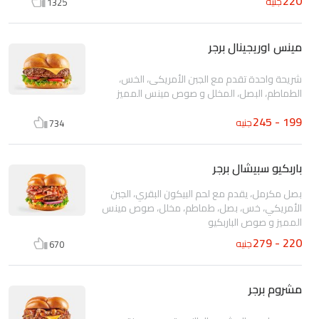
220
جنيه
1325
مينس اوريجينال برجر
شريحة واحدة تقدم مع الجبن الأمريكى، الخس،
الطماطم، البصل، المخلل و صوص مينس المميز
199 - 245
جنيه
734
باربكيو سبيشال برجر
بصل مكرمل، يقدم مع لحم البيكون البقري، الجبن
الأمريكي، خس، بصل، طماطم، مخلل، صوص مينس
المميز و صوص الباربكيو
220 - 279
جنيه
670
مشروم برجر