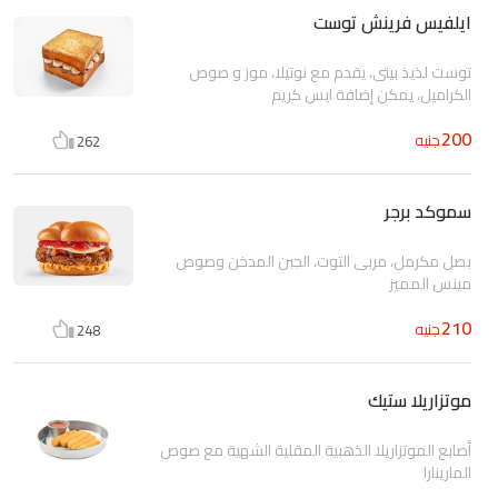
ايلفيس فرينش توست
توست لذيذ بيتى، يقدم مع نوتيلا، موز و صوص
الكراميل، يمكن إضافة ايس كريم
200
جنيه
262
سموكد برجر
بصل مكرمل، مربى التوت، الجبن المدخن وصوص
مينس المميز
210
جنيه
248
موتزاريلا ستيك
أصابع الموتزاريلا الذهبية المقلية الشهية مع صوص
المارينارا