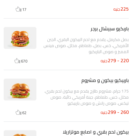
225
جنيه
17
باربكيو سبيشال برجر
بصل مكرمل، يقدم مع لحم البيكون البقري، الجبن
الأمريكي، خس، بصل، طماطم، مخلل، صوص مينس
المميز و صوص الباربكيو
220 - 279
جنيه
670
باربيكيو بيكون و مشروم
175 جرام، مشروم طازج يقدم مع بيكون لحم بقري،
مخلل، خس، طماطم، جبنة أمريكي ذائبة، صوص
تيكس، صوص رانش و صوص باربيكيو
260 - 299
جنيه
62
بيكون لحم بقري و اصابع موتزاريلا