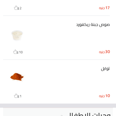
17
جنيه
2
صوص جبنة ريكفورد
30
جنيه
10
توابل
10
جنيه
1
وجبات الاطفال