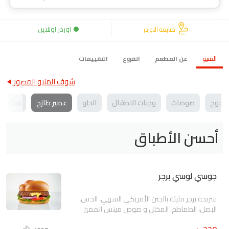
اوردر اونلاين
متابعة الاوردر
المنيو
عن المطعم
الفروع
التقييمات
شوف المنيو المصور
ت دوج
صوصات
وجبات الاطفال
الحلو
عصير طازج
مشروبا
أحسن الأطباق
جوسي لوسي برجر
شريحة برجر مليئة بالجبن الأمريكي الشهي، الخس،
البصل، الطماطم، المخلل و صوص مينس المميز