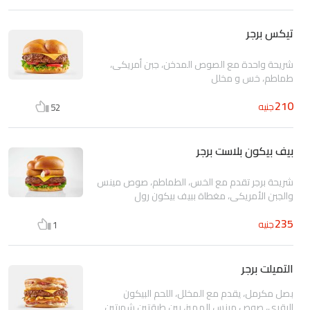
تيكس برجر
شريحة واحدة مع الصوص المدخن، جبن أمريكى،
طماطم، خس و مخلل
210
جنيه
52
بيف بيكون بلاست برجر
شريحة برجر تقدم مع الخس، الطماطم، صوص مينس
والجبن الأمريكي، مغطاة ببيف بيكون رول
235
جنيه
1
التميلت برجر
بصل مكرمل، يقدم مع المخلل، اللحم البيكون
البقري، صوص مينس المميز، بين طبقتين شهيتين