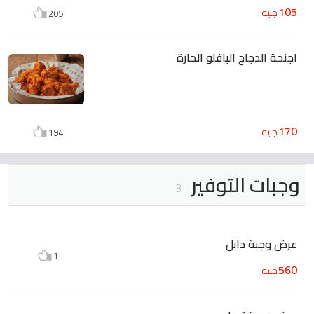
105
جنيه
205
اجنحة الدجاج البافلو الحارة
170
جنيه
194
وجبات التوفير
3
عرض وجبة دابل
1
560
جنيه