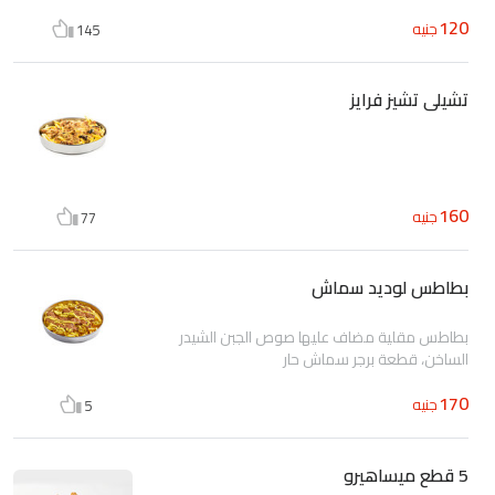
120
جنيه
145
تشيلى تشيز فرايز
160
جنيه
77
بطاطس لوديد سماش
بطاطس مقلية مضاف عليها صوص الجبن الشيدر
الساخن، قطعة برجر سماش حار
170
جنيه
5
5 قطع ميساهيرو