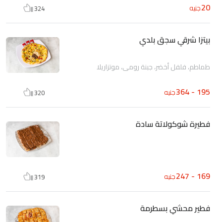
20
جنيه
324
بيتزا شرقي سجق بلدي
طماطم، فلفل أخضر، جبنة رومى، موتزاريلا
195 - 364
جنيه
320
فطيرة شوكولاتة سادة
169 - 247
جنيه
319
فطير محشي بسطرمة