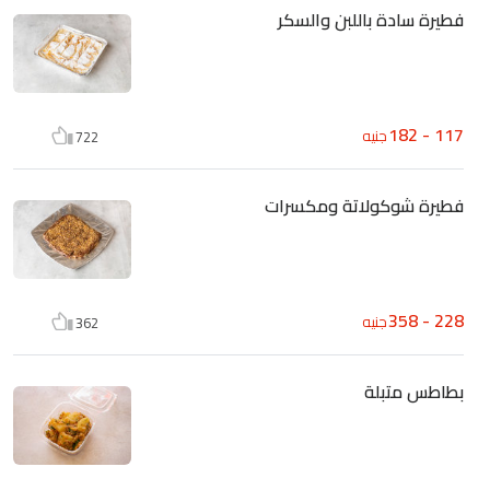
فطيرة سادة باللبن والسكر
117 - 182
جنيه
722
فطيرة شوكولاتة ومكسرات
228 - 358
جنيه
362
بطاطس متبلة