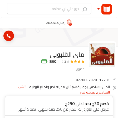
إختار منطقتك
ماى القليوبي
( 8992 )
4.2
مصري
0220807070
,
17231
الحي
الحي السادس بجوار قسم ثان مدينه نصر وامام البوابه الرئيسيه لجامعة الازهر
السادس, مدينة نصر
خصم 30ج بحد ادني 250ج
عرض على الاوردرات الاكتر من 250 جنيه ينتهي : بعد 5 أشهر