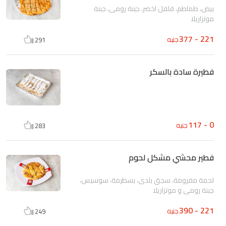
بيض، طماطم، فلفل اخضر، جبنة رومى، جبنة
موتزاريلا
221 - 377
جنيه
291
فطيرة سادة بالسكر
0 - 117
جنيه
283
فطير محشي مشكل لحوم
لحمة مفرومة، سجق بلدى، بسطرمة، سوسيس،
جبنة رومى و موتزاريلا
221 - 390
جنيه
249