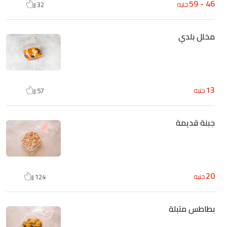
46 - 59
جنيه
32
مخلل بلدي
13
جنيه
57
جبنة قديمة
20
جنيه
124
بطاطس متبلة