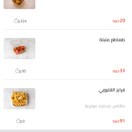
20
جنيه
324
طماطم متبلة
33
جنيه
95
فرايز القليوبي
بطاطس محمرة، موتزريلا
91
جنيه
0