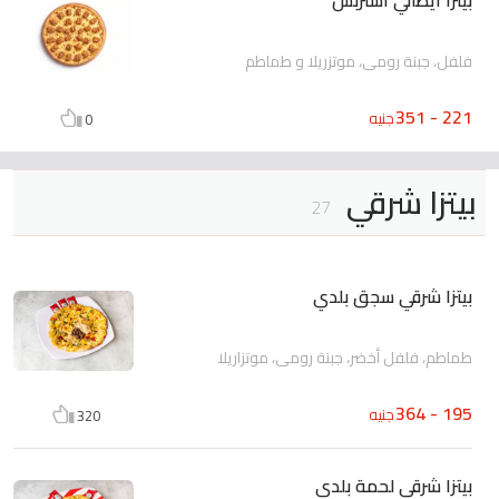
فلفل، جبنة رومى، موتزريلا و طماطم
221 - 351
جنيه
0
بيتزا شرقي
27
بيتزا شرقي سجق بلدي
طماطم، فلفل أخضر، جبنة رومى، موتزاريلا
195 - 364
جنيه
320
بيتزا شرقي لحمة بلدى