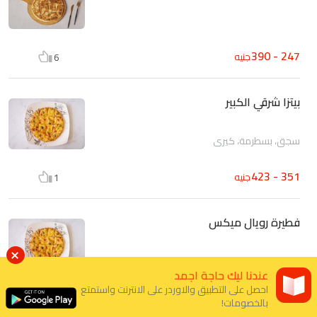
247 - 390
جنيه
6
بيتزا شرقي الكبير
سجق، بسطرمة، كيري
351 - 423
جنيه
1
فطيرة رويال ميكس
روز بيف، سلامي، رومي مدخن، كيري
عندنا ليك حاجة اجمد
احصل على التطبيق والاوردر على الانترنت واستمتع
358
جنيه
0
بالخصومات!