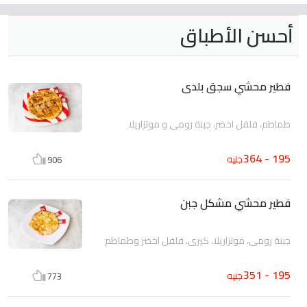
أحسن الأطباق
فطير محشي سجق بلدى
طماطم، فلفل اخضر، جبنة رومى و موتزاريلا
195 - 364
جنيه
906
فطير محشي مشكل جبن
جبنة رومى، موتزاريلا، كيرى، فلفل اخضر وطماطم
195 - 351
جنيه
773