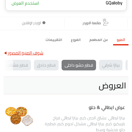
GQalioby
استخدم العرض
اوردر اونلاين
متابعة الاوردر
المنيو
عن المطعم
الفروع
التقييمات
شوف المنيو المصور
لي
بيتزا شرقي
فطير حشو داخلى
فطير حادق
فطير مشلتت
العروض
عرض ايطالي & حلو
بيتزا ايطالي عشاق الجبن كبير، بيتزا ايطالي فراخ
باربيكيو كبير، بيتزا ايطالي مشكل لحوم كبير، فطيرة
حلو محشية وسط