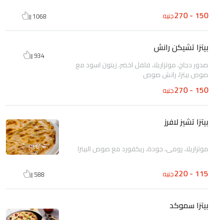
150 - 270
جنيه
1068
بيتزا تشيكن رانش
934
صدور دجاج، موتزاريلا، فلفل اخضر، زيتون اسود مع
صوص بيتزا، رانش صوص
150 - 270
جنيه
بيتزا تشيز لافرز
موتزاريلا، رومي، جودة، ريكفورد مع صوص البيتزا
115 - 220
جنيه
588
بيتزا سموكد