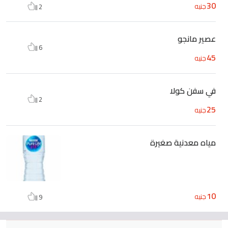
30
جنيه
2
عصير مانجو
6
45
جنيه
في سفن كولا
2
25
جنيه
مياه معدنية صغيرة
10
جنيه
9