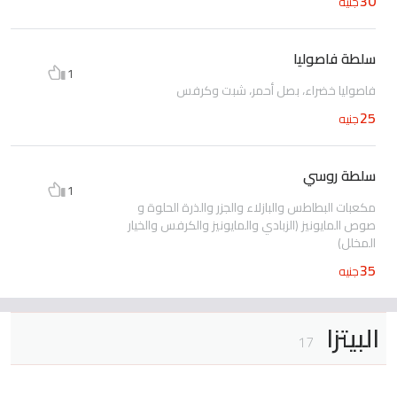
30
جنيه
سلطة فاصوليا
1
فاصوليا خضراء، بصل أحمر، شبت وكرفس
25
جنيه
سلطة روسي
1
مكعبات البطاطس والبازلاء والجزر والذرة الحلوة و
صوص المايونيز (الزبادي والمايونيز والكرفس والخيار
المخلل)
35
جنيه
البيتزا
17