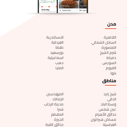
مدن
القاهرة
الاسكندرية
الساحل الشمالي
الغردقة
المنصورة
طنطا
شرم الشيخ
بورسعيد
دمياط
اسماعيلية
السويس
دهب
الفيوم
المنيا
بنها
مناطق
شيخ زايد
المهندسين
الدقي
الزمالك
وسط البلد
مدينة الرحاب
عين شمس
شبرا
حدائق الأهرام
المقطم
مساكن شيراتون
الجيزة
العباسية
حدائق القبة