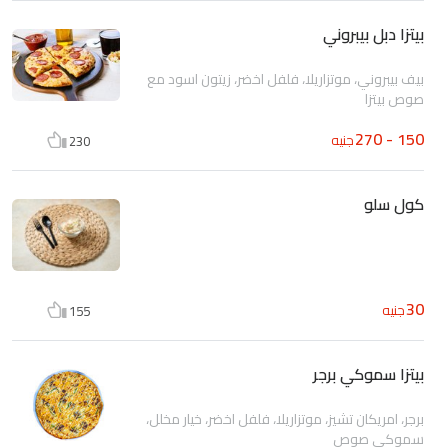
بيتزا دبل بيبروني
بيف بيبروني، موتزاريلا، فلفل اخضر، زيتون اسود مع
صوص بيتزا
150 - 270
جنيه
230
كول سلو
30
جنيه
155
بيتزا سموكي برجر
برجر، امريكان تشيز، موتزاريلا، فلفل اخضر، خيار مخلل،
سموكي صوص