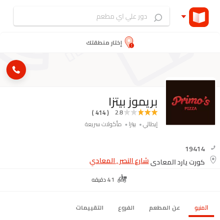
إختار منطقتك
بريموز بيتزا
( 414 )
2.8
إيطالي
بيتزا
مأكولات سريعة
19414
شارع النصر , المعادي
كورت يارد المعادي
41 دقيقه
المنيو
عن المطعم
الفروع
التقييمات