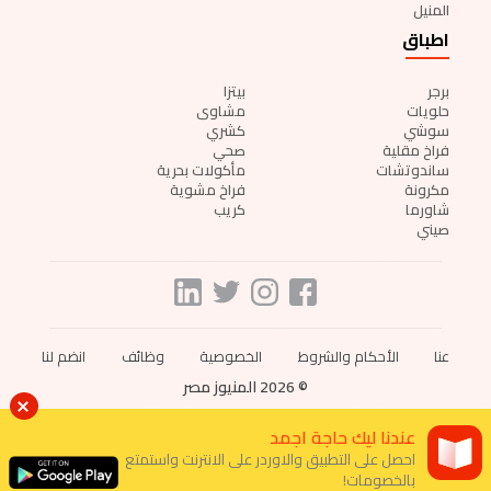
المنيل
اطباق
برجر
بيتزا
حلويات
مشاوى
سوشي
كشري
فراخ مقلية
صحي
ساندوتشات
مأكولات بحرية
مكرونة
فراخ مشوية
شاورما
كريب
صيني
عنا
الأحكام والشروط
الخصوصية
وظائف
انضم لنا
© 2026 المنيوز مصر
عندنا ليك حاجة اجمد
احصل على التطبيق والاوردر على الانترنت واستمتع
بالخصومات!