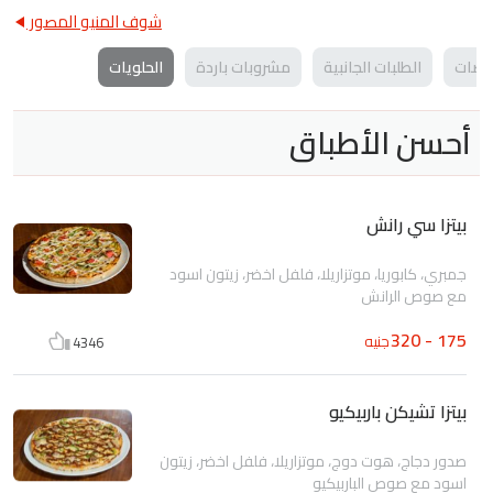
شوف المنيو المصور
صات
الطلبات الجانبية
مشروبات باردة
الحلويات
أحسن الأطباق
بيتزا سي رانش
جمبري، كابوريا، موتزاريلا، فلفل اخضر، زيتون اسود
مع صوص الرانش
175 - 320
جنيه
4346
بيتزا تشيكن باربيكيو
صدور دجاج، هوت دوج، موتزاريلا، فلفل اخضر، زيتون
اسود مع صوص الباربيكيو