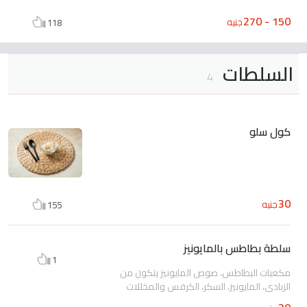
150 - 270
جنيه
118
السلطات
4
كول سلو
30
جنيه
155
سلطة بطاطس بالمايونيز
1
مكعبات البطاطس، صوص المايونيز يتكون من
الزبادي، المايونيز، السكر، الكرفس والمخللات