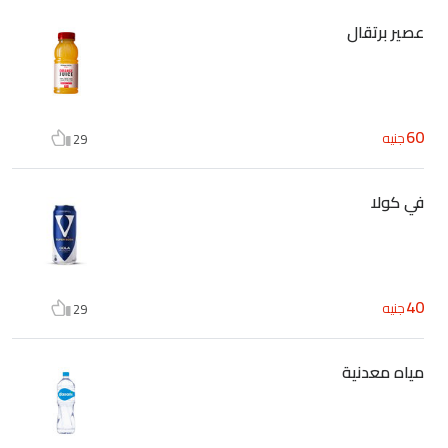
عصير برتقال
60
جنيه
29
في كولا
40
جنيه
29
مياه معدنية