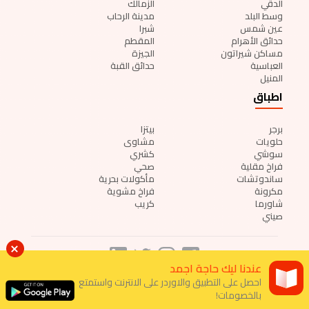
الدقي
الزمالك
وسط البلد
مدينة الرحاب
عين شمس
شبرا
حدائق الأهرام
المقطم
مساكن شيراتون
الجيزة
العباسية
حدائق القبة
المنيل
اطباق
برجر
بيتزا
حلويات
مشاوى
سوشي
كشري
فراخ مقلية
صحي
ساندوتشات
مأكولات بحرية
مكرونة
فراخ مشوية
شاورما
كريب
صيني
عندنا ليك حاجة اجمد
احصل على التطبيق والاوردر على الانترنت واستمتع
بالخصومات!
عنا
الأحكام والشروط
الخصوصية
وظائف
انضم لنا