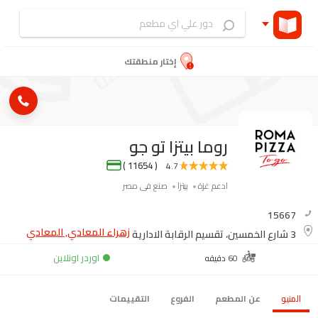
إختار منطقتك
روما بيتزا تو جو
( 11654 )
4.7
ادعم غزة
بيتزا
صنع فى مصر
15667
زهراء المعادي, المعادي
3 شارع الخمسين، تقسيم الرقابة الادارية
اوردر اونلاين
60 دقيقه
المنيو
عن المطعم
الفروع
التقييمات