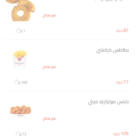
غير متاح
87
جنيه
1
بطاطس كرانشي
غير متاح
77
جنيه
186
بايتس موتزاريلا ميني
غير متاح
105
جنيه
73