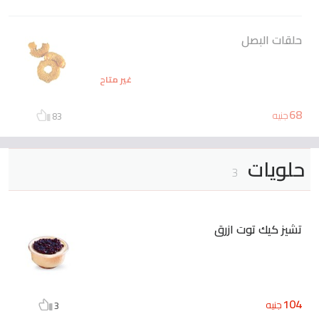
حلقات البصل
غير متاح
68
جنيه
83
حلويات
3
تشيز كيك توت ازرق
104
جنيه
3