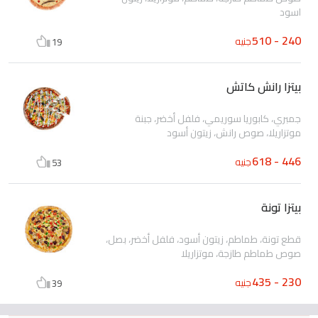
اسود
240 - 510
جنيه
19
بيتزا رانش كاتش
جمبري، كابوريا سوريمي، فلفل أخضر، جبنة
موتزاريلا، صوص رانش، زيتون أسود
446 - 618
جنيه
53
بيتزا تونة
قطع تونة، طماطم، زيتون أسود، فلفل أخضر، بصل،
صوص طماطم طازجة، موتزاريلا
230 - 435
جنيه
39