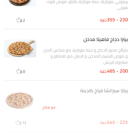
پيپروني، موزاريلا، جبنة موزاريلا بافلو، صوص هوت
هوني
230 - 355
جنيه
2
بيتزا دجاج فاهيتا مدخن
شرائح صدور الدجاج و جبنة موزاريلا مع ميكس الجبن
و صوص التشيدر المدخن و البصل مع طماطم و
مشروم فريش
200 - 465
جنيه
0
بيتزا سيراتشا فراخ بالجبنة
غير متاح
225 - 445
جنيه
13