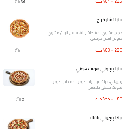
225 - 461
جنيه
36
بيتزا تشار فراخ
دجاج مشوي، مشكلة جبنة، فلفل الوان مشوي،
صوص ابيض كريمي
220 - 400
جنيه
11
بيتزا پيپروني سويت هوني
پيپروني، جبنة موزاريلا، صوص طماطم، صوص
سويت تشيلي بالعسل
180 - 355
جنيه
0
بيتزا پيپروني بافالا