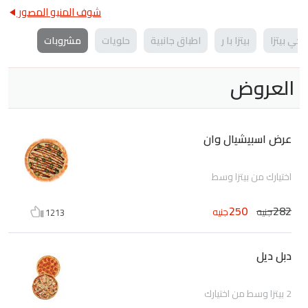
شوف المنيو المصور
نكي بيتزا
بيتزا با ر
اطباق جانبية
حلويات
مشروبات
العروض
عرض اسبيشيال وان
اختيارك من بيتزا وسط
250
282
جنيه
جنيه
1213
دبل ديل
2 بيتزا وسط من اختيارك