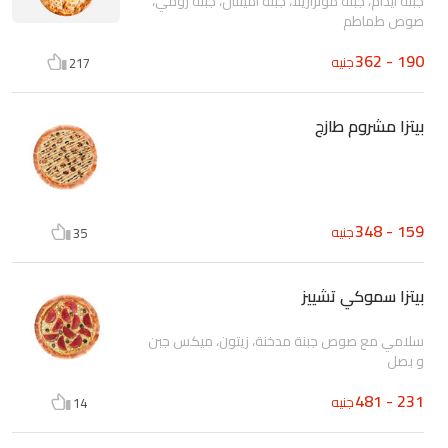
جبنة ايدام، جبنة موتزاريلا، جبنة امينتال، جبنة رومي،
صوص طماطم
190 - 362
جنيه
217
بيتزا مشروم طازج
159 - 348
جنيه
35
بيتزا سموكي تشييز
سلامي مع صوص جبنة مدخنة، زيتون، ميكس جبن
و بصل
231 - 481
جنيه
14