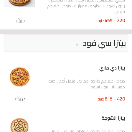
زيتون اسود ، بسطرمة ، موتزاريلا ، صوص طماطم
فريش
220 - 455
جنيه
8
بيتزا سي فود
4
بيتزا دي ماري
صوص طماطم طازجة، جمبري، فلفل أخضر، جبنة
موتزاريلا، زيتون اسود
420 - 615
جنيه
34
بيتزا انشوجة
صوص طماطم طازجة، طماطم، موتزاريلا، زيتون