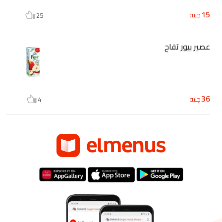
15
جنيه
25
عصير بيور تفاح
36
جنيه
4