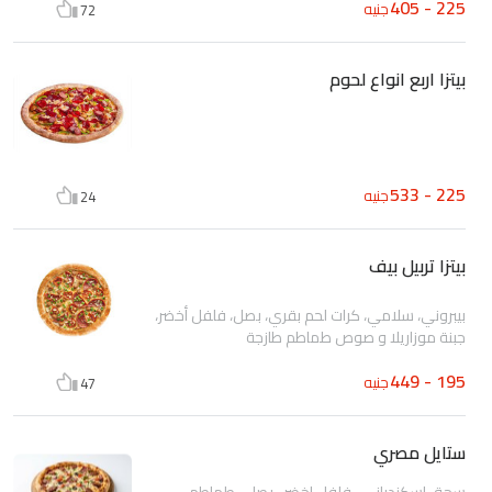
225 - 405
جنيه
72
بيتزا اربع انواع لحوم
225 - 533
جنيه
24
بيتزا تربيل بيف
بيبروني، سلامي، كرات لحم بقري، بصل، فلفل أخضر،
جبنة موزاريلا و صوص طماطم طازجة
195 - 449
جنيه
47
ستايل مصري
سجق اسكندراني ، فلفل اخضر ، بصل ، طماطم ،