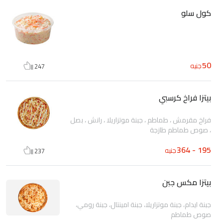
كول سلو
50
جنيه
247
بيتزا فراخ كرسبي
فراخ مقرمش ، طماطم ، جبنة موتزاريلا ، رانش ، بصل
، صوص طماطم طازجة
195 - 364
جنيه
237
بيتزا مكس جبن
جبنة ايدام، جبنة موتزاريلا، جبنة امينتال، جبنة رومي،
صوص طماطم