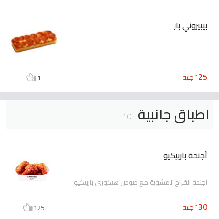
بيبيروني بار
125
جنيه
1
اطباق جانبية
10
أجنحة باربيكيو
اجنحة الفراخ المشوية مع صوص هيكوري باربيكيو
130
جنيه
125