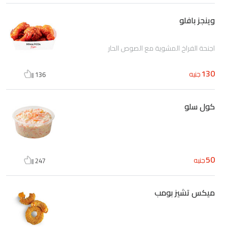
وينجز بافلو
اجنحة الفراخ المشوية مع الصوص الحار
130
جنيه
136
كول سلو
50
جنيه
247
ميكس تشيز بومب