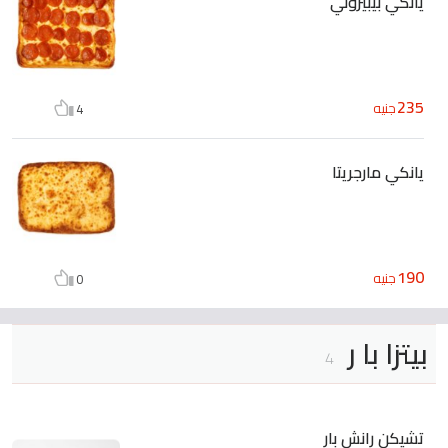
يانكي بيبيروني
235
جنيه
4
يانكي مارجريتا
190
جنيه
0
بيتزا با ر
4
تشيكن رانش بار