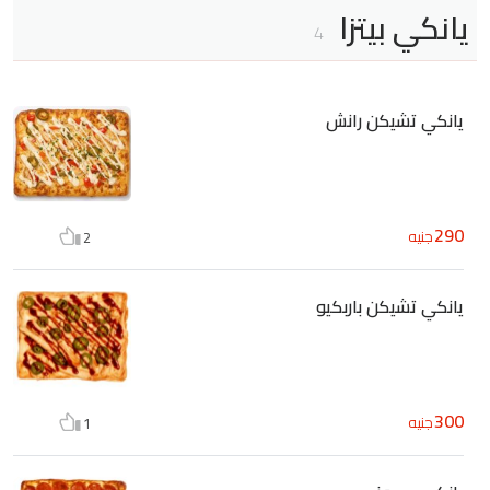
يانكي بيتزا
4
يانكي تشيكن رانش
290
جنيه
2
يانكي تشيكن باربكيو
300
جنيه
1