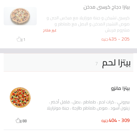
بيتزا دجاج كرسبى مدخن
كرسبي تشيكن و جبنة موزاريلا مع ميكس الجبن و
صوص التشيدر المدخن و البصل مع طماطم و
مشروم فريش
غير متاح
205 - 435
جنيه
1
بيتزا لحم
7
بيتزا مانزو
بيبروني ، كرات لحم ، طماطم ، بصل ، فلفل أخضر ،
زيتون أسود ، صوص طماطم طازجة ، جبنة موتزاريلا
309 - 404
جنيه
88