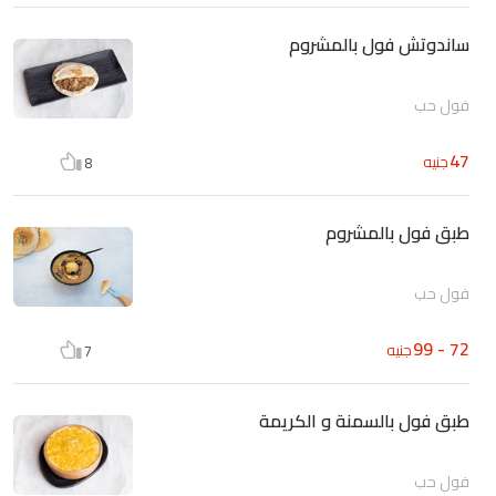
ساندوتش فول بالمشروم
فول حب
47
جنيه
8
طبق فول بالمشروم
فول حب
72 - 99
جنيه
7
طبق فول بالسمنة و الكريمة
فول حب