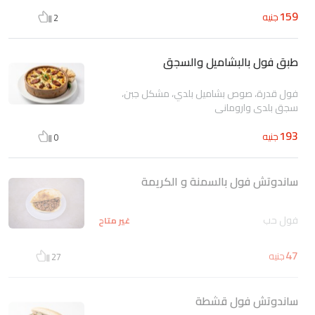
159
جنيه
2
طبق فول بالبشاميل والسجق
فول قدرة، صوص بشاميل بلدي، مشكل جبن،
سجق بلدي واروماني
193
جنيه
0
ساندوتش فول بالسمنة و الكريمة
فول حب
غير متاح
47
جنيه
27
ساندوتش فول قشطة