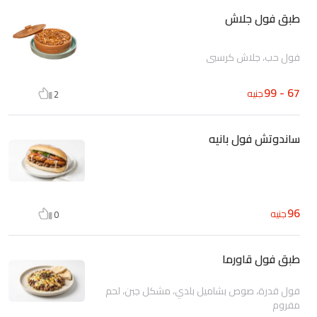
طبق فول جلاش
فول حب، جلاش كرسبي
67 - 99
جنيه
2
ساندوتش فول بانيه
96
جنيه
0
طبق فول قاورما
فول قدرة، صوص بشاميل بلدي، مشكل جبن، لحم
مفروم