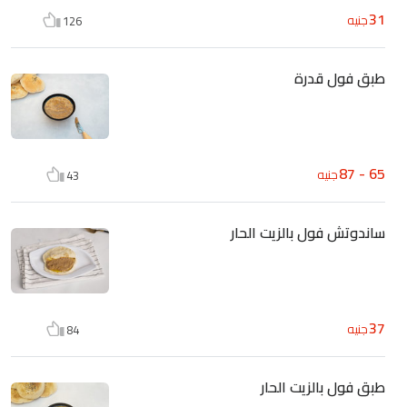
31
جنيه
126
طبق فول قدرة
65 - 87
جنيه
43
ساندوتش فول بالزيت الحار
37
جنيه
84
طبق فول بالزيت الحار