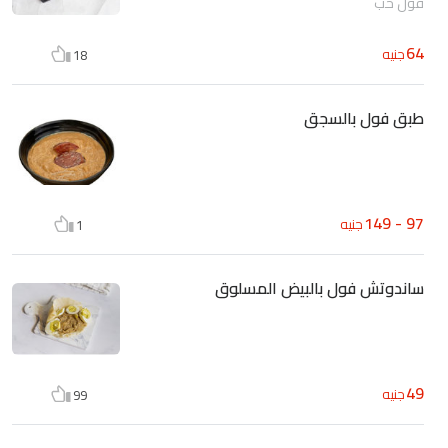
فول حب
64
جنيه
18
طبق فول بالسجق
97 - 149
جنيه
1
ساندوتش فول بالبيض المسلوق
49
جنيه
99