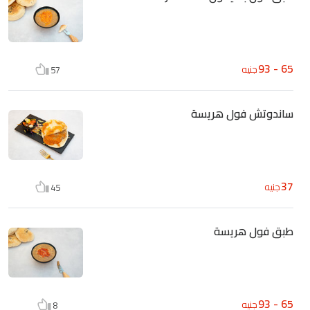
65 - 93
جنيه
57
ساندوتش فول هريسة
37
جنيه
45
طبق فول هريسة
65 - 93
جنيه
8