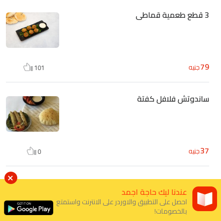
3 قطع طعمية قماطى
79
جنيه
101
ساندوتش فلافل كفتة
37
جنيه
0
طبق فلافل كفتة
عندنا ليك حاجة اجمد
احصل على التطبيق والاوردر على الانترنت واستمتع
بالخصومات!