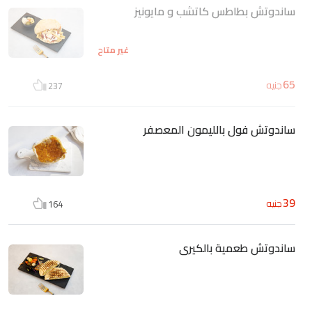
ساندوتش بطاطس كاتشب و مايونيز
غير متاح
65
جنيه
237
ساندوتش فول بالليمون المعصفر
39
جنيه
164
ساندوتش طعمية بالكيرى