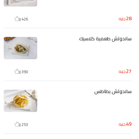
28
جنيه
426
ساندوتش طعمية كلاسيك
27
جنيه
390
ساندوتش بطاطس
49
جنيه
253