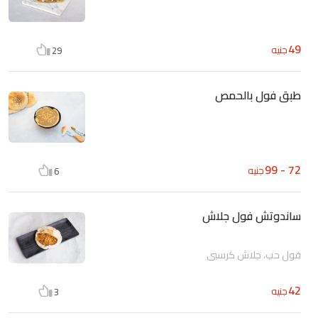
49
جنيه
29
طبق فول بالحمص
72 - 99
جنيه
6
ساندوتش فول جلاش
فول حب، جلاش كرسبي
42
جنيه
3