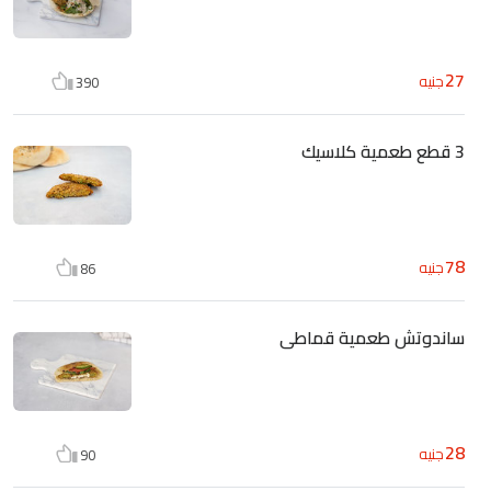
27
جنيه
390
3 قطع طعمية كلاسيك
78
جنيه
86
ساندوتش طعمية قماطى
28
جنيه
90