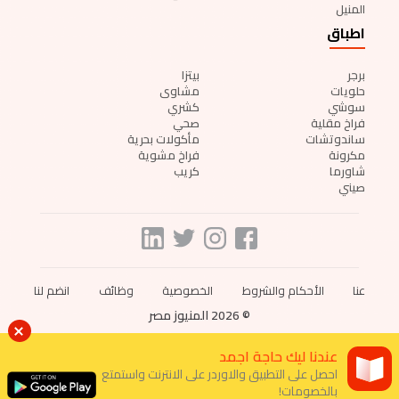
المنيل
اطباق
برجر
بيتزا
حلويات
مشاوى
سوشي
كشري
فراخ مقلية
صحي
ساندوتشات
مأكولات بحرية
مكرونة
فراخ مشوية
شاورما
كريب
صيني
عنا
الأحكام والشروط
الخصوصية
وظائف
انضم لنا
© 2026 المنيوز مصر
عندنا ليك حاجة اجمد
احصل على التطبيق والاوردر على الانترنت واستمتع
بالخصومات!