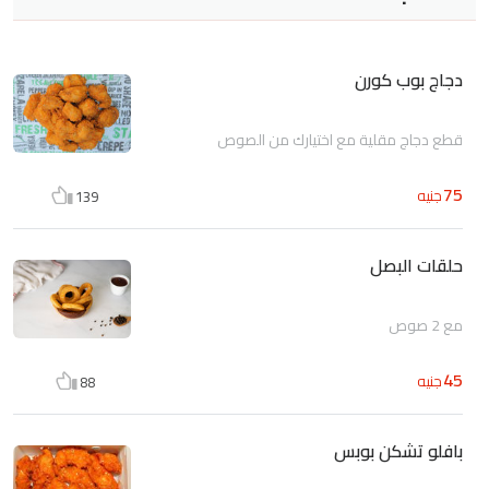
دجاج بوب كورن
قطع دجاج مقلية مع اختيارك من الصوص
75
جنيه
139
حلقات البصل
مع 2 صوص
45
جنيه
88
بافلو تشكن بوبس