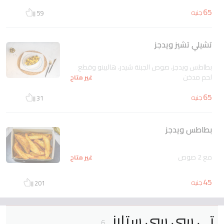
65
جنيه
59
تشيلي تشيز ويدجز
بطاطس ويدجز، صوص الجبنة شيدر، هالبينو وقطع
لحم مدخن
غير متاح
65
جنيه
31
بطاطس ويدجز
مع 2 صوص
غير متاح
45
جنيه
201
تي سي سي ستارز
6