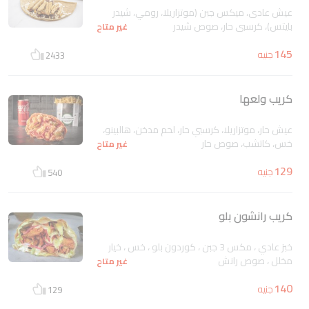
عيش عادى، ميكس جبن (موتزاريلا، رومي، شيدر
بايتس)، كرسبي حار، صوص شيدر
غير متاح
145
جنيه
2433
كريب ولعها
عيش حار، موتزاريلا، كرسبي حار، لحم مدخن، هالبينو،
خس، كاتشب، صوص حار
غير متاح
129
جنيه
540
كريب رانشون بلو
خبز عادي ، مكس 3 جبن ، كوردون بلو ، خس ، خيار
مخلل ، صوص رانش
غير متاح
140
جنيه
129