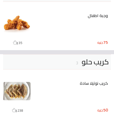
وجبة اطفال
75
جنيه
35
كريب حلو
3
كريب نوتيلا سادة
50
جنيه
238