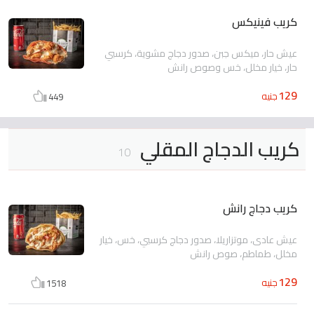
كريب فينيكس
عيش حار، ميكس جبن، صدور دجاج مشوية، كرسبي
حار، خيار مخلل، خس وصوص رانش
129
جنيه
449
كريب الدجاج المقلي
10
كريب دجاج رانش
عيش عادى، موتزاريلا، صدور دجاج كرسبي، خس، خيار
مخلل، طماطم، صوص رانش
129
جنيه
1518