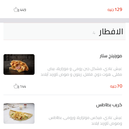
129
جنيه
449
الافطار
4
مورنينج ستار
عيش عادي، مشكل جبن رومي و موزاريلا، بيض
مقلي، هوت دوج، فلفل، زيتون و صوص ثاوزند آيلاند
70
جنيه
144
كريب بطاطس
عيش عادي، ميكس موتزاريلا ورومى، بطاطس
وصوص ثاوزند ايلاند