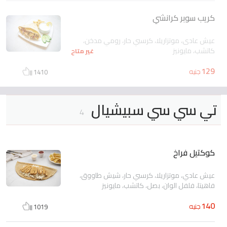
كريب سوبر كرانشي
عيش عادى، موتزاريلا، كرسبي حار، رومي مدخن،
كاتشب، مايونيز
غير متاح
129
جنيه
1410
تي سي سي سبيشيال
4
كوكتيل فراخ
عيش عادي، موتزاريلا، كرسبي حار، شيش طاووق،
فاهيتا، فلفل الوان، بصل، كاتشب، مايونيز
140
جنيه
1019