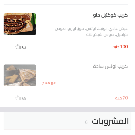
كريب كوكتيل حلو
عيش عادي، نوتيلا، لوتس، موز، اوريو، صوص
كراميل، صوص شيكولاتة
100
جنيه
63
كريب لوتس سادة
غير متاح
70
جنيه
68
المشروبات
6