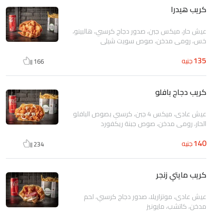
كريب هيدرا
عيش حار، ميكس جبن، صدور دجاج كرسبي، هالبينو،
خس، رومي مدخن، صوص سويت شيلي
135
جنيه
166
كريب دجاج بافلو
عيش عادى، ميكس 4 جبن، كرسبي بصوص البافلو
الحار، رومي مدخن، صوص جبنة ريكفورد
140
جنيه
234
كريب مايتي زنجر
عيش عادى، موتزاريلا، صدور دجاج كرسبي، لحم
مدخن، كاتشب، مايونيز