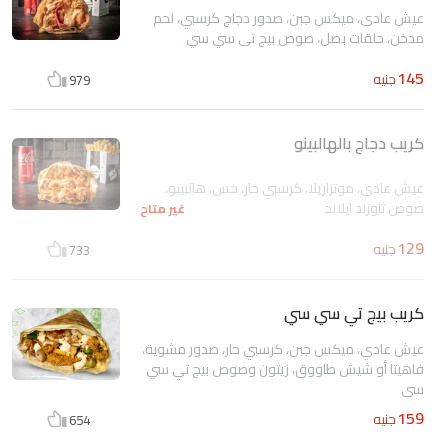
عيش عادى، ميكس جبن، صدور دجاج كرسبي، لحم
مدخن، حلقات بصل، صوص بيج تي سي سي
145
جنيه
979
كريب دجاج بالهالبينو
عيش عادى، موتزاريلا، كرسبي حار، خس، هالبينو،
صوص ثاوزند ايلاند
غير متاح
129
جنيه
733
كريب بيج تي سي سي
عيش عادي، ميكس جبن، كرسبي حار، صدور مشوية،
فاهيتا أو شيش طاووق، زيتون وصوص بيج تي سي
سي
159
جنيه
654