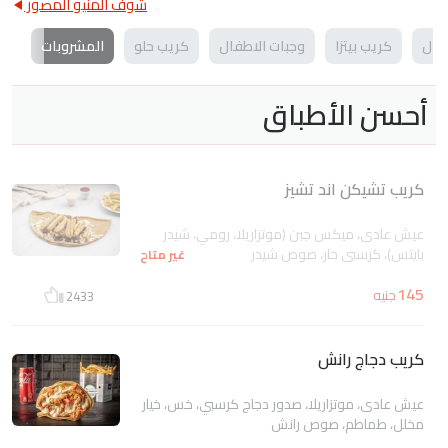
شوف المنيو المصور
يال
كريب بيتزا
وجبات الاطفال
كريب حلو
المشروبات
أحسن الأطباق
كريب تشيكن اند تشيز
عيش عادى، ميكس جبن (موتزاريلا، رومي، شيدر
بايتس)، كرسبي حار، صوص شيدر
غير متاح
145
جنيه
2433
كريب دجاج رانش
عيش عادى، موتزاريلا، صدور دجاج كرسبي، خس، خيار
مخلل، طماطم، صوص رانش