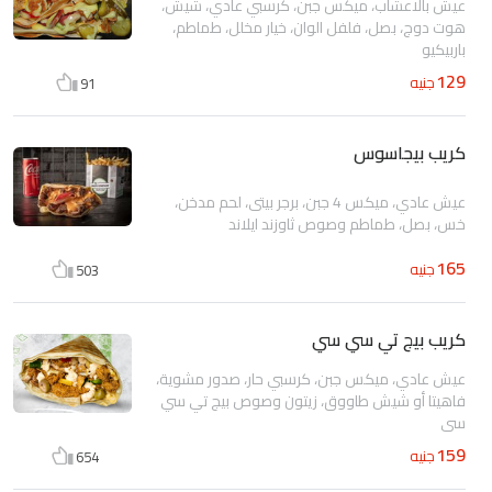
عيش بالاعشاب، ميكس جبن، كرسبي عادي، شيش،
هوت دوج، بصل، فلفل الوان، خيار مخلل، طماطم،
باربيكيو
129
جنيه
91
كريب بيجاسوس
عيش عادي، ميكس 4 جبن، برجر بيتى، لحم مدخن،
خس، بصل، طماطم وصوص ثاوزند ايلاند
165
جنيه
503
كريب بيج تي سي سي
عيش عادي، ميكس جبن، كرسبي حار، صدور مشوية،
فاهيتا أو شيش طاووق، زيتون وصوص بيج تي سي
سي
159
جنيه
654