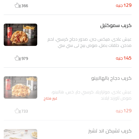
129
جنيه
366
كريب سموكتيل
عيش عادى، ميكس جبن، صدور دجاج كرسبي، لحم
مدخن، حلقات بصل، صوص بيج تي سي سي
145
جنيه
979
كريب دجاج بالهالبينو
عيش عادى، موتزاريلا، كرسبي حار، خس، هالبينو،
صوص ثاوزند ايلاند
غير متاح
129
جنيه
733
كريب تشيكن اند تشيز