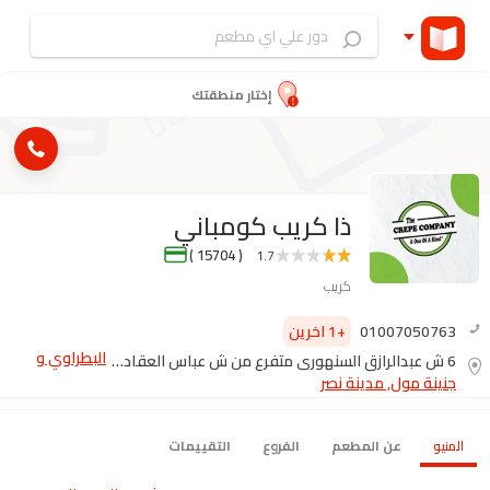
إختار منطقتك
ذا كريب كومباني
( 15704 )
1.7
كريب
01007050763
+1 اخرين
البطراوي و
6 ش عبدالرازق السنهوري متفرع من ش عباس العقاد بجوار العطاره الهنديه
جنينة مول, مدينة نصر
المنيو
عن المطعم
الفروع
التقييمات