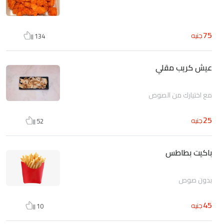
75
جنيه
134
عيش كريب مقلي
مع اختيارك من الصوص
25
جنيه
52
باكيت بطاطس
بدون صوص
45
جنيه
10