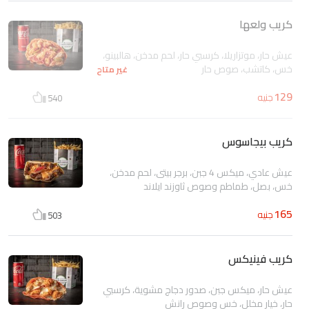
كريب ولعها
عيش حار، موتزاريلا، كرسبي حار، لحم مدخن، هالبينو،
خس، كاتشب، صوص حار
غير متاح
129
جنيه
540
كريب بيجاسوس
عيش عادي، ميكس 4 جبن، برجر بيتى، لحم مدخن،
خس، بصل، طماطم وصوص ثاوزند ايلاند
165
جنيه
503
كريب فينيكس
عيش حار، ميكس جبن، صدور دجاج مشوية، كرسبي
حار، خيار مخلل، خس وصوص رانش