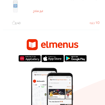
غير متاح
10
جنيه
40