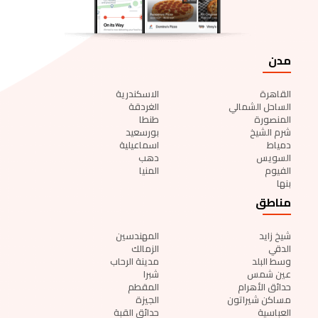
مدن
القاهرة
الاسكندرية
الساحل الشمالي
الغردقة
المنصورة
طنطا
شرم الشيخ
بورسعيد
دمياط
اسماعيلية
السويس
دهب
الفيوم
المنيا
بنها
مناطق
شيخ زايد
المهندسين
الدقي
الزمالك
وسط البلد
مدينة الرحاب
عين شمس
شبرا
حدائق الأهرام
المقطم
مساكن شيراتون
الجيزة
العباسية
حدائق القبة