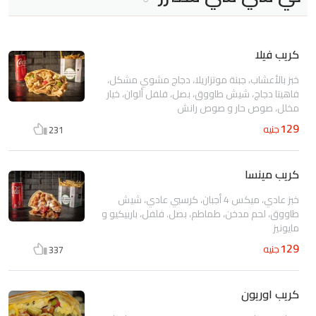
كريب فيلا
خبز بالأعشاب، جبنة موتزاريلا، دجاج مشوي مشكل،
فاهيتا دجاج، شيش طاووق، بصل، فلفل ألوان، خيار
مخلل، صوص حار و صوص رانش
129
جنيه
231
كريب مينسا
خبز عادي، ميكس 4 أجبان، كرسبي عادي، شيش
طاووق، لحم مدخن، طماطم، بصل. فلفل، باربيكيو و
مايونيز
129
جنيه
337
كريب اوريون