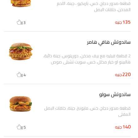
قطعة صدور دجاج، خس، باربكيو ، جبنة، اللحم
المدخن، حلقات البصل
135
جنيه
3
ساندوتش هافي هامر
2 قطعة فيليه مع بيف مدخن، دوريتوس، جبنة ذائبة،
هالبينو او خيار مخلل، خس، سويت تشيلي صوص
220
جنيه
4
ساندوتش سولو
قطعة صدور دجاج، خس، مايونيز، جبنة، حلقات البصل
المقلي
140
جنيه
5