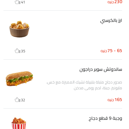
230
جنيه
41
ارز بالكرسبي
65 - 75
جنيه
35
ساندوتش سوبر دراجون
صدور دجاج متبلة بتتبيلة تشيك المميزة مع خس،
مايونيز، جبنة، لحم رومي مدخن
165
جنيه
32
وجبة 9 قطع دجاج