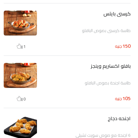
كرسبى بايتس
طاسة كرسبي بصوص البافلو
150
جنيه
1
بافلو اكستريم وينجز
طاسة اجنحة بصوص البافلو
105
جنيه
0
اجنحه دجاج
6 اجنحة مع صوص سويت تشيلي