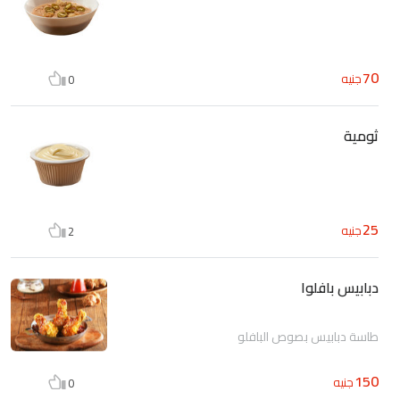
70
جنيه
0
ثومية
25
جنيه
2
دبابيس بافلوا
طاسة دبابيس بصوص البافلو
150
جنيه
0