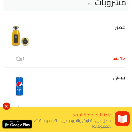
مشروبات
6
عصير
15
جنيه
1
بيبسى
30 - 80
جنيه
0
عندنا ليك حاجة اجمد
احصل على التطبيق والاوردر على الانترنت واستمتع
بالخصومات!
ميرندا برتقال