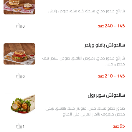
شرائح صدور دجاج، سلطة كلو سلو، صوص رانش
145 - 240
جنيه
0
ساندوتش بافلو ويندر
شرائح صدور دجاج، بصوص البافلو، صوص شيدر، بيف
مدخن، خس
145 - 210
جنيه
0
ساندوتش سوبر رول
صدور دجاج متبلة، خس، ميونيز، جبنة، هابينو، تركى
مدخن ملفوف بالخبز العربى على الصاج
95
جنيه
1