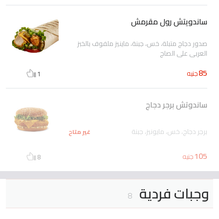
ساندويتش رول مقرمش
صدور دجاج متبلة، خس، جبنة، ماينيز ملفوف بالخبز
العربى على الصاج
85
جنيه
1
ساندوتش برجر دجاج
برجر دجاج، خس، مايونيز، جبنة
غير متاح
105
جنيه
8
وجبات فردية
8