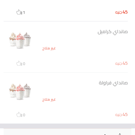
45
جنيه
1
صانداي كراميل
غير متاح
45
جنيه
0
صانداي فراولة
غير متاح
45
جنيه
0