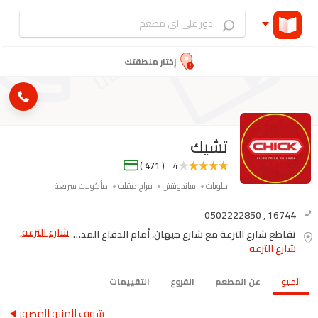
إختار منطقتك
تشيك
( 471 )
4
حلويات
ساندويتش
فراخ مقليه
مأكولات سريعة
0502222850
,
16744
شارع الترعه,
تقاطع شارع الترعة مع شارع جيهان، أمام الدفاع المدني
شارع الترعه
المنيو
عن المطعم
الفروع
التقييمات
شوف المنيو المصور