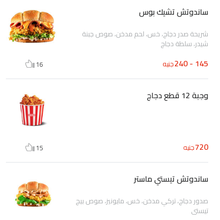
ساندوتش تشيك بوس
شريحة صدر دجاج، خس، لحم مدخن، صوص جبنة
شيدر، سلطة دجاج
145 - 240
جنيه
16
وجبة 12 قطع دجاج
720
جنيه
15
ساندوتش تيستي ماستر
صدور دجاج، تركي مدخن، خس، مايونيز، صوص بيج
تيستي