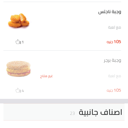
وجبة ناجتس
مع لعبة
105
جنيه
1
وجبة برجر
مع لعبة
غير متاح
105
جنيه
4
اصناف جانبية
23