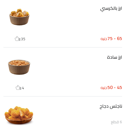
ارز بالكرسبي
65 - 75
جنيه
35
ارز سادة
45 - 50
جنيه
4
ناجتس دجاج
6 قطع