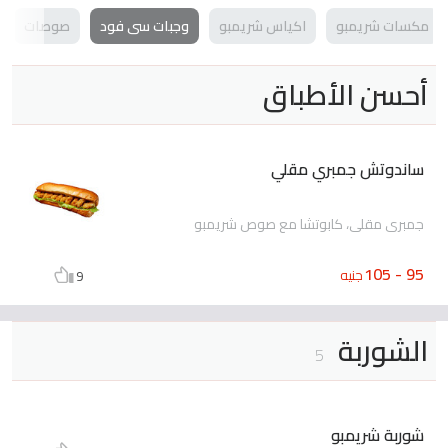
مكسات شريمبو
اكياس شريمبو
وجبات سى فود
صوصات
أحسن الأطباق
ساندوتش جمبري مقلي
جمبرى مقلى، كابوتشا مع صوص شريمبو
95 - 105
جنيه
9
الشوربة
5
شوربة شريمبو