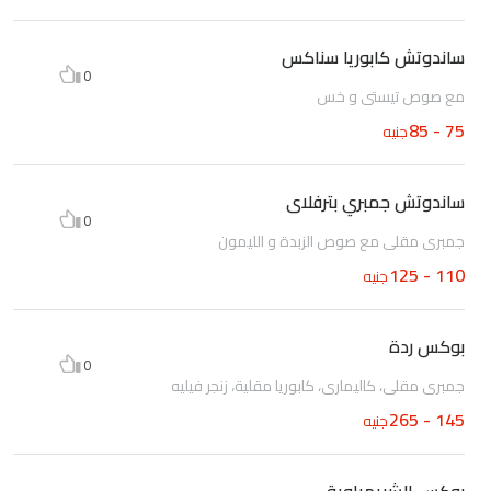
ساندوتش كابوريا سناكس
0
مع صوص تيستى و خس
75 - 85
جنيه
ساندوتش جمبري بترفلاى
0
جمبرى مقلى مع صوص الزبدة و الليمون
110 - 125
جنيه
بوكس ردة
0
جمبرى مقلى، كاليمارى، كابوريا مقلية، زنجر فيليه
145 - 265
جنيه
بوكس الشريمباوية