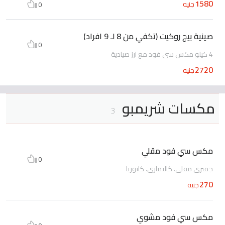
1580
جنيه
0
صينية بيج روكيت (تكفي من 8 لـ 9 افراد)
0
4 كيلو مكس سى فود مع ارز صيادية
2720
جنيه
مكسات شريمبو
3
مكس سي فود مقلي
0
جمبرى مقلى، كاليمارى، كابوريا
270
جنيه
مكس سي فود مشوي