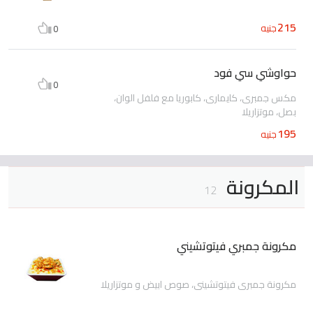
215
جنيه
0
حواوشي سي فود
0
مكس جمبرى، كايمارى، كابوريا مع فلفل الوان،
بصل، موتزاريلا
195
جنيه
المكرونة
12
مكرونة جمبري فيتوتشيني
مكرونة جمبري فيتوتشيني، صوص ابيض و موتزاريلا