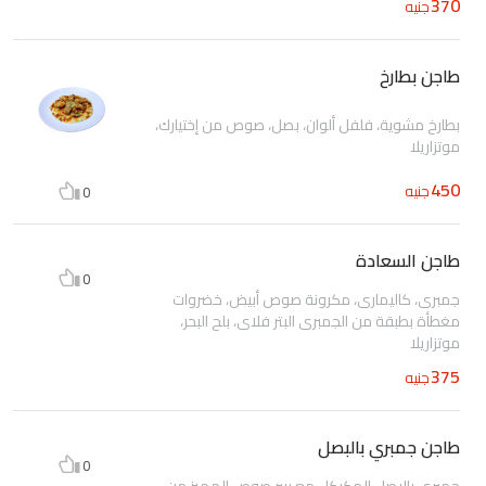
370
جنيه
طاجن بطارخ
بطارخ مشوية، فلفل ألوان، بصل، صوص من إختيارك،
موتزاريلا
450
جنيه
0
طاجن السعادة
0
جمبرى، كاليمارى، مكرونة صوص أبيض، خضروات
مغطأة بطبقة من الجمبرى البتر فلاى، بلح البحر،
موتزاريلا
375
جنيه
طاجن جمبري بالبصل
0
جمبرى بالبصل المكركل مع بيبر صوص المميز من