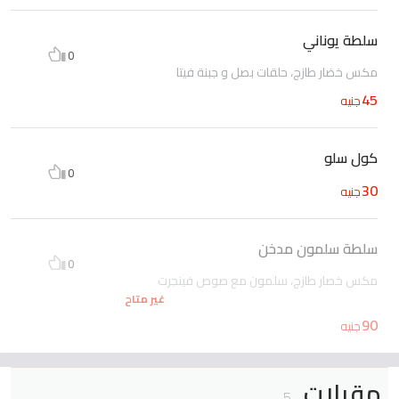
سلطة يوناني
0
مكس خضار طازج، حلقات بصل و جبنة فيتا
45
جنيه
كول سلو
0
30
جنيه
سلطة سلمون مدخن
0
مكس خصار طازج، سلمون مع صوص فينجرت
غير متاح
90
جنيه
مقبلات
5