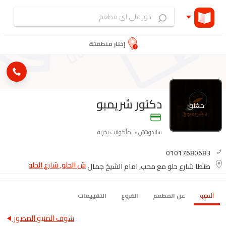
إختار منطقتك
دكتور شريمبو
مغلق
ساندويتش
مأكولات بحريه
01017680683
ش الحلو, شارع الحلو
طنطا شارع حلو مع محب, امام الشيخ جمال
المنيو
عن المطعم
الفروع
التقييمات
شوف المنيو المصور