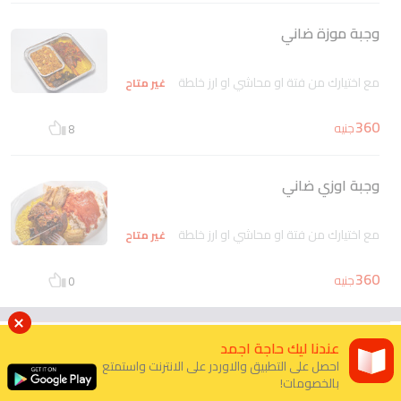
وجبة موزة ضاني
مع اختيارك من فتة او محاشي او ارز خلطة
غير متاح
360
جنيه
8
وجبة اوزي ضاني
مع اختيارك من فتة او محاشي او ارز خلطة
غير متاح
360
جنيه
0
المشويات
عندنا ليك حاجة اجمد
15
احصل على التطبيق والاوردر على الانترنت واستمتع
بالخصومات!