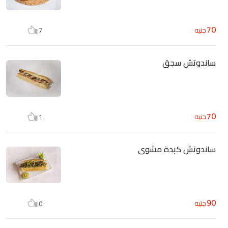
70
جنيه
7
ساندوتش سجق
70
جنيه
1
ساندوتش كبدة مشوى
90
جنيه
0