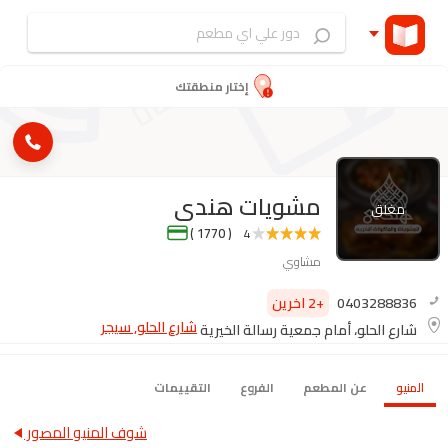
إختار منطقتك
مشويات هندى
مغلق
( 1770 )
4
مشاوي
0403288836
+2 اخرين
شارع الحلو, سيجر
شارع الحلو، أمام جمعية رسالة الخيرية
المنيو
عن المطعم
الفروع
التقييمات
شوف المنيو المصور