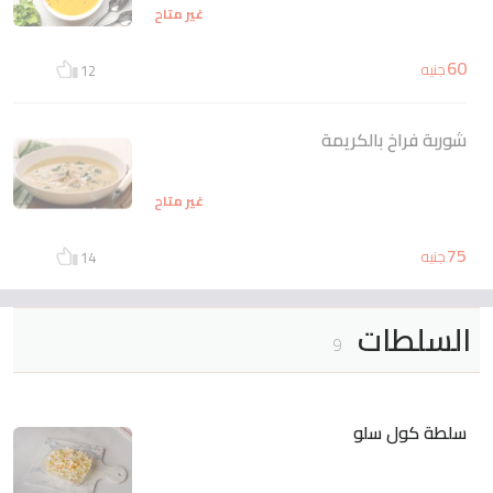
غير متاح
60
جنيه
12
شوربة فراخ بالكريمة
غير متاح
75
جنيه
14
السلطات
9
سلطة كول سلو