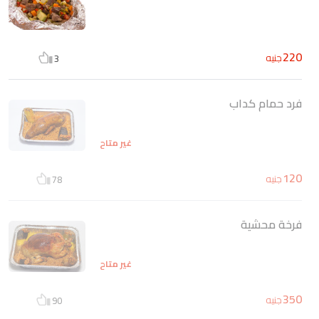
220
جنيه
3
فرد حمام كداب
غير متاح
120
جنيه
78
فرخة محشية
غير متاح
350
جنيه
90