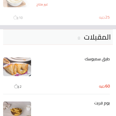
غير متاح
25
جنيه
10
المقبلات
8
طبق سمبوسك
60
جنيه
2
بوم فريت