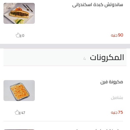
ساندوتش كبدة اسكندرانى
90
جنيه
0
المكرونات
4
مكرونة فرن
بشاميل
75
جنيه
47