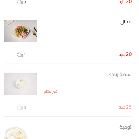
20
جنيه
0
مخلل
20
جنيه
1
سلطة زبادى
غير متاح
25
جنيه
0
ثومية