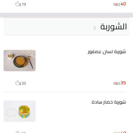
40
جنيه
19
الشوربة
6
شوربة لسان عصفور
35
جنيه
33
شوربة خضار سادة
40