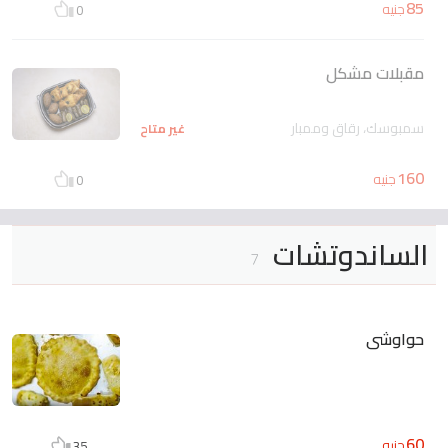
85
جنيه
0
مقبلات مشكل
سمبوسك، رقاق وممبار
غير متاح
160
جنيه
0
الساندوتشات
7
حواوشى
60
جنيه
35