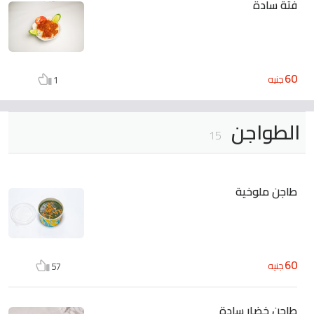
فتة سادة
60
جنيه
1
الطواجن
15
طاجن ملوخية
60
جنيه
57
طاجن خضار سادة