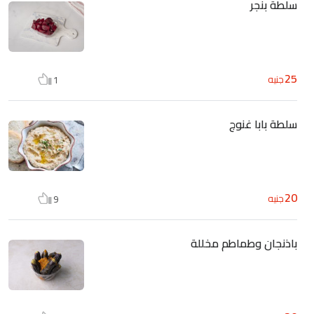
سلطة بنجر
25
جنيه
1
سلطة بابا غنوج
20
جنيه
9
باذنجان وطماطم مخللة