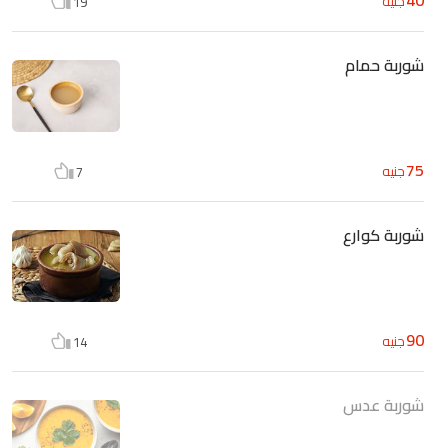
جنيه
19
شوربة حمام
75
جنيه
7
شوربة كوارع
90
جنيه
14
شوربة عدس