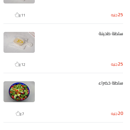
25
جنيه
11
سلطة طحينة
25
جنيه
12
سلطة خضراء
20
جنيه
7