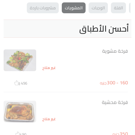
ن
الفتة
الوجبات
المشويات
مشروبات باردة
أحسن الأطباق
فرخة مشوية
غير متاح
160 - 300
جنيه
496
فرخة محشية
غير متاح
350
جنيه
90