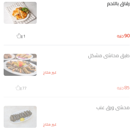
رقاق باللحم
90
جنيه
1
طبق محاشى مشكل
غير متاح
85
جنيه
77
محشى ورق عنب
غير متاح