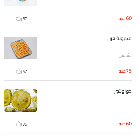
60
جنيه
57
مكرونة فرن
بشاميل
75
جنيه
47
حواوشى
60
جنيه
35