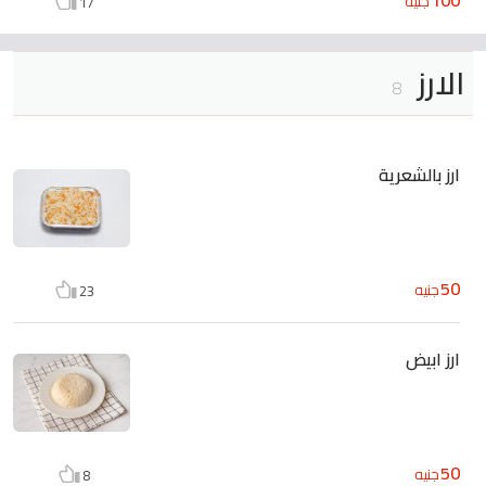
جنيه
17
الارز
8
ارز بالشعرية
50
جنيه
23
ارز ابيض
50
جنيه
8