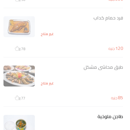
فرد حمام كداب
غير متاح
120
جنيه
78
طبق محاشى مشكل
غير متاح
85
جنيه
77
طاجن ملوخية