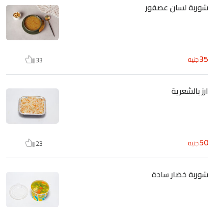
شوربة لسان عصفور
35
جنيه
33
ارز بالشعرية
50
جنيه
23
شوربة خضار سادة