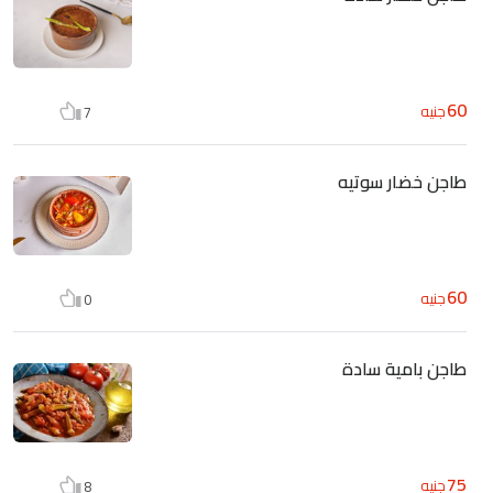
60
جنيه
7
طاجن خضار سوتيه
60
جنيه
0
طاجن بامية سادة
75
جنيه
8