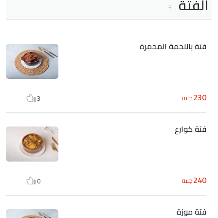
الفتة
3
فتة باللحمة المحمرة
230
جنيه
3
فتة كوارع
240
جنيه
0
فتة موزة