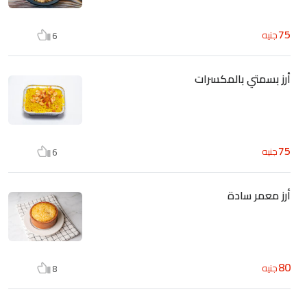
75
جنيه
6
أرز بسمتي بالمكسرات
75
جنيه
6
أرز معمر سادة
80
جنيه
8