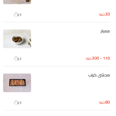
30
جنيه
3
ممبار
110 - 300
جنيه
2
محشى كرنب
80
جنيه
3