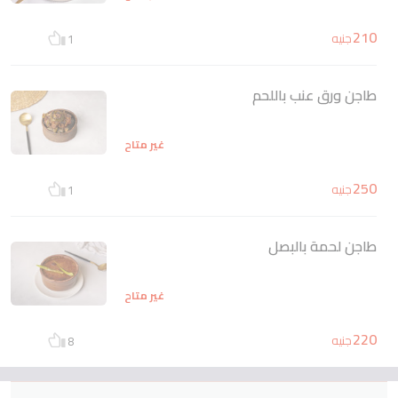
210
جنيه
1
طاجن ورق عنب باللحم
غير متاح
250
جنيه
1
طاجن لحمة بالبصل
غير متاح
220
جنيه
8