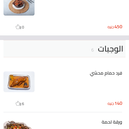
450
جنيه
0
الوجبات
6
فرد حمام محشي
140
جنيه
6
ورقة لحمة