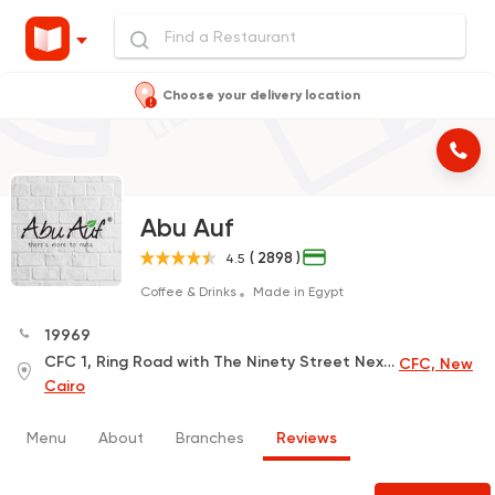
Choose your delivery location
Abu Auf
( 2898 )
4.5
Coffee & Drinks
Made in Egypt
19969
CFC 1, Ring Road with The Ninety Street Next to Carrefour , Next to the Police Academy
CFC, New
Cairo
Menu
About
Branches
Reviews