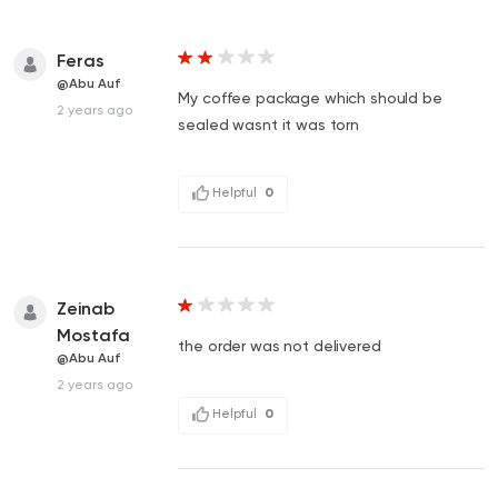
Feras
@Abu Auf
My coffee package which should be
2 years ago
sealed wasnt it was torn
Helpful
0
Zeinab
Mostafa
the order was not delivered
@Abu Auf
2 years ago
Helpful
0