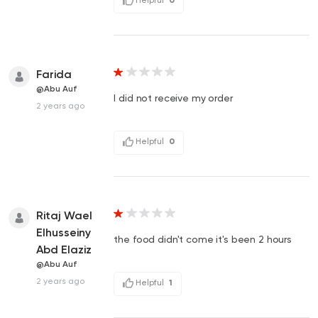
Farida
@Abu Auf
I did not receive my order
2 years ago
Helpful
0
Ritaj Wael
Elhusseiny
the food didn't come it's been 2 hours
Abd Elaziz
@Abu Auf
2 years ago
Helpful
1