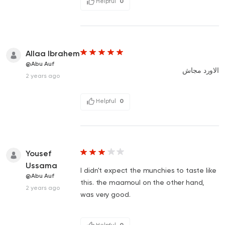
Helpful
0
Allaa Ibrahem
@Abu Auf
الاورد مجاش
2 years ago
Helpful
0
Yousef
Ussama
I didn't expect the munchies to taste like
@Abu Auf
this. the maamoul on the other hand,
2 years ago
was very good.
Helpful
0