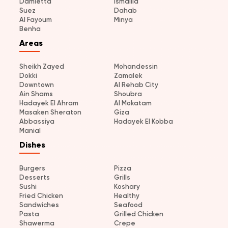
Damietta
Ismailia
Suez
Dahab
Al Fayoum
Minya
Benha
Areas
Sheikh Zayed
Mohandessin
Dokki
Zamalek
Downtown
Al Rehab City
Ain Shams
Shoubra
Hadayek El Ahram
Al Mokatam
Masaken Sheraton
Giza
Abbassiya
Hadayek El Kobba
Manial
Dishes
Burgers
Pizza
Desserts
Grills
Sushi
Koshary
Fried Chicken
Healthy
Sandwiches
Seafood
Pasta
Grilled Chicken
Shawerma
Crepe