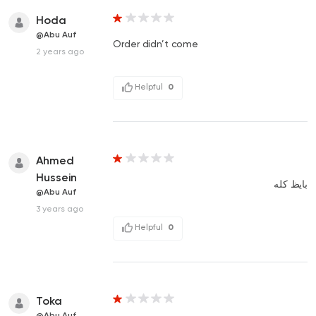
Hoda
@Abu Auf
Order didn’t come
2 years ago
Helpful
0
Ahmed
Hussein
بايظ كله
@Abu Auf
3 years ago
Helpful
0
Toka
@Abu Auf