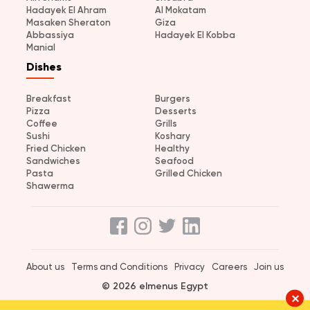
Hadayek El Ahram
Al Mokatam
Masaken Sheraton
Giza
Abbassiya
Hadayek El Kobba
Manial
Dishes
Breakfast
Burgers
Pizza
Desserts
Coffee
Grills
Sushi
Koshary
Fried Chicken
Healthy
Sandwiches
Seafood
Pasta
Grilled Chicken
Shawerma
About us
Terms and Conditions
Privacy
Careers
Join us
© 2026 elmenus Egypt