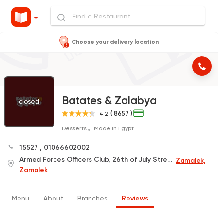
Choose your delivery location
Batates & Zalabya
closed
( 8657 )
4.2
Desserts
Made in Egypt
15527
,
01066602002
Armed Forces Officers Club, 26th of July Street
Zamalek,
Zamalek
Menu
About
Branches
Reviews