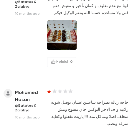
@Batates &
فيها مع عدم تغليف و كمان تأخير و مفيش دعم
Zalabya
فنى ولا مساعدة حسبنا الله ونعم الوكيل فيكم
10 months ago
Helpful
0
Mohamed
Hasan
حاجة زبالة بصراحة ساعتين عشان يوصل شوية
@Batates &
زلابية و ف الاخر البوكس جاي مفتوح ومش
Zalabya
متغلف اصلا ومتاكل منه !!!! ياريت تقفلوا وكفاية
10 months ago
سرقة ونصب