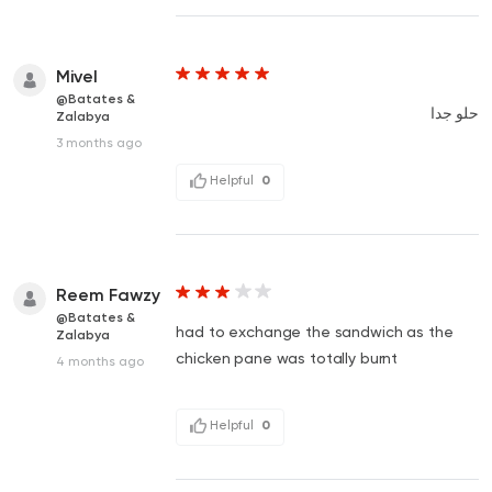
Mivel
@Batates &
حلو جدا
Zalabya
3 months ago
Helpful
0
Reem Fawzy
@Batates &
had to exchange the sandwich as the
Zalabya
chicken pane was totally burnt
4 months ago
Helpful
0