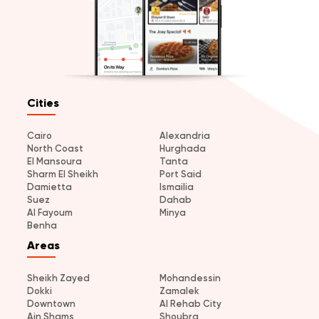
Cities
Cairo
Alexandria
North Coast
Hurghada
El Mansoura
Tanta
Sharm El Sheikh
Port Said
Damietta
Ismailia
Suez
Dahab
Al Fayoum
Minya
Benha
Areas
Sheikh Zayed
Mohandessin
Dokki
Zamalek
Downtown
Al Rehab City
Ain Shams
Shoubra