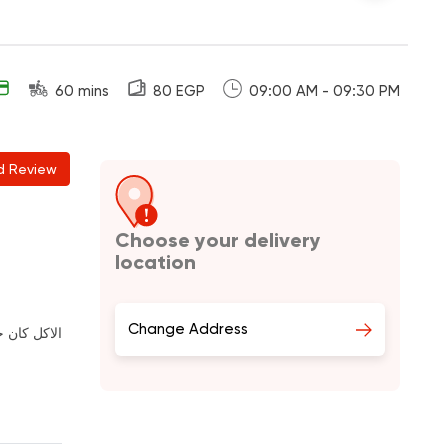
60 mins
80 EGP
09:00 AM - 09:30 PM
d Review
Choose your delivery
location
Change Address
الاكل كان ح