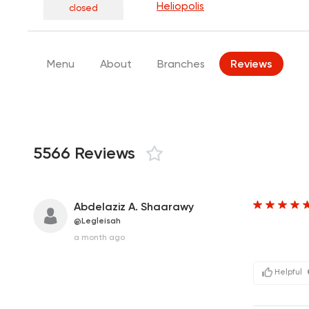
Heliopolis
closed
Menu
About
Branches
Reviews
5566 Reviews
Abdelaziz A. Shaarawy
@Legleisah
a month ago
Helpful