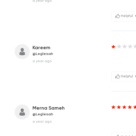
a year ago
Helpful
Kareem
@Legleisah
a year ago
Helpful
Merna Sameh
@Legleisah
a year ago