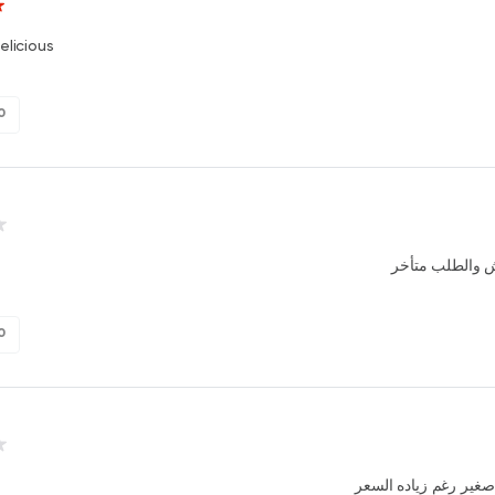
elicious
0
 والطلب متأخر
0
صغير رغم زياده السعر