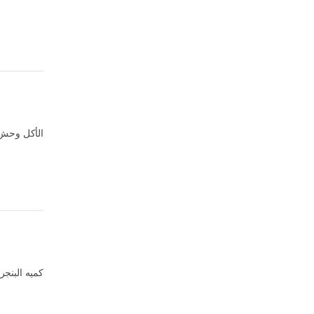
الأكل وحش 
كميه البنجر