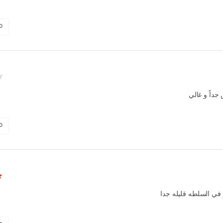
0
جداً و غالي
0
 في السلطه قليله جدا