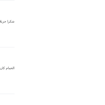
شكر 🌹🌹🌹
الحمام كان