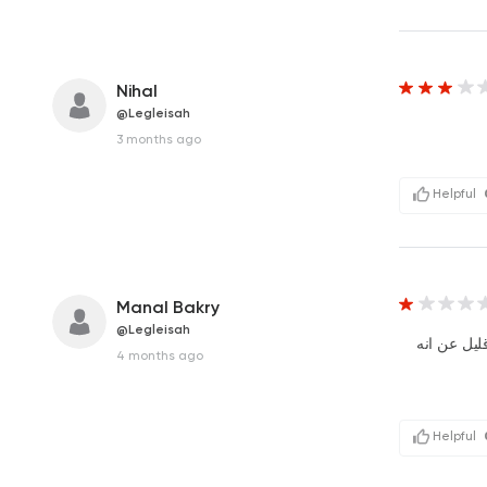
Nihal
@Legleisah
3 months ago
Helpful
Manal Bakry
@Legleisah
ليل عن انه
4 months ago
Helpful