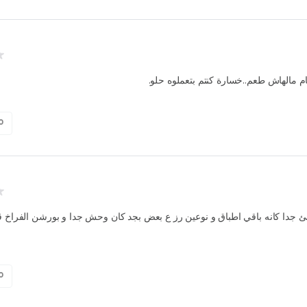
ام مالهاش طعم..خسارة كنتم بتعملوه حلو
0
ئ جدا كانه باقي اطباق و نوعين رز ع بعض بجد كان وحش جدا و بورشن الفراخ ق
0