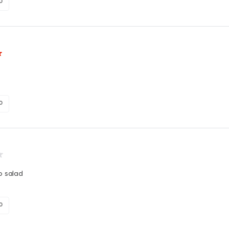
0
0
o salad
0