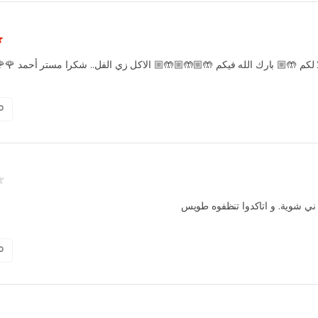
ا جزيلا لكم 🤲🏼 بارك الله فيكم 🤲🏼🤲🏼🤲🏼 الاكل زي الفل.. شكرا مستر أ
0
 ني شوية. و اتاكدوا تنظفوه طويس
0