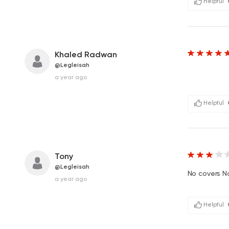
Helpful
Khaled Radwan
@Legleisah
a year ago
Helpful
Tony
@Legleisah
No covers N
a year ago
Helpful