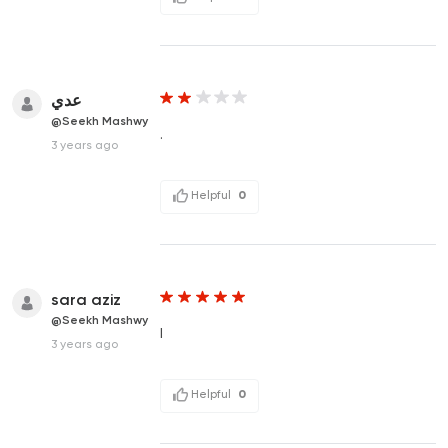
عدي
@Seekh Mashwy
.
3 years ago
Helpful
0
sara aziz
@Seekh Mashwy
I
3 years ago
Helpful
0