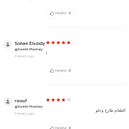
Helpful
0
Soheir Elsaidy
@Seekh Mashwy
I
3 years ago
Helpful
0
raouf
@Seekh Mashwy
الطعام طازج وحلو
3 years ago
Helpful
0