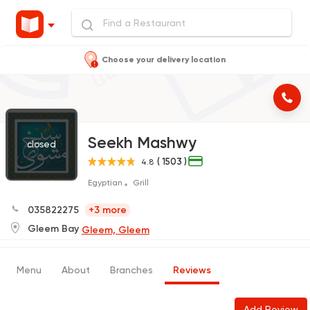
Choose your delivery location
Seekh Mashwy
closed
( 1503 )
4.8
Egyptian
Grill
035822275
+3 more
Gleem Bay
Gleem, Gleem
Menu
About
Branches
Reviews
Add Review