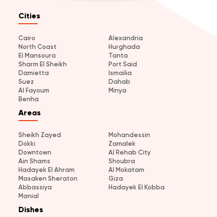
Cities
Cairo
Alexandria
North Coast
Hurghada
El Mansoura
Tanta
Sharm El Sheikh
Port Said
Damietta
Ismailia
Suez
Dahab
Al Fayoum
Minya
Benha
Areas
Sheikh Zayed
Mohandessin
Dokki
Zamalek
Downtown
Al Rehab City
Ain Shams
Shoubra
Hadayek El Ahram
Al Mokatam
Masaken Sheraton
Giza
Abbassiya
Hadayek El Kobba
Manial
Dishes