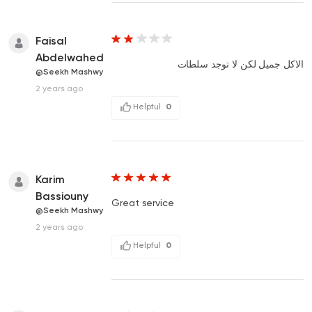
Faisal
Abdelwahed
الاكل جميل لكن لا توجد سلطات
@Seekh Mashwy
2 years ago
Helpful
0
Karim
Bassiouny
Great service
@Seekh Mashwy
2 years ago
Helpful
0