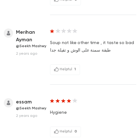
Merihan
Ayman
Soup not like other time , it taste so bad
@Seekh Mashwy
طبقة سمنة على الوش و تقيلة جدا
2 years ago
Helpful
1
essam
@Seekh Mashwy
Hygiene
2 years ago
Helpful
0