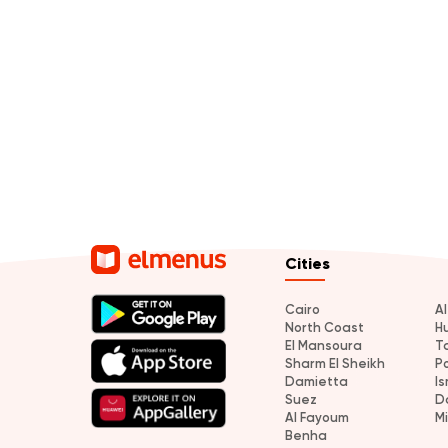
Cities
Cairo
A
North Coast
H
El Mansoura
T
Sharm El Sheikh
P
Damietta
Is
Suez
D
Al Fayoum
M
Benha