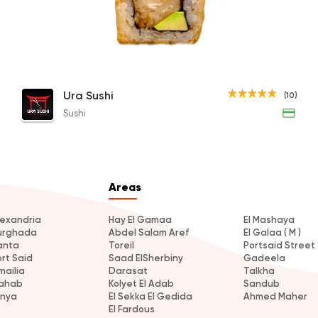
Volcano Roll
Ura Sushi
(10)
100EGP to 190EGP
Sushi
Areas
lexandria
Hay El Gamaa
El Mashaya
urghada
Abdel Salam Aref
El Galaa ( M )
anta
Toreil
Portsaid Street
ort Said
Saad ElSherbiny
Gadeela
mailia
Darasat
Talkha
ahab
Kolyet El Adab
Sandub
inya
El Sekka El Gedida
Ahmed Maher
El Fardous