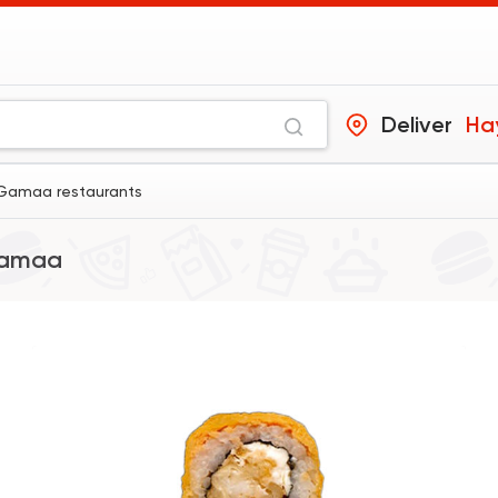
Deliver
Ha
 Gamaa restaurants
Gamaa
Sushi
Ura Sushi
10 Ratings