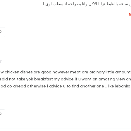
 نص ساعه بالظبط نزلنا الاكل وانا بصراحه انبسطت اوي ا
0
ew chicken dishes are good however meat are ordinary little amount
f u did not take yoir breakfast my advice if u want an amazing view a
d go ahead otherwise i advice u to find another one .. like lebaniro r
0