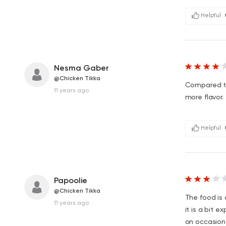
Helpful
Nesma Gaber
@Chicken Tikka
Compared to
11 years ago
more flavor.
Helpful
Papoolie
@Chicken Tikka
The food is 
11 years ago
it is a bit e
on occasion 