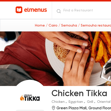
Home
/ Cairo
/ Semouha
/ Semouha restaur
Chicken Tikka
Chicken
Egyptian
Grill
Oriental
Green Plaza Mall, Ground Floor