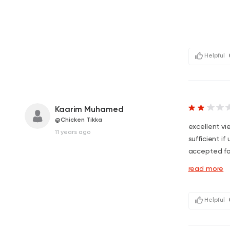
Helpful
Kaarim Muhamed
@Chicken Tikka
excellent vi
11 years ago
sufficient i
accepted foo
read more
Helpful