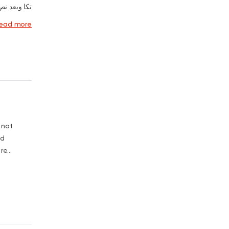
تكا وبعد...
read more
 not
nd
e...