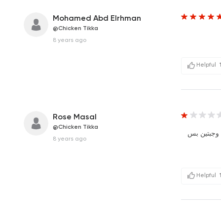
Mohamed Abd Elrhman
@Chicken Tikka
8 years ago
Helpful
Rose Masal
@Chicken Tikka
ا وجبتين بس
8 years ago
Helpful