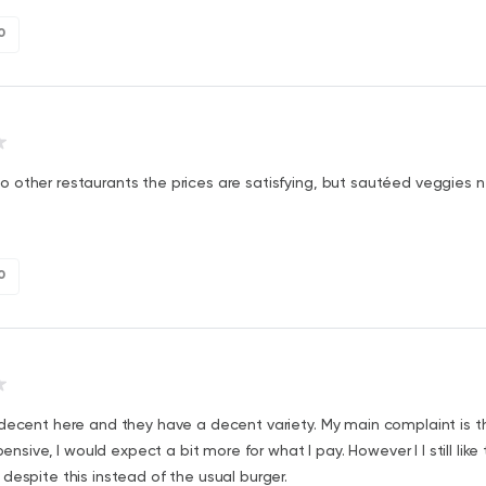
0
 other restaurants the prices are satisfying, but sautéed veggies 
0
decent here and they have a decent variety. My main complaint is th
xpensive, I would expect a bit more for what I pay. However I I still like 
despite this instead of the usual burger.