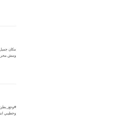
مكان جميل 
ومش محروق
‏وجع_بطن‬‫‬
وخطيبي اننا