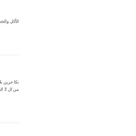
الأكل والخد
تكا جرين بل
من ال 3 الى طالبينهم هما الى هيبقوا صدور فراخ و ارفض و الغى الاودر و هما و لا هاممهم