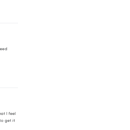
need
at I feel
to get it