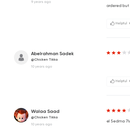
9 years ago
ordered but 
Helpful
Abelrahman Sadek
@Chicken Tikka
10 years ago
Helpful
Walaa Saad
@Chicken Tikka
el 5edma 7l
10 years ago