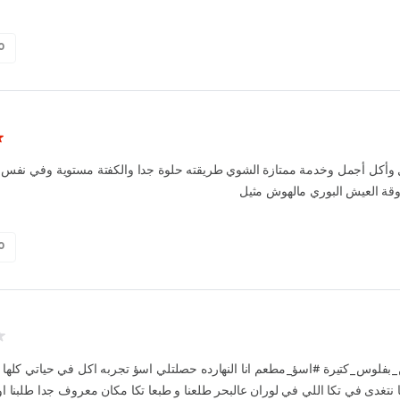
0
وأكل أجمل وخدمة ممتازة الشوي طريقته حلوة جدا والكفتة مستوية وفي نفس 
ة العيش البوري مالهوش مثيل
0
_بفلوس_كتيرة #‏اسؤ_مطعم انا النهارده حصلتلي اسؤ تجربه اكل في حياتي كلها ق
 نتغدى في تكا اللي في لوران عالبحر طلعنا و طبعا تكا مكان معروف جدا طلبنا ا