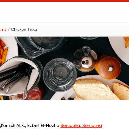
ants
/ Chicken Tikka
,Kornich ALX., Ezbet El-Nozha
Semouha, Semouha