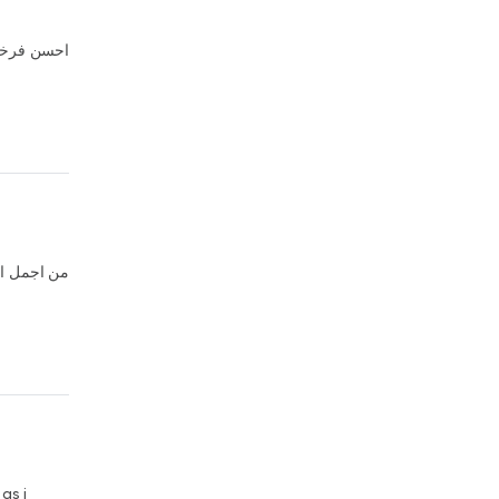
احسن فرخة 
من اجمل ال
as i