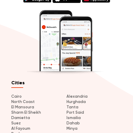
Cities
Cairo
Alexandria
North Coast
Hurghada
El Mansoura
Tanta
Sharm El Sheikh
Port Said
Damietta
Ismailia
Suez
Dahab
Al Fayoum
Minya