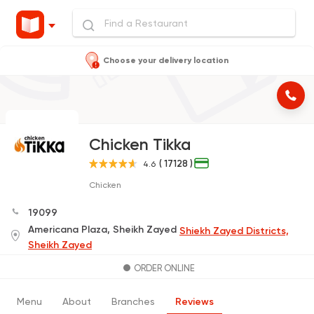
Choose your delivery location
Chicken Tikka
( 17128 )
4.6
Chicken
19099
Americana Plaza, Sheikh Zayed
Shiekh Zayed Districts,
Sheikh Zayed
ORDER ONLINE
Menu
About
Branches
Reviews