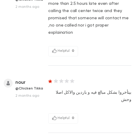
more than 2.5 hours late even after
2 months ago
calling the call center twice and they
promised that someone will contact me
,no one called nor i got proper
explaination
Helpful
0
nour
@Chicken Tikka
بيتأخروا بشكل مبالغ فيه و باردين والاكل اصلا
2 months ago
وحش
Helpful
0