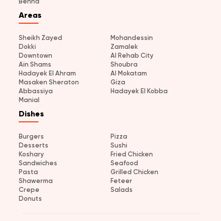
Benha
Areas
Sheikh Zayed
Mohandessin
Dokki
Zamalek
Downtown
Al Rehab City
Ain Shams
Shoubra
Hadayek El Ahram
Al Mokatam
Masaken Sheraton
Giza
Abbassiya
Hadayek El Kobba
Manial
Dishes
Burgers
Pizza
Desserts
Sushi
Koshary
Fried Chicken
Sandwiches
Seafood
Pasta
Grilled Chicken
Shawerma
Feteer
Crepe
Salads
Donuts