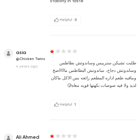
stability in taste
Helpful
0
asia
@Chicken Twins
طلبت تشيكن ستريبس وساندوتش بطاطس
4 years ago
وساندوتش دجاج، ساندوتش البطاطس ماااااصخ
ومافيه طعم اداره المطعم رائعه بس الاكل ماكان
لذيذ ولا فيه صوصات نكهتها قويه معاه🥲
Helpful
1
Ali Ahmed