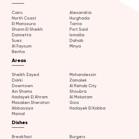
Cairo
Alexandria
North Coast
Hurghada
El Mansoura
Tanta
Sharm El Sheikh
Port Said
Damietta
Ismailia
Suez
Dahab
Al Fayoum
Minya
Benha
Areas
Sheikh Zayed
Mohandessin
Dokki
Zamalek
Downtown
Al Rehab City
Ain Shams
Shoubra
Hadayek El Ahram
Al Mokatam
Masaken Sheraton
Giza
Abbassiya
Hadayek El Kobba
Manial
Dishes
Breakfast
Burgers