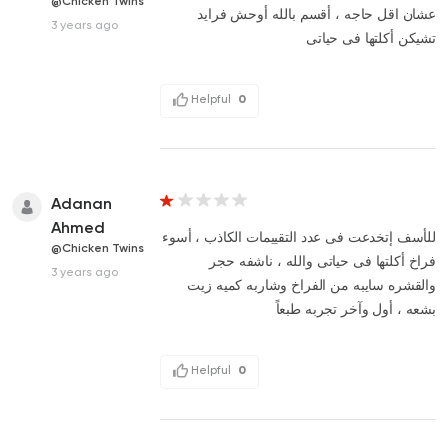
@Chicken Twins
عشان اقل حاجه ، أقسم بالله أوحش فرايد
3 years ago
تشيكن أكلتها فى حياتى
Helpful
0
Adanan
Ahmed
للأسف إتخدعت فى عدد التقييمات الكاذب ، أسوء
@Chicken Twins
فراخ أكلتها فى حياتى والله ، ناشفه حجر
3 years ago
والقشره سايبه من الفراخ وشاربه كميه زيت
بشعه ، أول وآخر تجربه طبعاً
Helpful
0