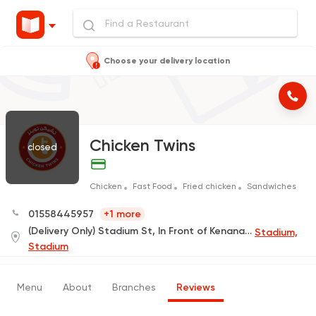
Choose your delivery location
Chicken Twins
closed
Chicken
Fast Food
Fried chicken
Sandwiches
01558445957
+1 more
(Delivery Only) Stadium St, In Front of Kenana Hospital
Stadium,
Stadium
Menu
About
Branches
Reviews