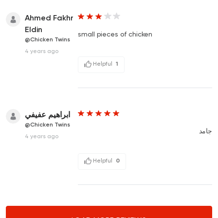
Ahmed Fakhr
Eldin
small pieces of chicken
@Chicken Twins
4 years ago
Helpful
1
ابراهيم عفيفي
@Chicken Twins
جامد
4 years ago
Helpful
0