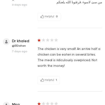
من سئ لاسوء .قرفتونا الله يلعنكم
6 days ago
Helpful
0
Dr khaled
@ElDahan
The chicken is very small! An entire half a
7 days ago
chicken can be eaten in several bites.
The meal is ridiculously overpriced. Not
worth the money!
Helpful
1
Mira