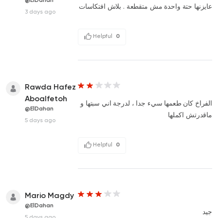
عايزنها حتة واحدة مش متقطعة . بلاش افتكاسات
3 days ago
Helpful
0
Rawda Hafez
Aboalfetoh
الفراخ كان طعمها سيء جدا ، لدرجة اني سبتها و
@ElDahan
ماقدرتش اكملها
5 days ago
Helpful
0
Mario Magdy
@ElDahan
جيد
5 days ago