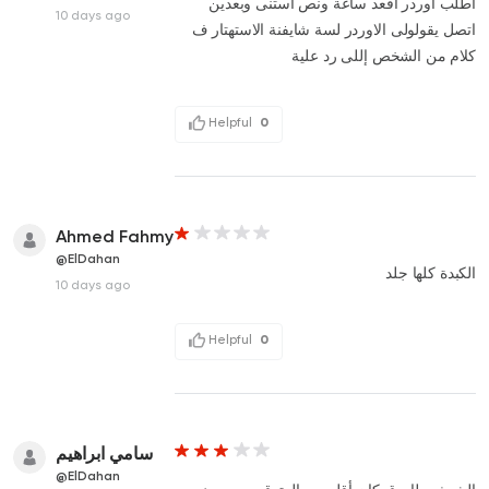
اطلب اوردر اقعد ساعة ونص استنى وبعدين
10 days ago
اتصل يقولولى الاوردر لسة شايفنة الاستهتار ف
كلام من الشخص إللى رد علية
Helpful
0
Ahmed Fahmy
@ElDahan
الكبدة كلها جلد
10 days ago
Helpful
0
سامي ابراهيم
@ElDahan