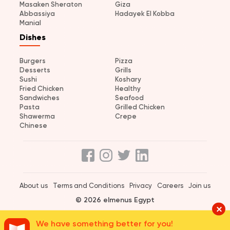
Masaken Sheraton
Giza
Abbassiya
Hadayek El Kobba
Manial
Dishes
Burgers
Pizza
Desserts
Grills
Sushi
Koshary
Fried Chicken
Healthy
Sandwiches
Seafood
Pasta
Grilled Chicken
Shawerma
Crepe
Chinese
About us
Terms and Conditions
Privacy
Careers
Join us
© 2026 elmenus Egypt
We have something better for you!