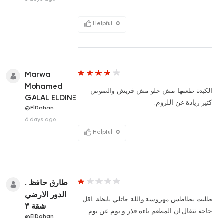
Helpful
0
Marwa
Mohamed
الكبدة طعمها مش حلو مش فريش والصوص
GALAL ELDINE
كتير زيادة عن اللزوم.
@ElDahan
6 days ago
Helpful
0
طارق حافظ .
الدور الارضي
طلبت بطاطس مهروسة واللة جاتلي بايظة .اقل
شقة ٣
حاجة تتقال ان المطعم باءه قذر و يوم عن يوم
@ElDahan