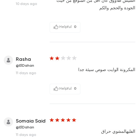
الشيش طاووق كان أقل من المتوقع من حيث
10 days ago
الجودة والحجم والكم
Helpful
0
Rasha
@ElDahan
المكرونة الوايت صوص سيئة جدا
11 days ago
Helpful
0
Somaia Said
@ElDahan
الفليهالمشوي حراق
11 days ago