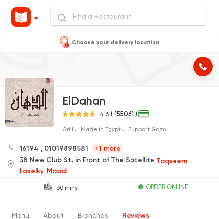
Choose your delivery location
ElDahan
( 155061 )
4.6
Grill
Made in Egypt
Support Gaza
16194
,
01019898581
+1 more
38 New Club St, in Front of The Satellite
Taqseem
Laselky, Maadi
ORDER ONLINE
60 mins
Menu
About
Branches
Reviews