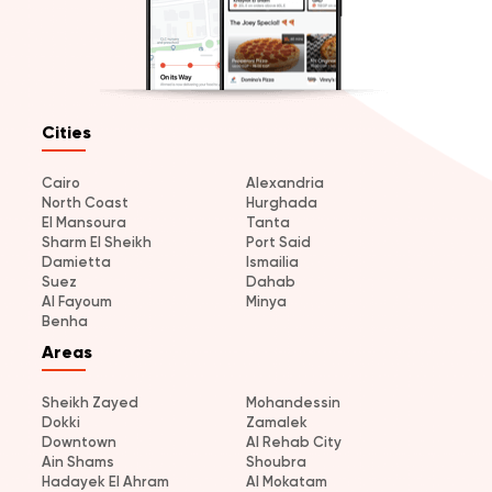
Cities
Cairo
Alexandria
North Coast
Hurghada
El Mansoura
Tanta
Sharm El Sheikh
Port Said
Damietta
Ismailia
Suez
Dahab
Al Fayoum
Minya
Benha
Areas
Sheikh Zayed
Mohandessin
Dokki
Zamalek
Downtown
Al Rehab City
Ain Shams
Shoubra
Hadayek El Ahram
Al Mokatam