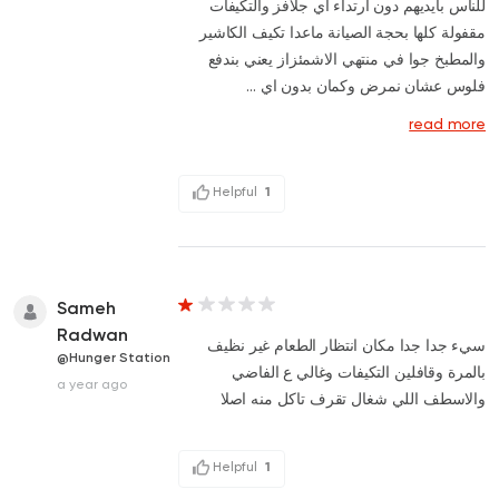
للناس بأيديهم دون ارتداء اي جلافز والتكيفات
مقفولة كلها بحجة الصيانة ماعدا تكيف الكاشير
والمطبخ جوا في منتهي الاشمئزاز يعني بندفع
فلوس عشان نمرض وكمان بدون اي ...
read more
Helpful
1
Sameh
Radwan
سيء جدا جدا مكان انتظار الطعام غير نظيف
@Hunger Station
بالمرة وقافلين التكيفات وغالي ع الفاضي
a year ago
والاسطف اللي شغال تقرف تاكل منه اصلا
Helpful
1