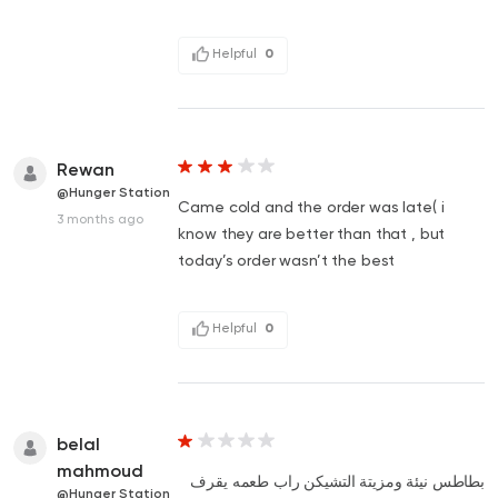
Helpful
0
Rewan
@Hunger Station
Came cold and the order was late( i
3 months ago
know they are better than that , but
today’s order wasn’t the best
Helpful
0
belal
mahmoud
بطاطس نيئة ومزيتة التشيكن راب طعمه يقرف
@Hunger Station