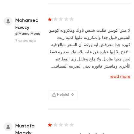
Mohamed
Fawzy
لا مش كويس طلبت شيش تاوك ومكرونه كومبو
@Mama Mona
الشيش قليل جدا والمكرونه عليها كمية زيت
7 years ago
كبيره جدا معرفش ليه ورغم أن السعر مبالغ فيه
١٣٠ج إلا إنها عباره عن علبه بلاستيك صغيره فقط
ليس معها مناديل ولا ملح وفلفل زي المطاعم
الأخرى ومافيش فاتوره يعني الضريبه المضاف...
read more
Helpful
0
Mustafa
Magdy