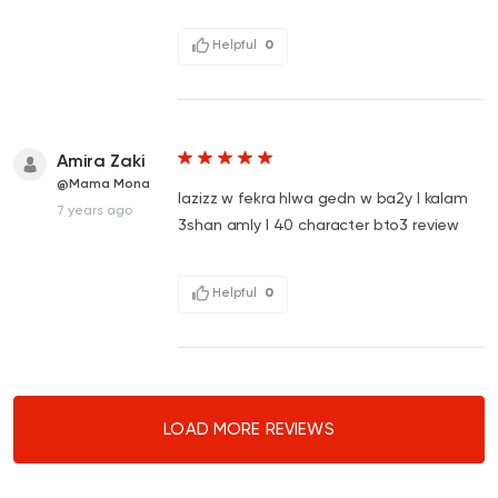
Helpful
0
Amira Zaki
@Mama Mona
lazizz w fekra hlwa gedn w ba2y l kalam
7 years ago
3shan amly l 40 character bto3 review
Helpful
0
LOAD MORE REVIEWS