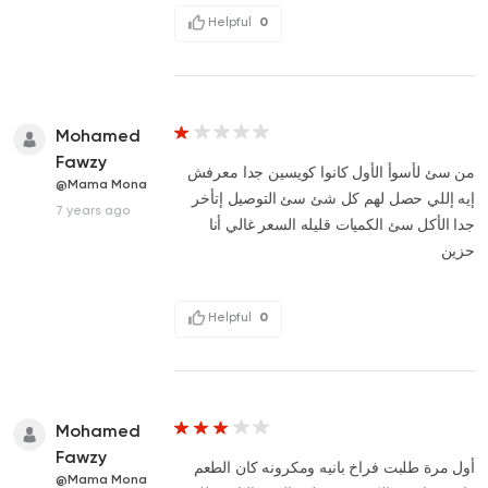
Helpful
0
Mohamed
Fawzy
من سئ لأسوأ الأول كانوا كويسين جدا معرفش
@Mama Mona
إيه إللي حصل لهم كل شئ سئ التوصيل إتأخر
7 years ago
جدا الأكل سئ الكميات قليله السعر غالي أنا
حزين
Helpful
0
Mohamed
Fawzy
أول مرة طلبت فراخ بانيه ومكرونه كان الطعم
@Mama Mona