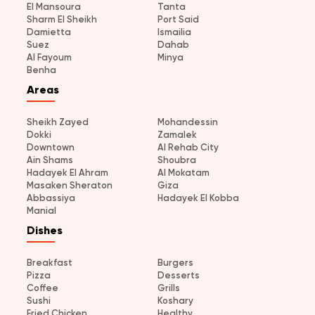
El Mansoura
Tanta
Sharm El Sheikh
Port Said
Damietta
Ismailia
Suez
Dahab
Al Fayoum
Minya
Benha
Areas
Sheikh Zayed
Mohandessin
Dokki
Zamalek
Downtown
Al Rehab City
Ain Shams
Shoubra
Hadayek El Ahram
Al Mokatam
Masaken Sheraton
Giza
Abbassiya
Hadayek El Kobba
Manial
Dishes
Breakfast
Burgers
Pizza
Desserts
Coffee
Grills
Sushi
Koshary
Fried Chicken
Healthy