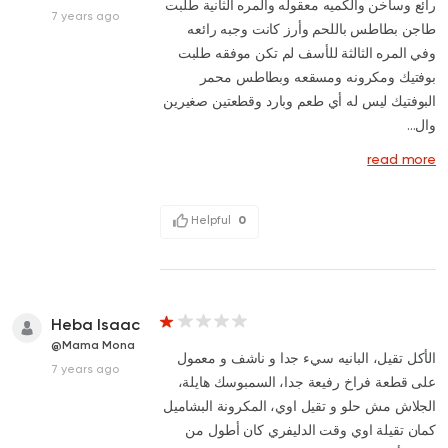
رائع وساخن والكميه معقوله والمره الثانية طلبت
7 years ago
طاجن بطاطس باللحم وأرز كانت وجبه رائعه
وفي المره الثالثة للأسف لم تكن موفقه طلبت
بوفتيك ومكرونه ومسقعه وبطاطس محمر
البوفتيك ليس له أي طعم وبارد وقطعتين صغيرين
وال...
read more
Helpful
0
Heba Isaac
@Mama Mona
الأكل تقيل، البانيه سيء جدا و ناشف و معمول
7 years ago
على قطعة فراخ رفيعة جدا، السمبوسك هايلة،
الجلاش مش حلو و تقيل اوي، المكرونة البشاميل
كمان تقيلة اوي وقت الدليفري كان أطول من