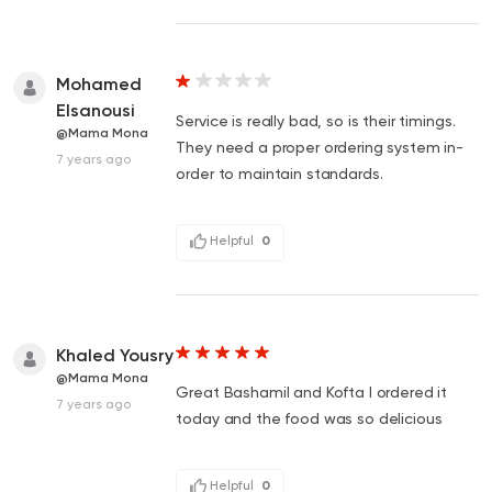
Mohamed
Elsanousi
Service is really bad, so is their timings.
@Mama Mona
They need a proper ordering system in-
7 years ago
order to maintain standards.
Helpful
0
Khaled Yousry
@Mama Mona
Great Bashamil and Kofta I ordered it
7 years ago
today and the food was so delicious
Helpful
0