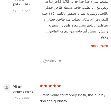
مطعم سيء جداً جداً جداً..... الأكل اتاخر ساعة
@Mama Mona
ونص مع ان الطلب حاجة بسيطة طاجن خضار
7 years ago
باللحم.. وشوربة لسان عصفور..وكلفني ١١٥ جنيه.
المفروض أي مكان بتطلب منه طاجن خضار او
بطاطس باللحم بيجي معاه طبق رز بشعرية
وعيش...مفيش أي حاجة من دي مع الطاجن...
وكمان ا...
read more
Helpful
0
Milan
@Mama Mona
Great value for money. Both, the quality
7 years ago
and the quantity.