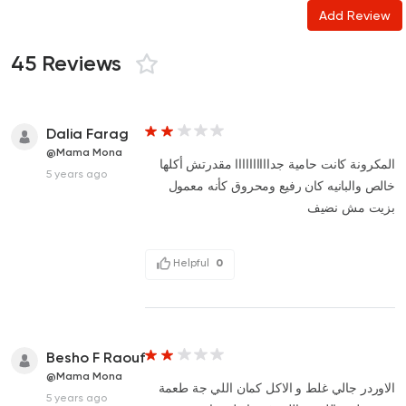
Add Review
45 Reviews
Dalia Farag
@Mama Mona
المكرونة كانت حامية جداااااااااا مقدرتش أكلها
5 years ago
خالص والبانيه كان رفيع ومحروق كأنه معمول
بزيت مش نضيف
Helpful
0
Besho F Raouf
@Mama Mona
الاوردر جالي غلط و الاكل كمان اللي جة طعمة
5 years ago