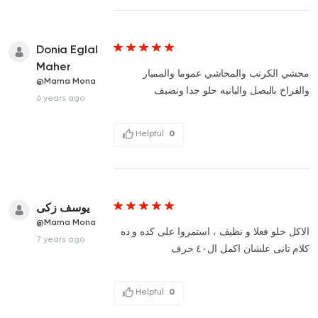
Donia Eglal
Maher
محشي الكرنب والمحاشي عموما والممبار
@Mama Mona
والفراخ بالبصل والبانيه حلو جدا ونضيف
6 years ago
Helpful
0
يوسف زكى
@Mama Mona
الاكل حلو فعلا و نظيف ، استمروا على كده و ده
7 years ago
كلام تانى علشان اكمل ال٤٠ حرف
Helpful
0