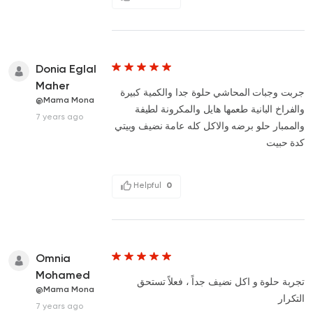
Donia Eglal
Maher
جربت وجبات المحاشي حلوة جدا والكمية كبيرة
@Mama Mona
والفراخ البانية طعمها هايل والمكرونة لطيفة
7 years ago
والممبار حلو برضه والاكل كله عامة نضيف وبيتي
كدة حبيت
Helpful
0
Omnia
Mohamed
تجربة حلوة و اكل نضيف جداً ، فعلاً تستحق
@Mama Mona
التكرار
7 years ago