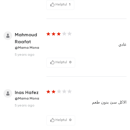
Helpful
1
Mahmoud
Raafat
عادي
@Mama Mona
5 years ago
Helpful
0
Inas Hafez
@Mama Mona
الاكل سئ بدون طعم
5 years ago
Helpful
0