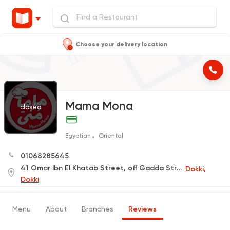
Choose your delivery location
Mama Mona
closed
Egyptian
Oriental
01068285645
41 Omar Ibn El Khatab Street, off Gadda Street (Delivery Only)
Dokki,
Dokki
Menu
About
Branches
Reviews